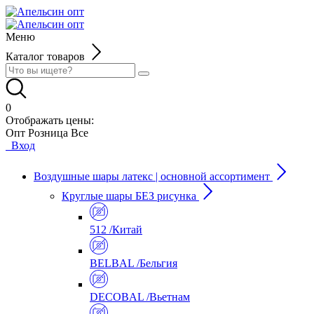
Меню
Каталог товаров
0
Отображать цены:
Опт
Розница
Все
Вход
Воздушные шары латекс | основной ассортимент
Круглые шары БЕЗ рисунка
512 /Китай
BELBAL /Бельгия
DECOBAL /Вьетнам