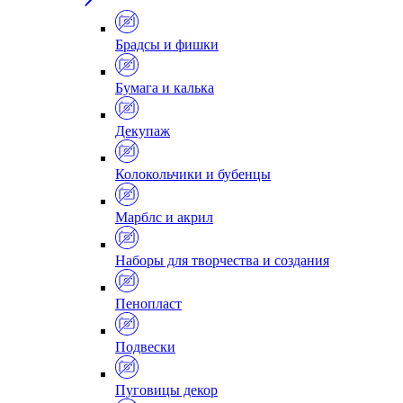
Брадсы и фишки
Бумага и калька
Декупаж
Колокольчики и бубенцы
Марблс и акрил
Наборы для творчества и создания
Пенопласт
Подвески
Пуговицы декор