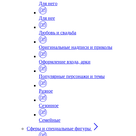
Для него
Для нее
Любовь и свадьба
Оригинальные надписи и приколы
Оформление входа, арки
Популярные персонажи и темы
Разное
Сезонное
Семейные
Сферы и специальные фигуры