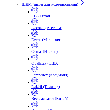
ШДМ (шары для моделирования)
512 (Китай)
Decobal (Вьетнам)
Everts (Малайзия)
Gemar (Италия)
Quallatex (США)
Sempertex (Колумбия)
БиКей (Тайланд)
Веселая затея (Китай)