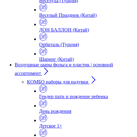
Веселуха (Турция)
Веселый Праздник (Китай)
ДОН БАЛЛОН (Китай)
Орбиталь (Турция)
Шаринг (Китай)
Воздушные шары фольга и пластик | основной
ассортимент
КОМБО наборы для надувки
Гендер пати и рождение ребенка
День рождения
Детское 1+