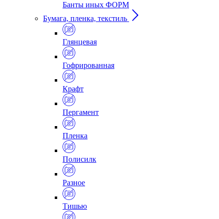
Банты иных ФОРМ
Бумага, пленка, текстиль
Глянцевая
Гофрированная
Крафт
Пергамент
Пленка
Полисилк
Разное
Тишью