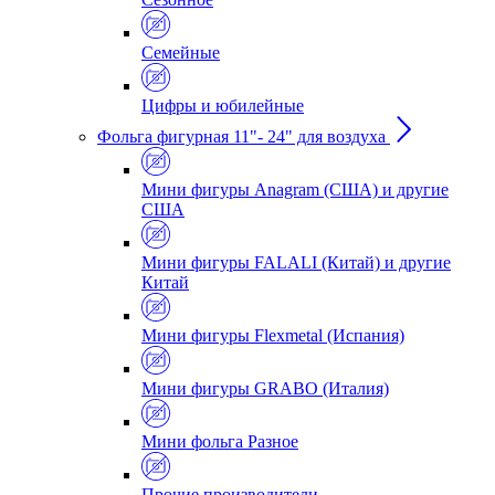
Семейные
Цифры и юбилейные
Фольга фигурная 11"- 24" для воздуха
Мини фигуры Anagram (США) и другие
США
Мини фигуры FALALI (Китай) и другие
Китай
Мини фигуры Flexmetal (Испания)
Мини фигуры GRABO (Италия)
Мини фольга Разное
Прочие производители