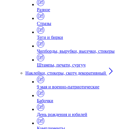
Разное
Стразы
Теги и бирки
Чипборды, вырубки, высечки, стикеры
Штампы, печати, сургуч
Наклейки, стикеры, скотч декоративный
9 мая и военно-патриотические
Бабочки
День рождения и юбилей
Комплименты