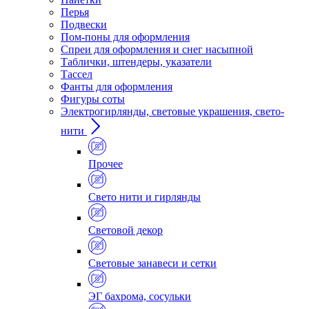
Перья
Подвески
Пом-поны для оформления
Спреи для оформления и снег насыпной
Таблички, штендеры, указатели
Тассел
Фанты для оформления
Фигуры соты
Электрогирлянды, световые украшения, свето-
нити
Прочее
Свето нити и гирлянды
Световой декор
Световые занавеси и сетки
ЭГ бахрома, сосульки