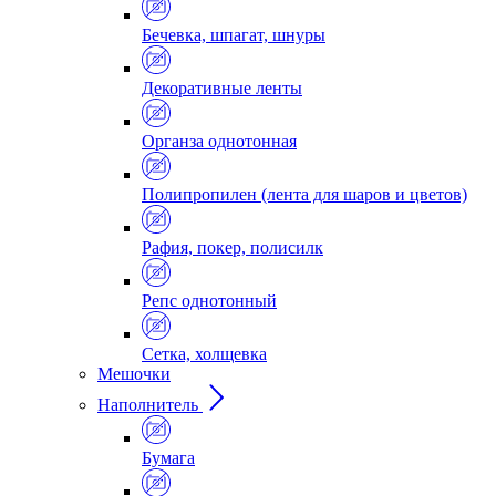
Бечевка, шпагат, шнуры
Декоративные ленты
Органза однотонная
Полипропилен (лента для шаров и цветов)
Рафия, покер, полисилк
Репс однотонный
Сетка, холщевка
Мешочки
Наполнитель
Бумага