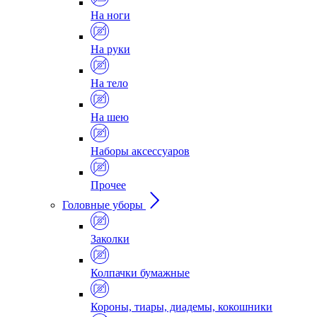
На ноги
На руки
На тело
На шею
Наборы аксессуаров
Прочее
Головные уборы
Заколки
Колпачки бумажные
Короны, тиары, диадемы, кокошники