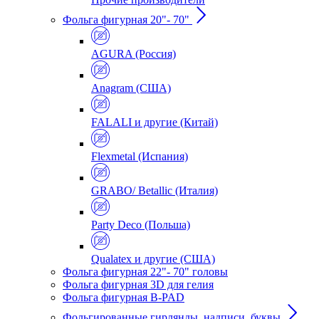
Фольга фигурная 20"- 70"
AGURA (Россия)
Anagram (США)
FALALI и другие (Китай)
Flexmetal (Испания)
GRABO/ Betallic (Италия)
Party Deco (Польша)
Qualatex и другие (США)
Фольга фигурная 22"- 70" головы
Фольга фигурная 3D для гелия
Фольга фигурная B-PAD
Фольгированные гирлянды, надписи, буквы