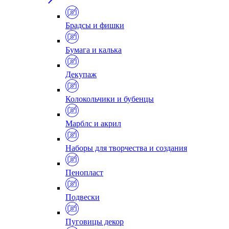
Брадсы и фишки
Бумага и калька
Декупаж
Колокольчики и бубенцы
Марблс и акрил
Наборы для творчества и создания
Пенопласт
Подвески
Пуговицы декор