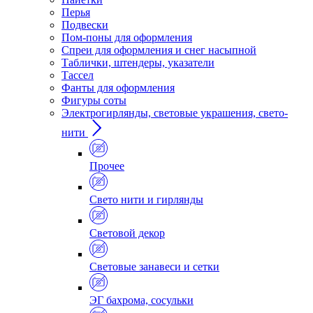
Перья
Подвески
Пом-поны для оформления
Спреи для оформления и снег насыпной
Таблички, штендеры, указатели
Тассел
Фанты для оформления
Фигуры соты
Электрогирлянды, световые украшения, свето-
нити
Прочее
Свето нити и гирлянды
Световой декор
Световые занавеси и сетки
ЭГ бахрома, сосульки