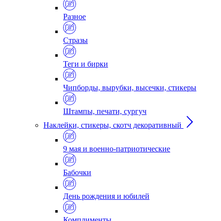
Разное
Стразы
Теги и бирки
Чипборды, вырубки, высечки, стикеры
Штампы, печати, сургуч
Наклейки, стикеры, скотч декоративный
9 мая и военно-патриотические
Бабочки
День рождения и юбилей
Комплименты