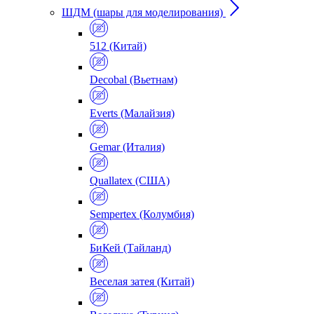
ШДМ (шары для моделирования)
512 (Китай)
Decobal (Вьетнам)
Everts (Малайзия)
Gemar (Италия)
Quallatex (США)
Sempertex (Колумбия)
БиКей (Тайланд)
Веселая затея (Китай)