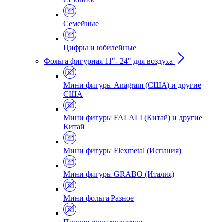
Семейные
Цифры и юбилейные
Фольга фигурная 11"- 24" для воздуха
Мини фигуры Anagram (США) и другие
США
Мини фигуры FALALI (Китай) и другие
Китай
Мини фигуры Flexmetal (Испания)
Мини фигуры GRABO (Италия)
Мини фольга Разное
Прочие производители