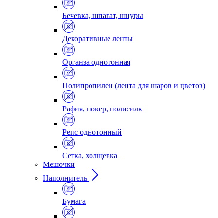
Бечевка, шпагат, шнуры
Декоративные ленты
Органза однотонная
Полипропилен (лента для шаров и цветов)
Рафия, покер, полисилк
Репс однотонный
Сетка, холщевка
Мешочки
Наполнитель
Бумага