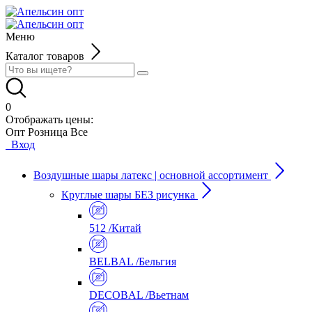
Меню
Каталог товаров
0
Отображать цены:
Опт
Розница
Все
Вход
Воздушные шары латекс | основной ассортимент
Круглые шары БЕЗ рисунка
512 /Китай
BELBAL /Бельгия
DECOBAL /Вьетнам