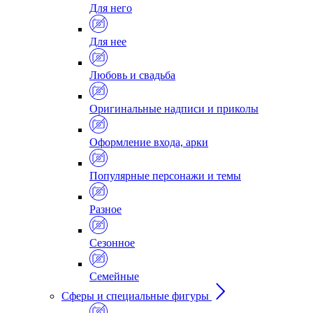
Для него
Для нее
Любовь и свадьба
Оригинальные надписи и приколы
Оформление входа, арки
Популярные персонажи и темы
Разное
Сезонное
Семейные
Сферы и специальные фигуры