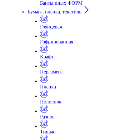
Банты иных ФОРМ
Бумага, пленка, текстиль
Глянцевая
Гофрированная
Крафт
Пергамент
Пленка
Полисилк
Разное
Тишью