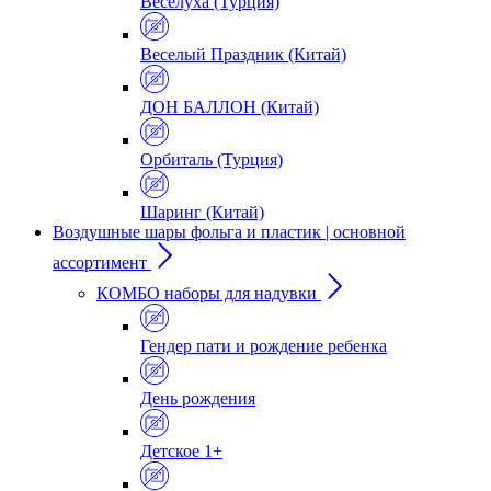
Веселуха (Турция)
Веселый Праздник (Китай)
ДОН БАЛЛОН (Китай)
Орбиталь (Турция)
Шаринг (Китай)
Воздушные шары фольга и пластик | основной
ассортимент
КОМБО наборы для надувки
Гендер пати и рождение ребенка
День рождения
Детское 1+