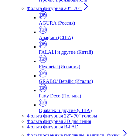
Фольга фигурная 20"- 70"
AGURA (Россия)
Anagram (США)
FALALI и другие (Китай)
Flexmetal (Испания)
GRABO/ Betallic (Италия)
Party Deco (Польша)
Qualatex и другие (США)
Фольга фигурная 22"- 70" головы
Фольга фигурная 3D для гелия
Фольга фигурная B-PAD
Фольгированные гирлянды, надписи, буквы