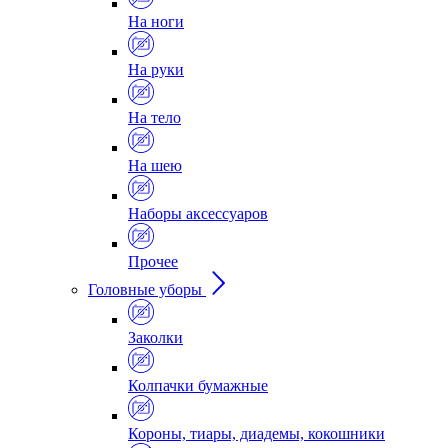
На ноги
На руки
На тело
На шею
Наборы аксессуаров
Прочее
Головные уборы
Заколки
Колпачки бумажные
Короны, тиары, диадемы, кокошники