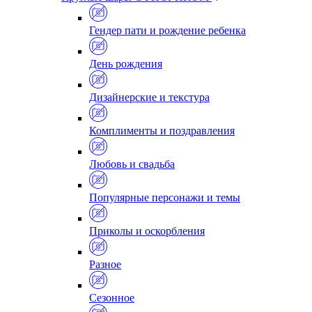
Гендер пати и рождение ребенка
День рождения
Дизайнерские и текстура
Комплименты и поздравления
Любовь и свадьба
Популярные персонажи и темы
Приколы и оскорбления
Разное
Сезонное