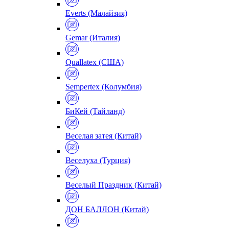
Everts (Малайзия)
Gemar (Италия)
Quallatex (США)
Sempertex (Колумбия)
БиКей (Тайланд)
Веселая затея (Китай)
Веселуха (Турция)
Веселый Праздник (Китай)
ДОН БАЛЛОН (Китай)