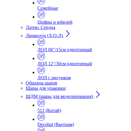
Семейные
Цифры и юбилей
Латекс Сердца
Линколун (Л-О-Л)
ЛОЛ 06"/15см однотонный
ЛОЛ 12"/30см однотонный
ЛОЛ с рисунком
Образцы шаров
Шары для упаковки
ШДМ (шары для моделирования)
512 (Китай)
Decobal (Вьетнам)