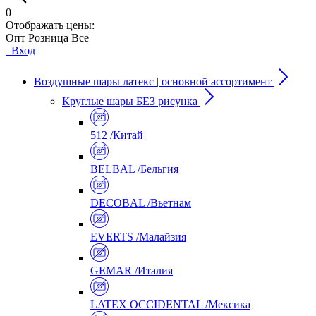
0
Отображать цены:
Опт
Розница
Все
Вход
Воздушные шары латекс | основной ассортимент
Круглые шары БЕЗ рисунка
512 /Китай
BELBAL /Бельгия
DECOBAL /Вьетнам
EVERTS /Малайзия
GEMAR /Италия
LATEX OCCIDENTAL /Мексика