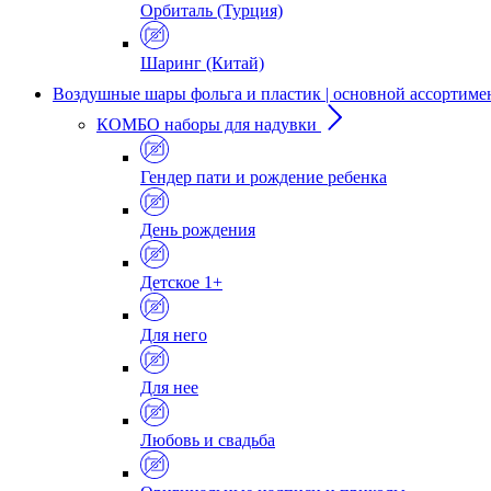
Орбиталь (Турция)
Шаринг (Китай)
Воздушные шары фольга и пластик | основной ассортиме
КОМБО наборы для надувки
Гендер пати и рождение ребенка
День рождения
Детское 1+
Для него
Для нее
Любовь и свадьба