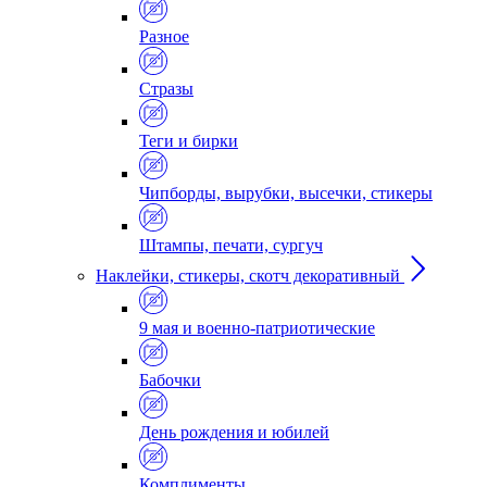
Разное
Стразы
Теги и бирки
Чипборды, вырубки, высечки, стикеры
Штампы, печати, сургуч
Наклейки, стикеры, скотч декоративный
9 мая и военно-патриотические
Бабочки
День рождения и юбилей
Комплименты