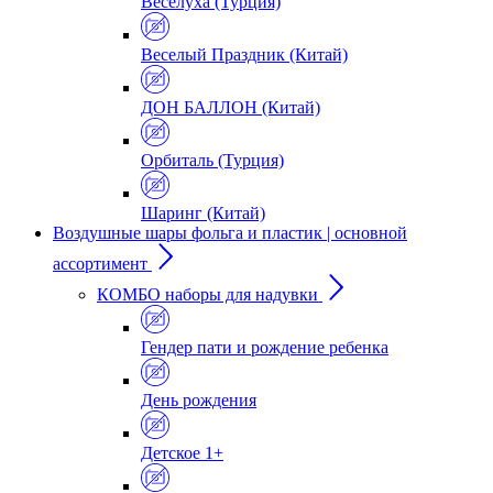
Веселуха (Турция)
Веселый Праздник (Китай)
ДОН БАЛЛОН (Китай)
Орбиталь (Турция)
Шаринг (Китай)
Воздушные шары фольга и пластик | основной
ассортимент
КОМБО наборы для надувки
Гендер пати и рождение ребенка
День рождения
Детское 1+