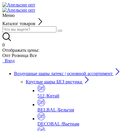
Меню
Каталог товаров
0
Отображать цены:
Опт
Розница
Все
Вход
Воздушные шары латекс | основной ассортимент
Круглые шары БЕЗ рисунка
512 /Китай
BELBAL /Бельгия
DECOBAL /Вьетнам