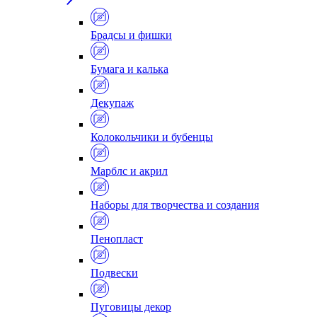
Брадсы и фишки
Бумага и калька
Декупаж
Колокольчики и бубенцы
Марблс и акрил
Наборы для творчества и создания
Пенопласт
Подвески
Пуговицы декор