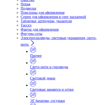
Перья
Подвески
Пом-поны для оформления
Спреи для оформления и снег насыпной
Таблички, штендеры, указатели
Тассел
Фанты для оформления
Фигуры соты
Электрогирлянды, световые украшения, свето-
нити
Прочее
Свето нити и гирлянды
Световой декор
Световые занавеси и сетки
ЭГ бахрома, сосульки