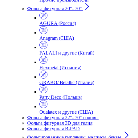
Фольга фигурная 20"- 70"
AGURA (Россия)
Anagram (США)
FALALI и другие (Китай)
Flexmetal (Испания)
GRABO/ Betallic (Италия)
Party Deco (Польша)
Qualatex и другие (США)
Фольга фигурная 22"- 70" головы
Фольга фигурная 3D для гелия
Фольга фигурная B-PAD
Фольгированные гирлянды, надписи, буквы