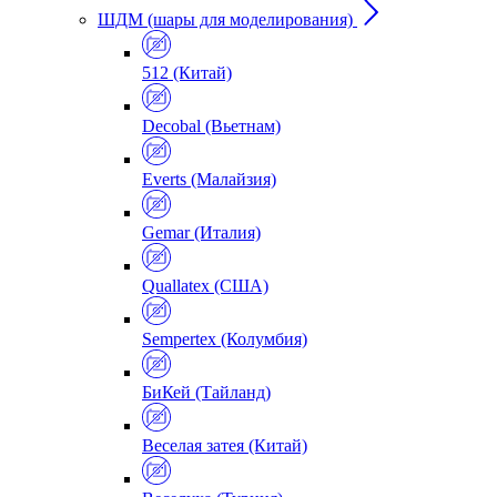
ШДМ (шары для моделирования)
512 (Китай)
Decobal (Вьетнам)
Everts (Малайзия)
Gemar (Италия)
Quallatex (США)
Sempertex (Колумбия)
БиКей (Тайланд)
Веселая затея (Китай)