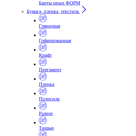
Банты иных ФОРМ
Бумага, пленка, текстиль
Глянцевая
Гофрированная
Крафт
Пергамент
Пленка
Полисилк
Разное
Тишью