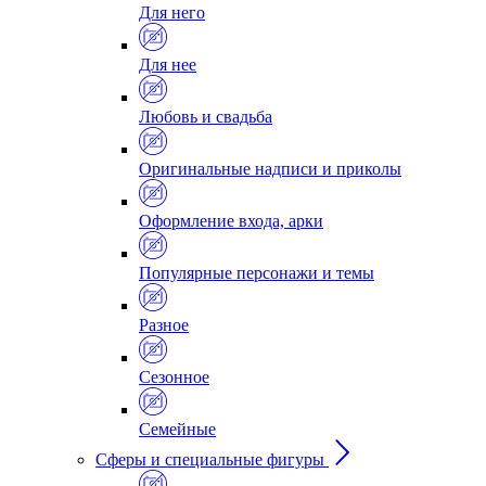
Для него
Для нее
Любовь и свадьба
Оригинальные надписи и приколы
Оформление входа, арки
Популярные персонажи и темы
Разное
Сезонное
Семейные
Сферы и специальные фигуры