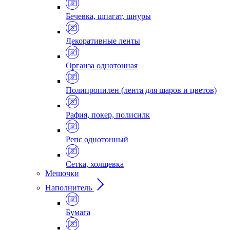
Бечевка, шпагат, шнуры
Декоративные ленты
Органза однотонная
Полипропилен (лента для шаров и цветов)
Рафия, покер, полисилк
Репс однотонный
Сетка, холщевка
Мешочки
Наполнитель
Бумага