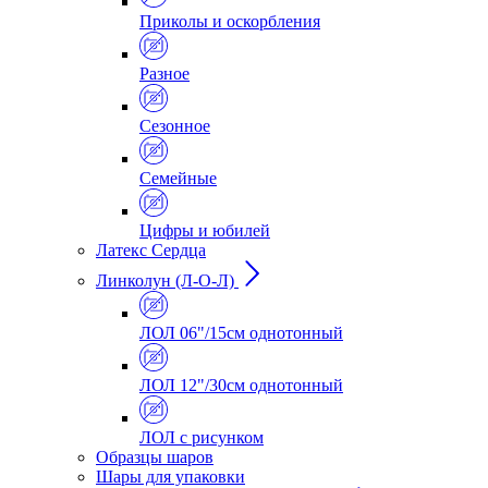
Приколы и оскорбления
Разное
Сезонное
Семейные
Цифры и юбилей
Латекс Сердца
Линколун (Л-О-Л)
ЛОЛ 06"/15см однотонный
ЛОЛ 12"/30см однотонный
ЛОЛ с рисунком
Образцы шаров
Шары для упаковки