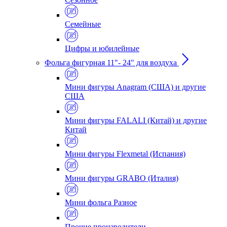
Семейные
Цифры и юбилейные
Фольга фигурная 11"- 24" для воздуха
Мини фигуры Anagram (США) и другие
США
Мини фигуры FALALI (Китай) и другие
Китай
Мини фигуры Flexmetal (Испания)
Мини фигуры GRABO (Италия)
Мини фольга Разное
Прочие производители