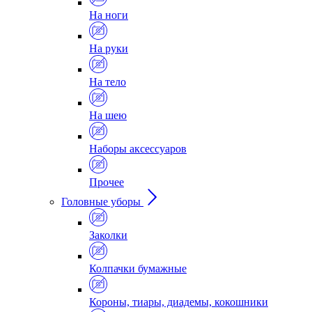
На ноги
На руки
На тело
На шею
Наборы аксессуаров
Прочее
Головные уборы
Заколки
Колпачки бумажные
Короны, тиары, диадемы, кокошники