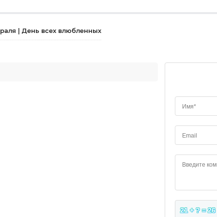
враля | День всех влюбленных
Имя*
Email
Введите ко
21 + ? = 26