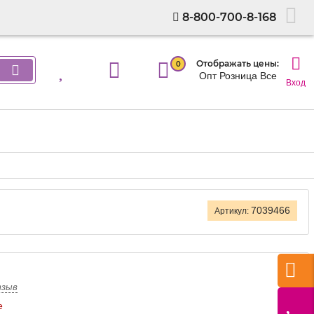
8-800-700-8-168
Отображать цены:
0
Опт
Розница
Все
Вход
7039466
Артикул:
тзыв
е