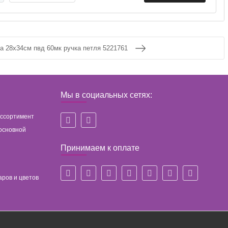
а 28х34см пвд 60мк ручка петля 5221761
Мы в социальных сетях:
ассортимент
основной
Принимаем к оплате
аров и цветов