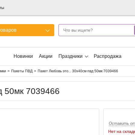
ты
товаров
Новинки
Акции
Праздники
Распродажа
умки
Пакеты ПВД
Пакет Любовь это... 30х40см пвд 50мк 7039466
д 50мк 7039466
Оставить о
Нет на склад