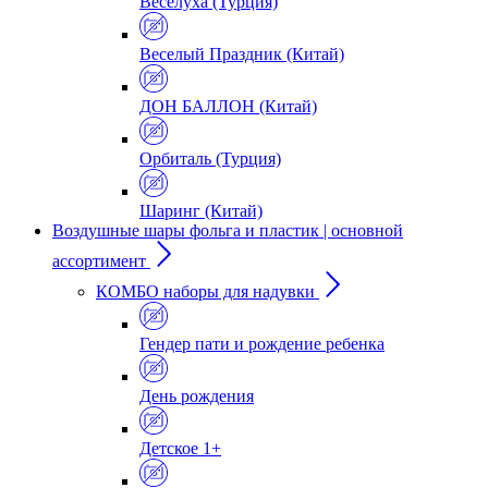
Веселуха (Турция)
Веселый Праздник (Китай)
ДОН БАЛЛОН (Китай)
Орбиталь (Турция)
Шаринг (Китай)
Воздушные шары фольга и пластик | основной
ассортимент
КОМБО наборы для надувки
Гендер пати и рождение ребенка
День рождения
Детское 1+