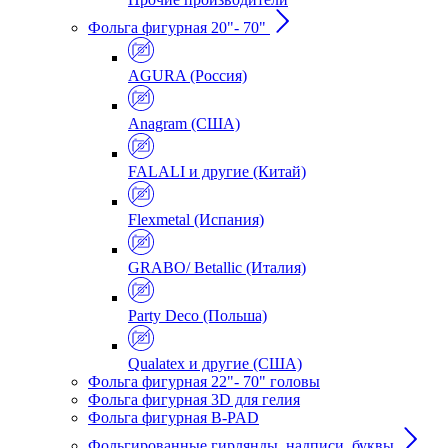
Фольга фигурная 20"- 70"
AGURA (Россия)
Anagram (США)
FALALI и другие (Китай)
Flexmetal (Испания)
GRABO/ Betallic (Италия)
Party Deco (Польша)
Qualatex и другие (США)
Фольга фигурная 22"- 70" головы
Фольга фигурная 3D для гелия
Фольга фигурная B-PAD
Фольгированные гирлянды, надписи, буквы