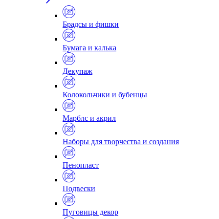
Брадсы и фишки
Бумага и калька
Декупаж
Колокольчики и бубенцы
Марблс и акрил
Наборы для творчества и создания
Пенопласт
Подвески
Пуговицы декор