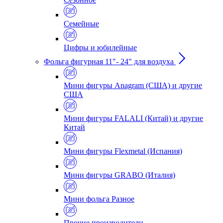
Семейные
Цифры и юбилейные
Фольга фигурная 11"- 24" для воздуха
Мини фигуры Anagram (США) и другие
США
Мини фигуры FALALI (Китай) и другие
Китай
Мини фигуры Flexmetal (Испания)
Мини фигуры GRABO (Италия)
Мини фольга Разное
Прочие производители