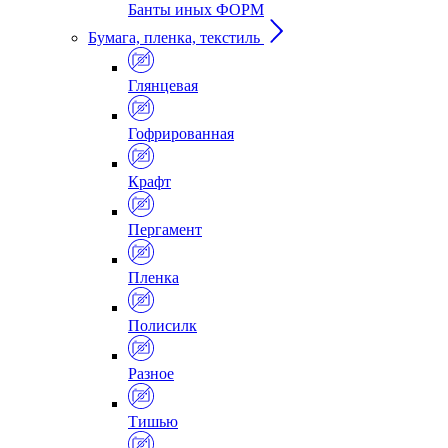
Банты иных ФОРМ
Бумага, пленка, текстиль
Глянцевая
Гофрированная
Крафт
Пергамент
Пленка
Полисилк
Разное
Тишью