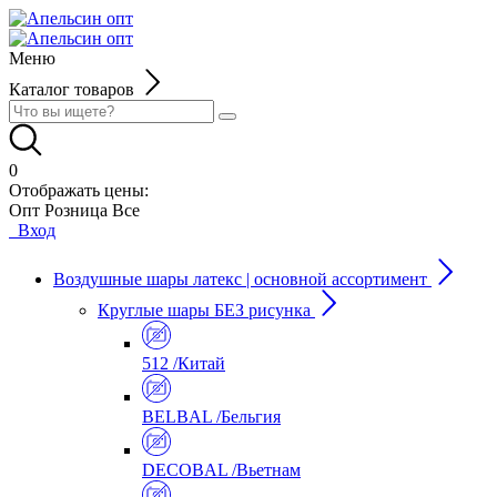
Меню
Каталог товаров
0
Отображать цены:
Опт
Розница
Все
Вход
Воздушные шары латекс | основной ассортимент
Круглые шары БЕЗ рисунка
512 /Китай
BELBAL /Бельгия
DECOBAL /Вьетнам