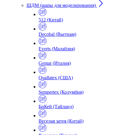
ШДМ (шары для моделирования)
512 (Китай)
Decobal (Вьетнам)
Everts (Малайзия)
Gemar (Италия)
Quallatex (США)
Sempertex (Колумбия)
БиКей (Тайланд)
Веселая затея (Китай)