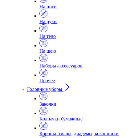
На ноги
На руки
На тело
На шею
Наборы аксессуаров
Прочее
Головные уборы
Заколки
Колпачки бумажные
Короны, тиары, диадемы, кокошники