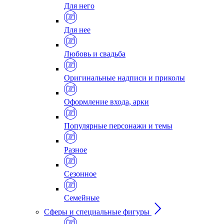
Для него
Для нее
Любовь и свадьба
Оригинальные надписи и приколы
Оформление входа, арки
Популярные персонажи и темы
Разное
Сезонное
Семейные
Сферы и специальные фигуры