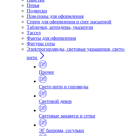
Перья
Подвески
Пом-поны для оформления
Спреи для оформления и снег насыпной
Таблички, штендеры, указатели
Тассел
Фанты для оформления
Фигуры соты
Электрогирлянды, световые украшения, свето-
нити
Прочее
Свето нити и гирлянды
Световой декор
Световые занавеси и сетки
ЭГ бахрома, сосульки