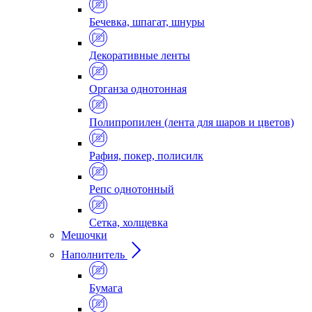
Бечевка, шпагат, шнуры
Декоративные ленты
Органза однотонная
Полипропилен (лента для шаров и цветов)
Рафия, покер, полисилк
Репс однотонный
Сетка, холщевка
Мешочки
Наполнитель
Бумага