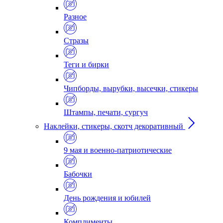
Разное
Стразы
Теги и бирки
Чипборды, вырубки, высечки, стикеры
Штампы, печати, сургуч
Наклейки, стикеры, скотч декоративный
9 мая и военно-патриотические
Бабочки
День рождения и юбилей
Комплименты