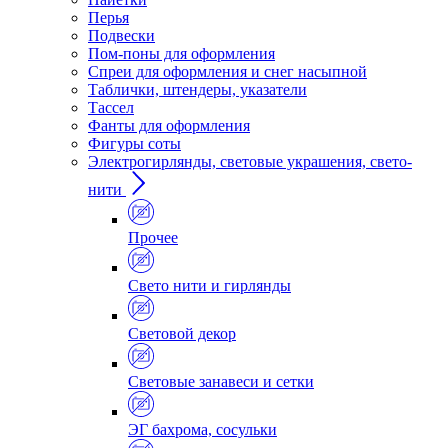
Перья
Подвески
Пом-поны для оформления
Спреи для оформления и снег насыпной
Таблички, штендеры, указатели
Тассел
Фанты для оформления
Фигуры соты
Электрогирлянды, световые украшения, свето-
нити
Прочее
Свето нити и гирлянды
Световой декор
Световые занавеси и сетки
ЭГ бахрома, сосульки