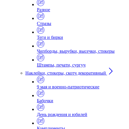
Разное
Стразы
Теги и бирки
Чипборды, вырубки, высечки, стикеры
Штампы, печати, сургуч
Наклейки, стикеры, скотч декоративный
9 мая и военно-патриотические
Бабочки
День рождения и юбилей
Комплименты