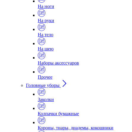
На ноги
На руки
На тело
На шею
Наборы аксессуаров
Прочее
Головные уборы
Заколки
Колпачки бумажные
Короны, тиары, диадемы, кокошники