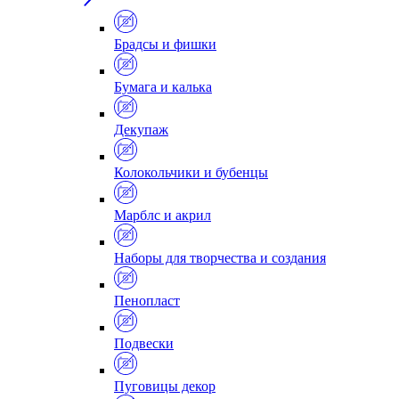
Брадсы и фишки
Бумага и калька
Декупаж
Колокольчики и бубенцы
Марблс и акрил
Наборы для творчества и создания
Пенопласт
Подвески
Пуговицы декор