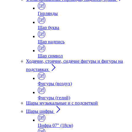
Гирлянды
Шар буква
Шар надпись
Шар символ
Ходячие, стоячие, сидячие фигуры и фигуры на
подставках
Фигуры (воздух)
Фигуры (гелий)
Шары музыкальные и с подсветкой
Шары цифры
Цифра 07" (18см)