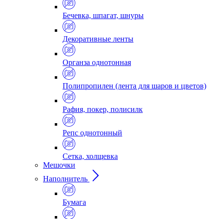
Бечевка, шпагат, шнуры
Декоративные ленты
Органза однотонная
Полипропилен (лента для шаров и цветов)
Рафия, покер, полисилк
Репс однотонный
Сетка, холщевка
Мешочки
Наполнитель
Бумага