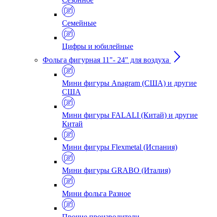
Семейные
Цифры и юбилейные
Фольга фигурная 11"- 24" для воздуха
Мини фигуры Anagram (США) и другие
США
Мини фигуры FALALI (Китай) и другие
Китай
Мини фигуры Flexmetal (Испания)
Мини фигуры GRABO (Италия)
Мини фольга Разное
Прочие производители