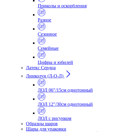
Приколы и оскорбления
Разное
Сезонное
Семейные
Цифры и юбилей
Латекс Сердца
Линколун (Л-О-Л)
ЛОЛ 06"/15см однотонный
ЛОЛ 12"/30см однотонный
ЛОЛ с рисунком
Образцы шаров
Шары для упаковки