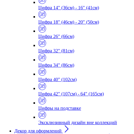
Цифра 14" (36см) - 16" (41см)
Цифра 18" (46см) - 20" (50см)
Цифра 26" (66см)
Цифра 32" (81см)
Цифра 34" (86см)
Цифра 40" (102см)
Цифра 42" (107см) - 64" (165см)
Цифры на подставке
Эксклюзивный дизайн вне коллекций
Декор для оформлений