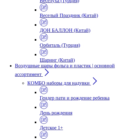
Веселуха (Турция)
Веселый Праздник (Китай)
ДОН БАЛЛОН (Китай)
Орбиталь (Турция)
Шаринг (Китай)
Воздушные шары фольга и пластик | основной
ассортимент
КОМБО наборы для надувки
Гендер пати и рождение ребенка
День рождения
Детское 1+