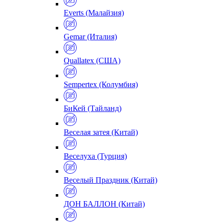
Everts (Малайзия)
Gemar (Италия)
Quallatex (США)
Sempertex (Колумбия)
БиКей (Тайланд)
Веселая затея (Китай)
Веселуха (Турция)
Веселый Праздник (Китай)
ДОН БАЛЛОН (Китай)