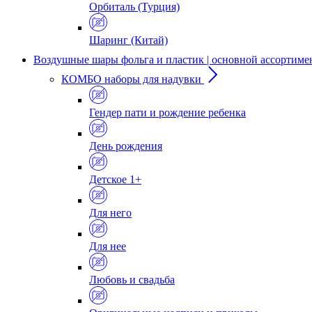
Орбиталь (Турция)
Шаринг (Китай)
Воздушные шары фольга и пластик | основной ассортиме
КОМБО наборы для надувки
Гендер пати и рождение ребенка
День рождения
Детское 1+
Для него
Для нее
Любовь и свадьба