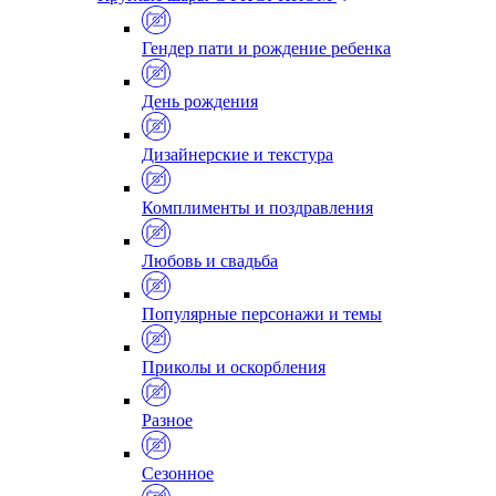
Гендер пати и рождение ребенка
День рождения
Дизайнерские и текстура
Комплименты и поздравления
Любовь и свадьба
Популярные персонажи и темы
Приколы и оскорбления
Разное
Сезонное