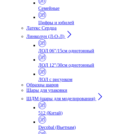
Семейные
Цифры и юбилей
Латекс Сердца
Линколун (Л-О-Л)
ЛОЛ 06"/15см однотонный
ЛОЛ 12"/30см однотонный
ЛОЛ с рисунком
Образцы шаров
Шары для упаковки
ШДМ (шары для моделирования)
512 (Китай)
Decobal (Вьетнам)