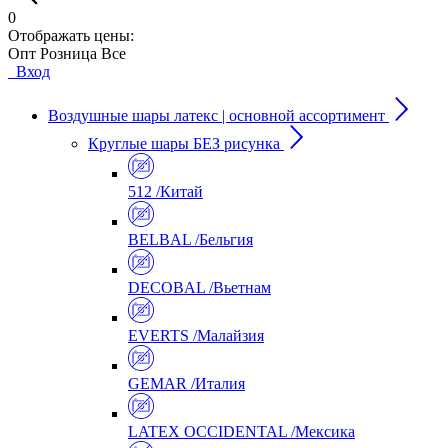
0
Отображать цены:
Опт
Розница
Все
Вход
Воздушные шары латекс | основной ассортимент
Круглые шары БЕЗ рисунка
512 /Китай
BELBAL /Бельгия
DECOBAL /Вьетнам
EVERTS /Малайзия
GEMAR /Италия
LATEX OCCIDENTAL /Мексика