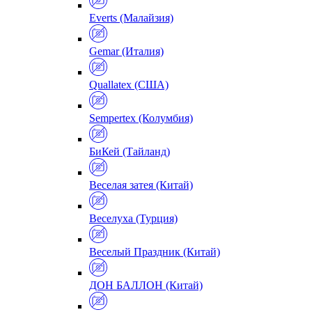
Everts (Малайзия)
Gemar (Италия)
Quallatex (США)
Sempertex (Колумбия)
БиКей (Тайланд)
Веселая затея (Китай)
Веселуха (Турция)
Веселый Праздник (Китай)
ДОН БАЛЛОН (Китай)