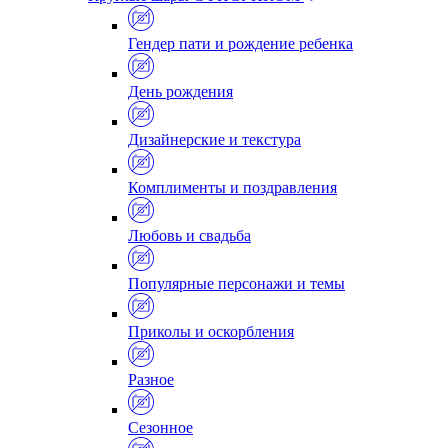
Гендер пати и рождение ребенка
День рождения
Дизайнерские и текстура
Комплименты и поздравления
Любовь и свадьба
Популярные персонажи и темы
Приколы и оскорбления
Разное
Сезонное