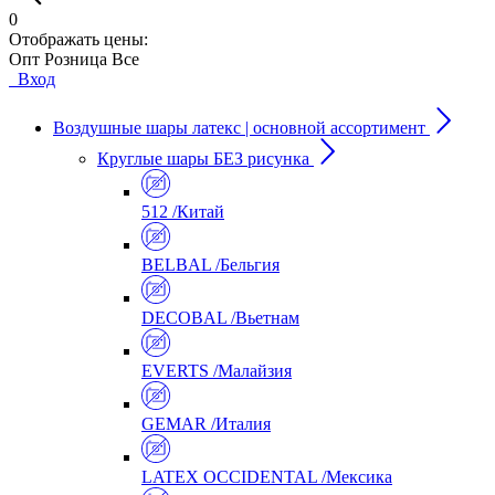
0
Отображать цены:
Опт
Розница
Все
Вход
Воздушные шары латекс | основной ассортимент
Круглые шары БЕЗ рисунка
512 /Китай
BELBAL /Бельгия
DECOBAL /Вьетнам
EVERTS /Малайзия
GEMAR /Италия
LATEX OCCIDENTAL /Мексика