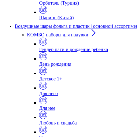
Орбиталь (Турция)
Шаринг (Китай)
Воздушные шары фольга и пластик | основной ассортиме
КОМБО наборы для надувки
Гендер пати и рождение ребенка
День рождения
Детское 1+
Для него
Для нее
Любовь и свадьба