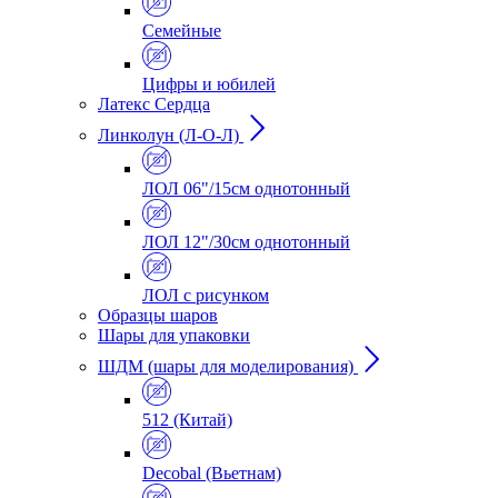
Семейные
Цифры и юбилей
Латекс Сердца
Линколун (Л-О-Л)
ЛОЛ 06"/15см однотонный
ЛОЛ 12"/30см однотонный
ЛОЛ с рисунком
Образцы шаров
Шары для упаковки
ШДМ (шары для моделирования)
512 (Китай)
Decobal (Вьетнам)