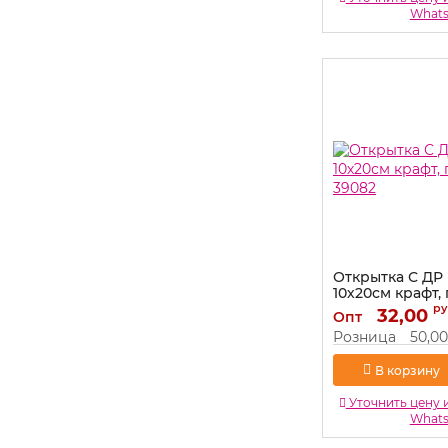
What
Открытка С ДР
10х20см крафт,
39082
ру
32,00
Опт
Артикул:
39082
Розница
50,00
В корзину
Уточнить цену 
What