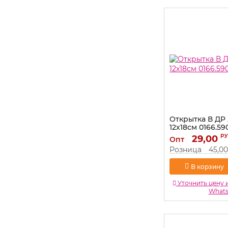
Открытка В ДР
12х18см 0166.59
ру
Артикул:
29,00
0166.590
Опт
Розница
45,00
В корзину
Уточнить цену 
What