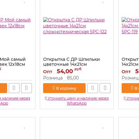
 Мой самый
Открытка С ДР Шпильки
Открыт
ек 12х18см
цветочные 14х21см
14х21с
сложнотехническая 5РС-122
5РС-119
б
руб
54,00
5
Опт
Опт
Артикул:
5РС-122
Артикул:
Розница
85,00
Розниц
В корзину
В
и наличие через
Уточнить цену и наличие через
Уточни
sApp
WhatsApp