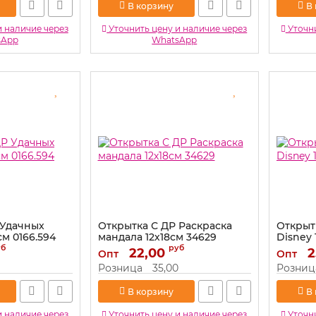
В корзину
В
и наличие через
Уточнить цену и наличие через
Уточни
sApp
WhatsApp
 Удачных
Открытка С ДР Раскраска
Открыт
м 0166.594
мандала 12х18см 34629
Disney 
уб
руб
Артикул:
22,00
34629
Артикул:
2
Опт
Опт
Розница
35,00
Розниц
В корзину
В
и наличие через
Уточнить цену и наличие через
Уточни