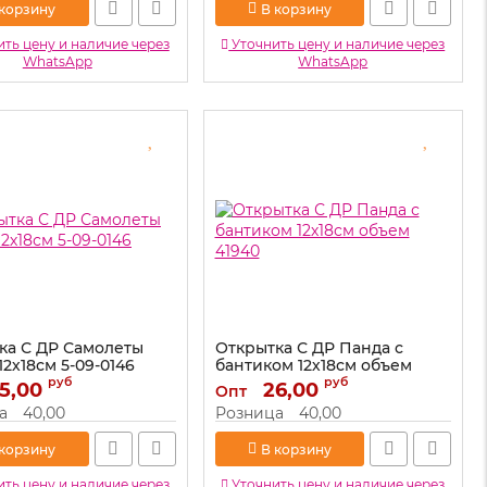
 корзину
В корзину
ть цену и наличие через
Уточнить цену и наличие через
WhatsApp
WhatsApp
ка С ДР Самолеты
Открытка С ДР Панда с
12х18см 5-09-0146
бантиком 12х18см объем
41940
руб
руб
5,00
5-09-0146
26,00
Опт
Артикул:
41940
а
40,00
Розница
40,00
 корзину
В корзину
ть цену и наличие через
Уточнить цену и наличие через