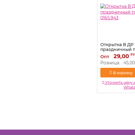
Открытка В ДР
праздничный т
0165.943
ру
29,00
Опт
Артикул:
0165.943
Розница
45,00
В корзину
Уточнить цену 
What