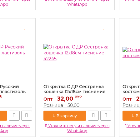
sApp
WhatsApp
 Русский
Открытка С ДР Сестренка
Открыт
 пластизоль
кошечка 12х18см тиснение
костюм 
42245
б
руб
32,00
Артикул:
2
Опт
Опт
Артикул:
42245
Розница
50,00
Розниц
В корзину
В
и наличие через
Уточнить цену и наличие через
Уточни
sApp
WhatsApp