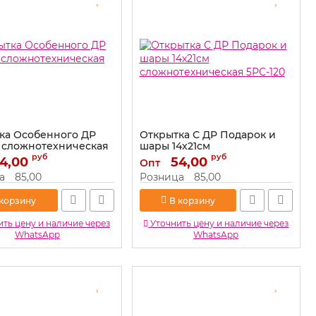
ка Особенного ДР
Открытка С ДР Подарок и
м сложнотехническая
шары 14х21см
сложнотехническая 5РС-120
руб
руб
4,00
54,00
Опт
5РС-119
Артикул:
5РС-120
а
85,00
Розница
85,00
 корзину
В корзину
ть цену и наличие через
Уточнить цену и наличие через
WhatsApp
WhatsApp