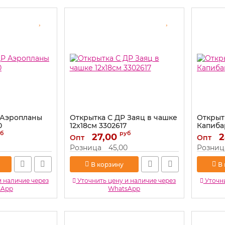
 Аэропланы
Открытка С ДР Заяц в чашке
Открыт
0
12х18см 3302617
Капибар
б
руб
Артикул:
27,00
3302617
Артикул:
2
Опт
Опт
Розница
45,00
Розниц
В корзину
В
и наличие через
Уточнить цену и наличие через
Уточни
sApp
WhatsApp