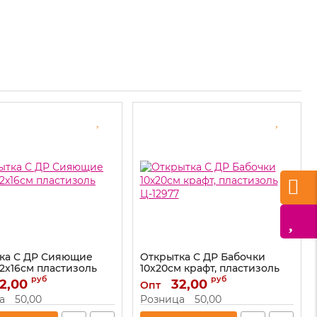
ка С ДР Сияющие
Открытка С ДР Бабочки
12х16см пластизоль
10х20см крафт, пластизоль
Ц-12977
руб
руб
2,00
32,00
Опт
Ц-12982
Артикул:
Ц-12977
а
50,00
Розница
50,00