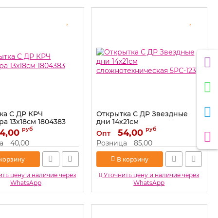
ка С ДР КРЧ
Открытка С ДР Звездные
а 13х18см 1804383
дни 14х21см
сложнотехническая 5РС-123
руб
руб
4,00
1804383
54,00
Опт
Артикул:
5РС-123
а
40,00
Розница
85,00
 корзину
В корзину
ть цену и наличие через
Уточнить цену и наличие через
WhatsApp
WhatsApp