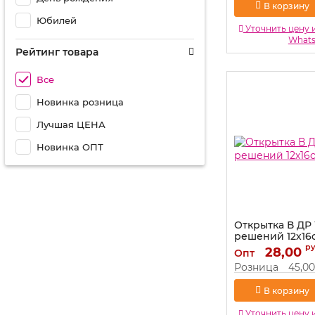
В корзину
Юбилей
Уточнить цену 
What
Рейтинг товара
Все
Новинка розница
Лучшая ЦЕНА
Новинка ОПТ
Открытка В ДР
решений 12х16с
р
Артикул:
28,00
0166.594
Опт
Розница
45,00
В корзину
Уточнить цену 