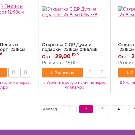
 Песик и
Открытка С ДР Духи и
Открыт
орт 12х18см
подарки 12х18см 0166.738
12х18см
б
руб
Артикул:
29,00
0166.738
Артикул:
2
Опт
Опт
Розница
45,00
Розниц
В корзину
В
и наличие через
Уточнить цену и наличие через
Уточни
sApp
WhatsApp
« назад
1
2
3
4