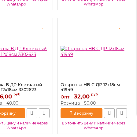
WhatsApp
WhatsApp
ка В ДР Клетчатый
Открытка HB С ДР 12х18см
12х18см 3302623
41949
руб
руб
6,00
3302623
Артикул:
32,00
41949
Опт
а
40,00
Розница
50,00
 корзину
В корзину
ть цену и наличие через
Уточнить цену и наличие через
WhatsApp
WhatsApp