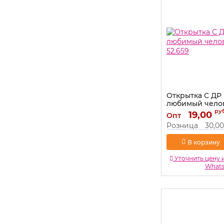
Открытка С ДР
любимый челов
52.659
ру
19,00
Опт
Артикул:
52.659
Розница
30,00
В корзину
Уточнить цену 
What