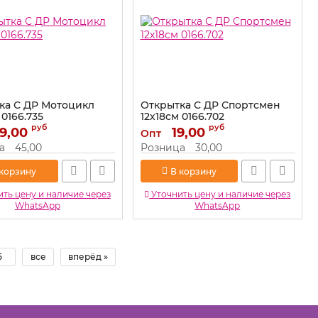
ка С ДР Мотоцикл
Открытка С ДР Спортсмен
 0166.735
12х18см 0166.702
руб
руб
9,00
0166.735
Артикул:
19,00
0166.702
Опт
а
45,00
Розница
30,00
 корзину
В корзину
ть цену и наличие через
Уточнить цену и наличие через
WhatsApp
WhatsApp
5
все
вперёд »