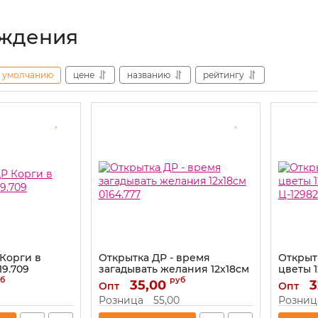
ождения
умолчанию
цене
названию
рейтингу
 Корги в
Открытка ДР - время
Открыт
19.709
загадывать желания 12х18см
цветы 
0164.777
Ц-12982
б
руб
35,00
3
Опт
Опт
Артикул:
0164.777
Артикул:
Розница
55,00
Розниц