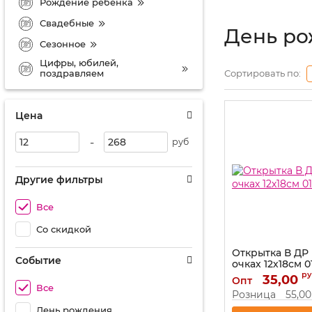
Рождение ребенка
Свадебные
День р
Сезонное
Цифры, юбилей,
поздравляем
Сортировать по:
Цена
-
руб
Другие фильтры
Все
Со скидкой
Открытка В ДР
Событие
очках 12х18см 0
ру
Артикул:
35,00
019.709
Опт
Все
Розница
55,00
День рождения