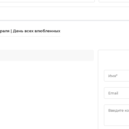
враля | День всех влюбленных
Имя*
Email
Введите к