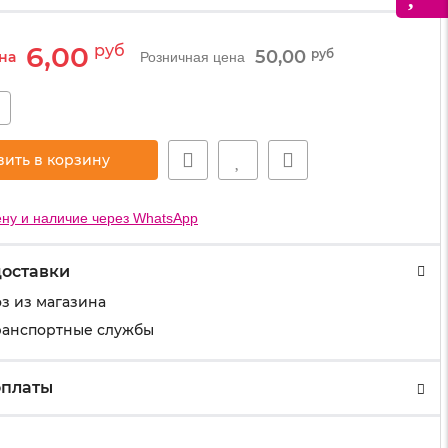
6,00
руб
50,00
руб
на
Розничная цена
+
вить в корзину
ну и наличие через WhatsApp
доставки
з из магазина
ранспортные службы
оплаты