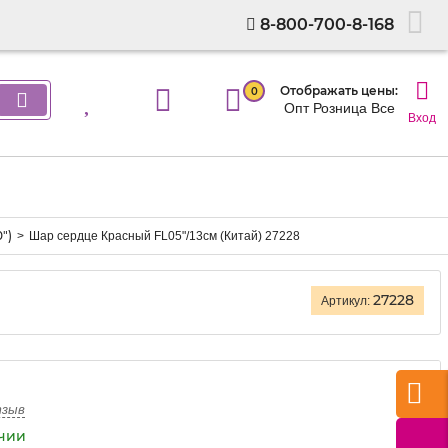
8-800-700-8-168
Отображать цены:
0
Опт
Розница
Все
Вход
")
Шар сердце Красный FL05"/13см (Китай) 27228
27228
Артикул:
тзыв
ичии