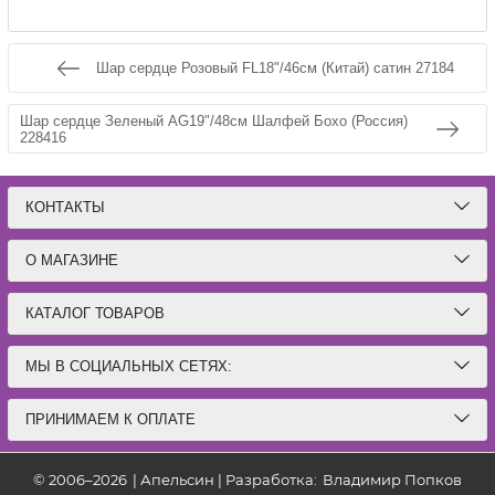
Шар сердце Розовый FL18"/46см (Китай) сатин 27184
Шар сердце Зеленый AG19"/48см Шалфей Бохо (Россия)
228416
КОНТАКТЫ
О МАГАЗИНЕ
КАТАЛОГ ТОВАРОВ
МЫ В СОЦИАЛЬНЫХ СЕТЯХ:
ПРИНИМАЕМ К ОПЛАТЕ
© 2006–2026
|
Апельсин | Разработка:
Владимир Попков