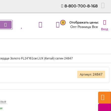
8-800-700-8-168
Отображать цены:
0
Опт
Розница
Все
Вход
сердце Золото FL24"/61см LUX (Китай) сатин 24847
24847
Артикул:
тзыв
ии