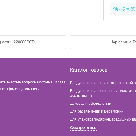
46 + ? = 48
) сатин 220000SCR
Шар сердце Го
Каталог товаров
татьи
Частые вопросы
Доставка
Оплата
Воздушные шары латекс | основной 
а конфиденциальности
Воздушные шары фольга и пластик | 
ассортимент
Декор для оформлений
Для развлечений и церемоний
Для упаковки подарков, воздушных ш
Смотреть все