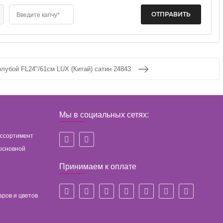
Введите капчу*
лубой FL24"/61см LUX (Китай) сатин 24843
Мы в социальных сетях:
ассортимент
основной
Принимаем к оплате
аров и цветов