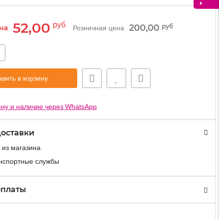
52,00
руб
200,00
руб
на
Розничная цена
+
вить в корзину
ну и наличие через WhatsApp
доставки
 из магазина
анспортные службы
оплаты