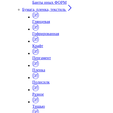
Банты иных ФОРМ
Бумага, пленка, текстиль
Глянцевая
Гофрированная
Крафт
Пергамент
Пленка
Полисилк
Разное
Тишью