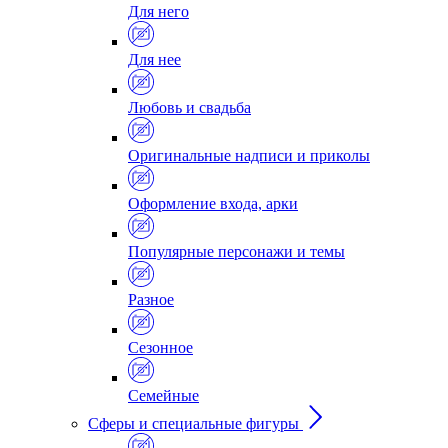
Для него
Для нее
Любовь и свадьба
Оригинальные надписи и приколы
Оформление входа, арки
Популярные персонажи и темы
Разное
Сезонное
Семейные
Сферы и специальные фигуры