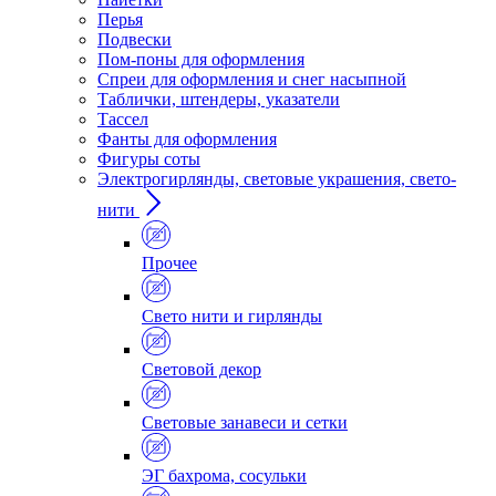
Перья
Подвески
Пом-поны для оформления
Спреи для оформления и снег насыпной
Таблички, штендеры, указатели
Тассел
Фанты для оформления
Фигуры соты
Электрогирлянды, световые украшения, свето-
нити
Прочее
Свето нити и гирлянды
Световой декор
Световые занавеси и сетки
ЭГ бахрома, сосульки