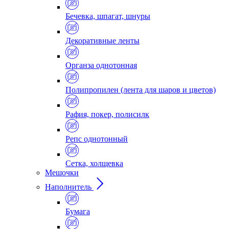
Бечевка, шпагат, шнуры
Декоративные ленты
Органза однотонная
Полипропилен (лента для шаров и цветов)
Рафия, покер, полисилк
Репс однотонный
Сетка, холщевка
Мешочки
Наполнитель
Бумага