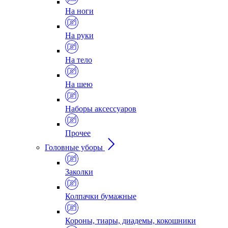
На ноги
На руки
На тело
На шею
Наборы аксессуаров
Прочее
Головные уборы
Заколки
Колпачки бумажные
Короны, тиары, диадемы, кокошники