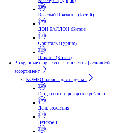
Веселуха (Турция)
Веселый Праздник (Китай)
ДОН БАЛЛОН (Китай)
Орбиталь (Турция)
Шаринг (Китай)
Воздушные шары фольга и пластик | основной
ассортимент
КОМБО наборы для надувки
Гендер пати и рождение ребенка
День рождения
Детское 1+