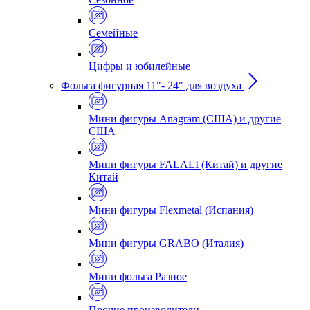
Семейные
Цифры и юбилейные
Фольга фигурная 11"- 24" для воздуха
Мини фигуры Anagram (США) и другие
США
Мини фигуры FALALI (Китай) и другие
Китай
Мини фигуры Flexmetal (Испания)
Мини фигуры GRABO (Италия)
Мини фольга Разное
Прочие производители