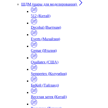
ШДМ (шары для моделирования)
512 (Китай)
Decobal (Вьетнам)
Everts (Малайзия)
Gemar (Италия)
Quallatex (США)
Sempertex (Колумбия)
БиКей (Тайланд)
Веселая затея (Китай)