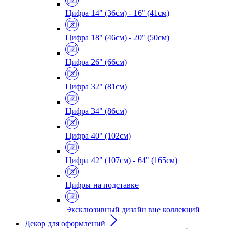
Цифра 14" (36см) - 16" (41см)
Цифра 18" (46см) - 20" (50см)
Цифра 26" (66см)
Цифра 32" (81см)
Цифра 34" (86см)
Цифра 40" (102см)
Цифра 42" (107см) - 64" (165см)
Цифры на подставке
Эксклюзивный дизайн вне коллекций
Декор для оформлений