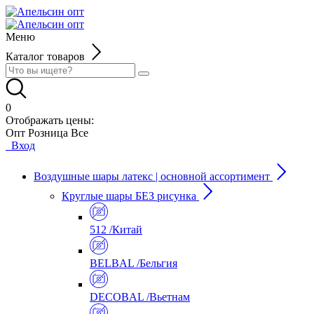
Меню
Каталог товаров
0
Отображать цены:
Опт
Розница
Все
Вход
Воздушные шары латекс | основной ассортимент
Круглые шары БЕЗ рисунка
512 /Китай
BELBAL /Бельгия
DECOBAL /Вьетнам