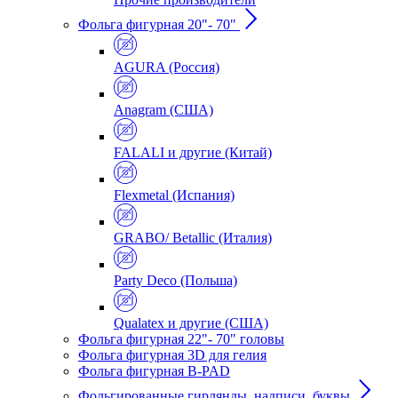
Фольга фигурная 20"- 70"
AGURA (Россия)
Anagram (США)
FALALI и другие (Китай)
Flexmetal (Испания)
GRABO/ Betallic (Италия)
Party Deco (Польша)
Qualatex и другие (США)
Фольга фигурная 22"- 70" головы
Фольга фигурная 3D для гелия
Фольга фигурная B-PAD
Фольгированные гирлянды, надписи, буквы