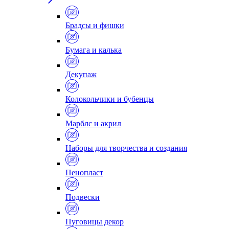
Брадсы и фишки
Бумага и калька
Декупаж
Колокольчики и бубенцы
Марблс и акрил
Наборы для творчества и создания
Пенопласт
Подвески
Пуговицы декор