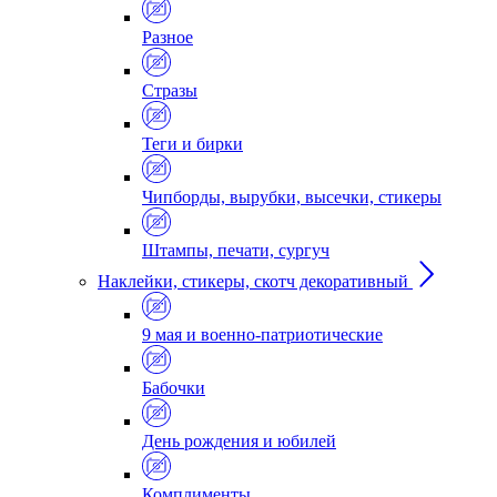
Разное
Стразы
Теги и бирки
Чипборды, вырубки, высечки, стикеры
Штампы, печати, сургуч
Наклейки, стикеры, скотч декоративный
9 мая и военно-патриотические
Бабочки
День рождения и юбилей
Комплименты