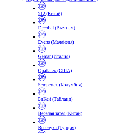
512 (Китай)
Decobal (Вьетнам)
Everts (Малайзия)
Gemar (Италия)
Quallatex (США)
Sempertex (Колумбия)
БиКей (Тайланд)
Веселая затея (Китай)
Веселуха (Турция)