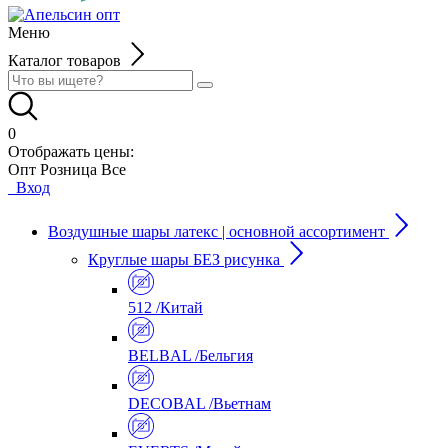
Меню
Каталог товаров
0
Отображать цены:
Опт
Розница
Все
Вход
Воздушные шары латекс | основной ассортимент
Круглые шары БЕЗ рисунка
512 /Китай
BELBAL /Бельгия
DECOBAL /Вьетнам