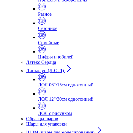
Разное
Сезонное
Семейные
Цифры и юбилей
Латекс Сердца
Линколун (Л-О-Л)
ЛОЛ 06"/15см однотонный
ЛОЛ 12"/30см однотонный
ЛОЛ с рисунком
Образцы шаров
Шары для упаковки
ШДМ (шары для моделирования)