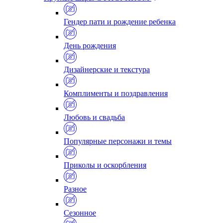
Гендер пати и рождение ребенка
День рождения
Дизайнерские и текстура
Комплименты и поздравления
Любовь и свадьба
Популярные персонажи и темы
Приколы и оскорбления
Разное
Сезонное