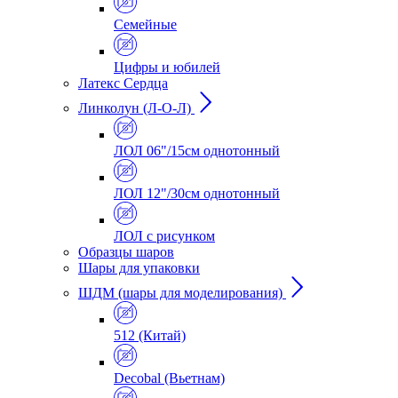
Семейные
Цифры и юбилей
Латекс Сердца
Линколун (Л-О-Л)
ЛОЛ 06"/15см однотонный
ЛОЛ 12"/30см однотонный
ЛОЛ с рисунком
Образцы шаров
Шары для упаковки
ШДМ (шары для моделирования)
512 (Китай)
Decobal (Вьетнам)