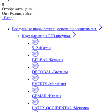
0
Отображать цены:
Опт
Розница
Все
Вход
Воздушные шары латекс | основной ассортимент
Круглые шары БЕЗ рисунка
512 /Китай
BELBAL /Бельгия
DECOBAL /Вьетнам
EVERTS /Малайзия
GEMAR /Италия
LATEX OCCIDENTAL /Мексика