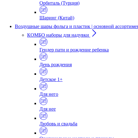
Орбиталь (Турция)
Шаринг (Китай)
Воздушные шары фольга и пластик | основной ассортиме
КОМБО наборы для надувки
Гендер пати и рождение ребенка
День рождения
Детское 1+
Для него
Для нее
Любовь и свадьба