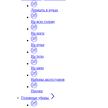
Держать в руках
На всю голову
На ноги
На руки
На тело
На шею
Наборы аксессуаров
Прочее
Головные уборы