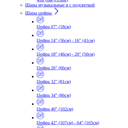
Шары музыкальные и с подсветкой
Шары цифры
Цифра 07" (18см)
Цифра 14" (36см) - 16" (41см)
Цифра 18" (46см) - 20" (50см)
Цифра 26" (66см)
Цифра 32" (81см)
Цифра 34" (86см)
Цифра 40" (102см)
Цифра 42" (107см) - 64" (165см)