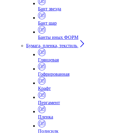
Бант звезда
Бант шар
Банты иных ФОРМ
Бумага, пленка, текстиль
Глянцевая
Гофрированная
Крафт
Пергамент
Пленка
Полисилк