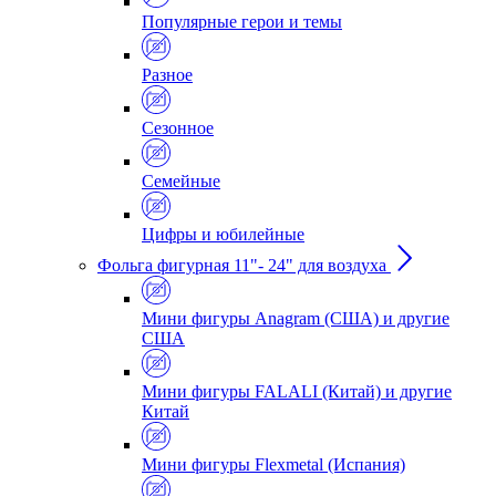
Популярные герои и темы
Разное
Сезонное
Семейные
Цифры и юбилейные
Фольга фигурная 11"- 24" для воздуха
Мини фигуры Anagram (США) и другие
США
Мини фигуры FALALI (Китай) и другие
Китай
Мини фигуры Flexmetal (Испания)