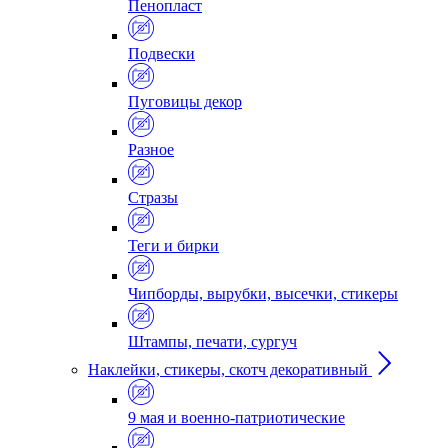
Пенопласт
Подвески
Пуговицы декор
Разное
Стразы
Теги и бирки
Чипборды, вырубки, высечки, стикеры
Штампы, печати, сургуч
Наклейки, стикеры, скотч декоративный
9 мая и военно-патриотические