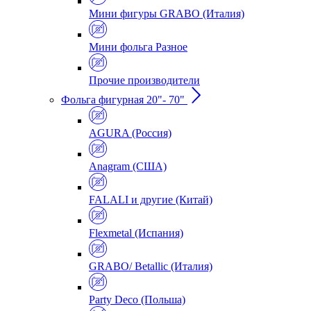
Мини фигуры GRABO (Италия)
Мини фольга Разное
Прочие производители
Фольга фигурная 20"- 70"
AGURA (Россия)
Anagram (США)
FALALI и другие (Китай)
Flexmetal (Испания)
GRABO/ Betallic (Италия)
Party Deco (Польша)