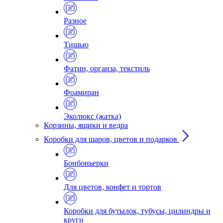
Разное
Тишью
Фатин, органза, текстиль
Фоамиран
Эколюкс (жатка)
Корзины, ящики и ведра
Коробки для шаров, цветов и подарков
Бонбоньерки
Для цветов, конфет и тортов
Коробки для бутылок, тубусы, цилиндры и
круги