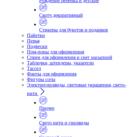
Рождение ребенка и детские
Скотч декоративный
Стикеры для букетов и подарков
Пайетки
Перья
Подвески
Пом-поны для оформления
Спреи для оформления и снег насыпной
Таблички, штендеры, указатели
Тассел
Фанты для оформления
Фигуры соты
Электрогирлянды, световые украшения, свето-
нити
Прочее
Свето нити и гирлянды