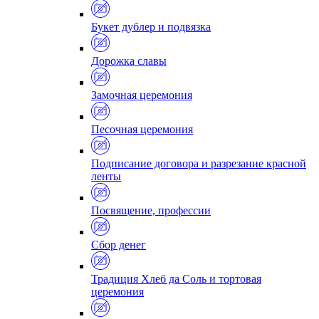
Букет дублер и подвязка
Дорожка славы
Замочная церемония
Песочная церемония
Подписание договора и разрезание красной
ленты
Посвящение, профессии
Сбор денег
Традиция Хлеб да Соль и тортовая
церемония