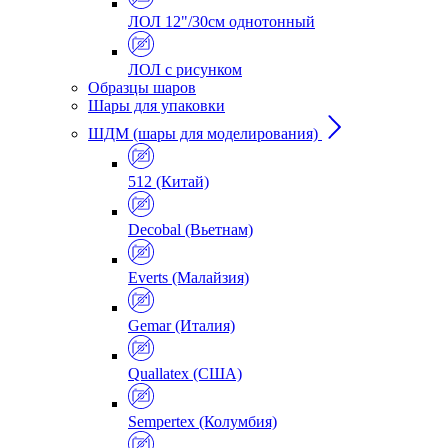
ЛОЛ 12"/30см однотонный
ЛОЛ с рисунком
Образцы шаров
Шары для упаковки
ШДМ (шары для моделирования)
512 (Китай)
Decobal (Вьетнам)
Everts (Малайзия)
Gemar (Италия)
Quallatex (США)
Sempertex (Колумбия)