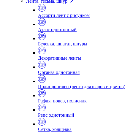
Лента, тесьма, шнур
Ассорти лент с рисунком
Атлас однотонный
Бечевка, шпагат, шнуры
Декоративные ленты
Органза однотонная
Полипропилен (лента для шаров и цветов)
Рафия, покер, полисилк
Репс однотонный
Сетка, холщевка