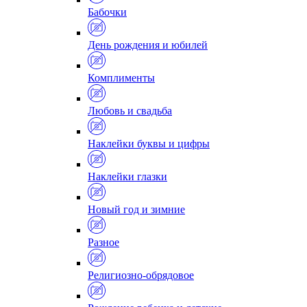
Бабочки
День рождения и юбилей
Комплименты
Любовь и свадьба
Наклейки буквы и цифры
Наклейки глазки
Новый год и зимние
Разное
Религиозно-обрядовое