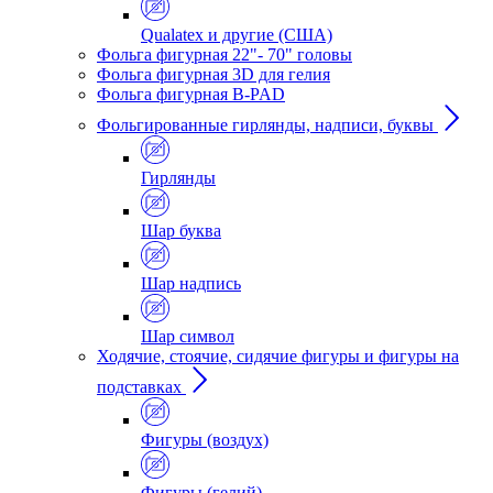
Qualatex и другие (США)
Фольга фигурная 22"- 70" головы
Фольга фигурная 3D для гелия
Фольга фигурная B-PAD
Фольгированные гирлянды, надписи, буквы
Гирлянды
Шар буква
Шар надпись
Шар символ
Ходячие, стоячие, сидячие фигуры и фигуры на
подставках
Фигуры (воздух)
Фигуры (гелий)