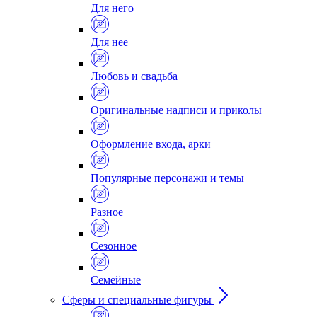
Для него
Для нее
Любовь и свадьба
Оригинальные надписи и приколы
Оформление входа, арки
Популярные персонажи и темы
Разное
Сезонное
Семейные
Сферы и специальные фигуры