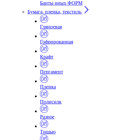
Банты иных ФОРМ
Бумага, пленка, текстиль
Глянцевая
Гофрированная
Крафт
Пергамент
Пленка
Полисилк
Разное
Тишью