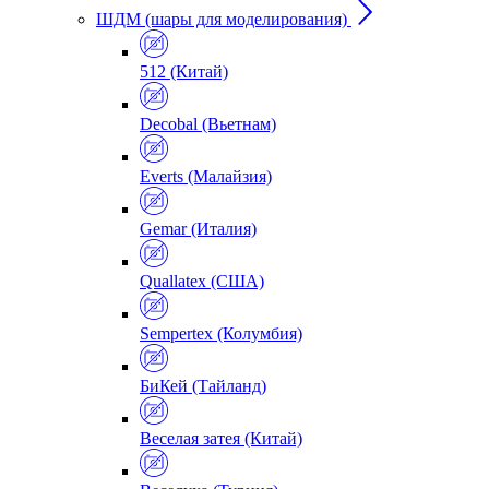
ШДМ (шары для моделирования)
512 (Китай)
Decobal (Вьетнам)
Everts (Малайзия)
Gemar (Италия)
Quallatex (США)
Sempertex (Колумбия)
БиКей (Тайланд)
Веселая затея (Китай)