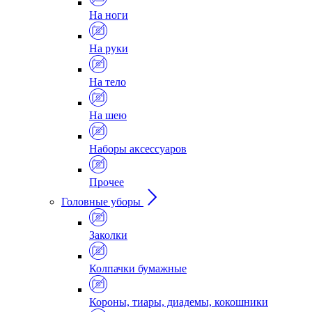
На ноги
На руки
На тело
На шею
Наборы аксессуаров
Прочее
Головные уборы
Заколки
Колпачки бумажные
Короны, тиары, диадемы, кокошники