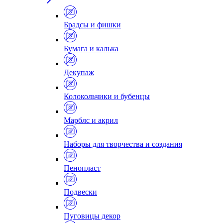
Брадсы и фишки
Бумага и калька
Декупаж
Колокольчики и бубенцы
Марблс и акрил
Наборы для творчества и создания
Пенопласт
Подвески
Пуговицы декор