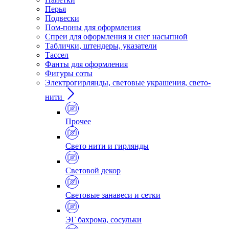
Перья
Подвески
Пом-поны для оформления
Спреи для оформления и снег насыпной
Таблички, штендеры, указатели
Тассел
Фанты для оформления
Фигуры соты
Электрогирлянды, световые украшения, свето-
нити
Прочее
Свето нити и гирлянды
Световой декор
Световые занавеси и сетки
ЭГ бахрома, сосульки