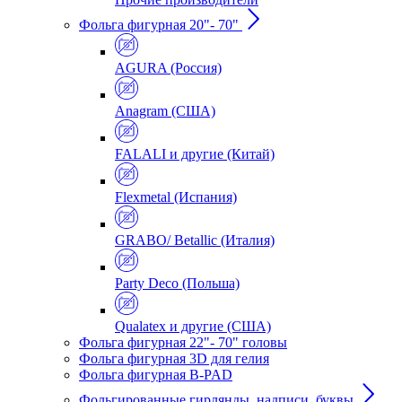
Фольга фигурная 20"- 70"
AGURA (Россия)
Anagram (США)
FALALI и другие (Китай)
Flexmetal (Испания)
GRABO/ Betallic (Италия)
Party Deco (Польша)
Qualatex и другие (США)
Фольга фигурная 22"- 70" головы
Фольга фигурная 3D для гелия
Фольга фигурная B-PAD
Фольгированные гирлянды, надписи, буквы