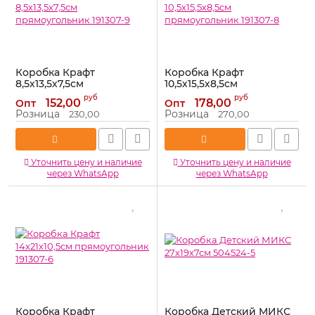
Коробка Крафт
Коробка Крафт
8,5х13,5х7,5см
10,5х15,5х8,5см
прямоугольник 191307-9
прямоугольник 191307-8
руб
руб
152,00
178,00
Опт
Опт
Артикул:
191307-9
Артикул:
191307-8
Розница
Розница
230,00
270,00
Уточнить цену и наличие
Уточнить цену и наличие
через WhatsApp
через WhatsApp
Коробка Крафт
Коробка Детский МИКС