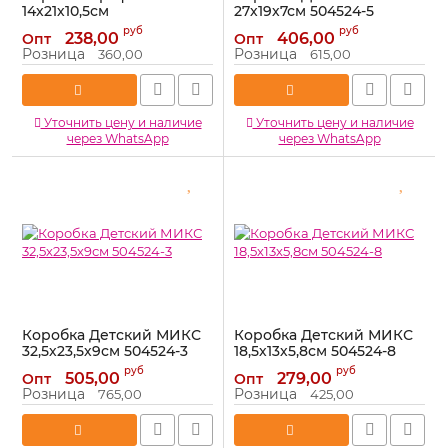
14х21х10,5см
27х19х7см 504524-5
прямоугольник 191307-6
Артикул:
504524-5
руб
руб
238,00
406,00
Опт
Опт
Артикул:
191307-6
Розница
Розница
360,00
615,00
Уточнить цену и наличие
Уточнить цену и наличие
через WhatsApp
через WhatsApp
Коробка Детский МИКС
Коробка Детский МИКС
32,5х23,5х9см 504524-3
18,5х13х5,8см 504524-8
Артикул:
504524-3
Артикул:
504524-8
руб
руб
505,00
279,00
Опт
Опт
Розница
Розница
765,00
425,00