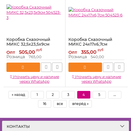
Коробка Сказочный
Коробка Сказочный
МИКС 32,5х23,5х9см
МИКС 24х17х6,7см
504523-3
504523-6
руб
руб
505,00
355,00
Опт
Опт
Артикул:
504523-3
Артикул:
504523-6
Розница
Розница
765,00
540,00
Уточнить цену и наличие
Уточнить цену и наличие
через WhatsApp
через WhatsApp
« назад
1
2
3
4
5
...
16
все
вперёд »
КОНТАКТЫ