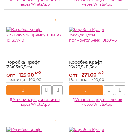
через WhatsApp
через WhatsApp
Коробка Крафт
Коробка Крафт
7,5х13х6,5см
16х23,5х11,5см
прямоугольник 191307-10
прямоугольник 191307-5
руб
руб
125,00
271,00
Опт
Опт
Артикул:
191307-10
Артикул:
191307-5
Розница
Розница
190,00
410,00
Уточнить цену и наличие
Уточнить цену и наличие
через WhatsApp
через WhatsApp