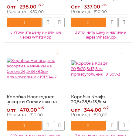
Деда Мороза 19х27х7см
на зеленом 20,5х28х7,5см
руб
руб
298,00
337,00
Опт
Опт
прямоугольник 191304-5
прямоугольник 191304-4
Розница
Розница
450,00
510,00
Артикул:
191304-5
Артикул:
191304-4
Уточнить цену и наличие
Уточнить цену и наличие
через WhatsApp
через WhatsApp
Коробка Новогоднее
Коробка Крафт
ассорти Снежинки на
20,5х28,5х13,5см
белом 24,5х34х9,5см
прямоугольник 191307-3
руб
руб
470,00
344,00
Опт
Опт
прямоугольник 191304-2
Артикул:
191307-3
Розница
Розница
710,00
520,00
Артикул:
191304-2
Уточнить цену и наличие
Уточнить цену и наличие