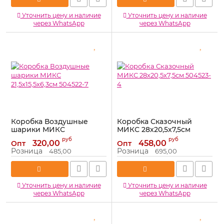
Уточнить цену и наличие
Уточнить цену и наличие
через WhatsApp
через WhatsApp
Коробка Воздушные
Коробка Сказочный
шарики МИКС
МИКС 28х20,5х7,5см
21,5х15,5х6,3см 504522-7
504523-4
руб
руб
320,00
458,00
Опт
Опт
Артикул:
504522-7
Артикул:
504523-4
Розница
Розница
485,00
695,00
Уточнить цену и наличие
Уточнить цену и наличие
через WhatsApp
через WhatsApp