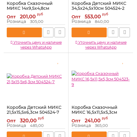
Коробка Сказочный
Коробка Детский МИКС
МИКС 14х9,5х4,8см
34,5х24,5х10см 504524-2
504523-10
Артикул:
504524-2
руб
руб
201,00
553,00
Опт
Опт
Артикул:
504523-10
Розница
Розница
305,00
840,00
Уточнить цену и наличие
Уточнить цену и наличие
через WhatsApp
через WhatsApp
Коробка Детский МИКС
Коробка Сказочный
21,5х15,5х6,3см 504524-7
МИКС 16,5х11,5х5,3см
504523-9
Артикул:
504524-7
руб
руб
320,00
241,00
Опт
Опт
Артикул:
504523-9
Розница
Розница
485,00
365,00