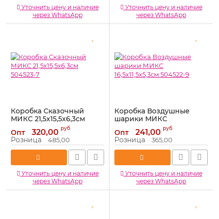
Уточнить цену и наличие
Уточнить цену и наличие
через WhatsApp
через WhatsApp
Коробка Сказочный
Коробка Воздушные
МИКС 21,5х15,5х6,3см
шарики МИКС
504523-7
16,5х11,5х5,3см 504522-9
руб
руб
320,00
241,00
Опт
Опт
Артикул:
504523-7
Артикул:
504522-9
Розница
Розница
485,00
365,00
Уточнить цену и наличие
Уточнить цену и наличие
через WhatsApp
через WhatsApp