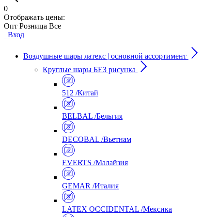
0
Отображать цены:
Опт
Розница
Все
Вход
Воздушные шары латекс | основной ассортимент
Круглые шары БЕЗ рисунка
512 /Китай
BELBAL /Бельгия
DECOBAL /Вьетнам
EVERTS /Малайзия
GEMAR /Италия
LATEX OCCIDENTAL /Мексика