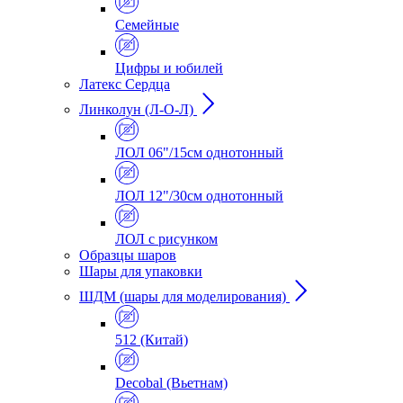
Семейные
Цифры и юбилей
Латекс Сердца
Линколун (Л-О-Л)
ЛОЛ 06"/15см однотонный
ЛОЛ 12"/30см однотонный
ЛОЛ с рисунком
Образцы шаров
Шары для упаковки
ШДМ (шары для моделирования)
512 (Китай)
Decobal (Вьетнам)