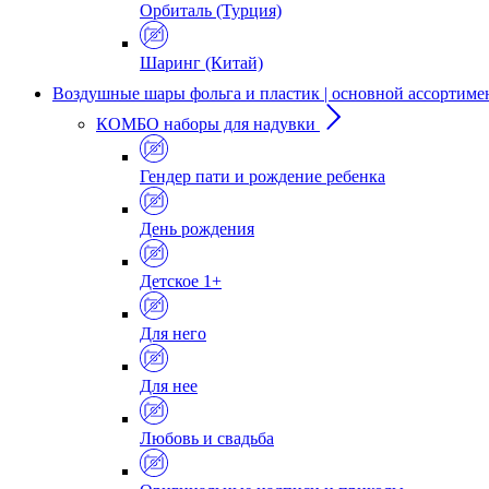
Орбиталь (Турция)
Шаринг (Китай)
Воздушные шары фольга и пластик | основной ассортиме
КОМБО наборы для надувки
Гендер пати и рождение ребенка
День рождения
Детское 1+
Для него
Для нее
Любовь и свадьба