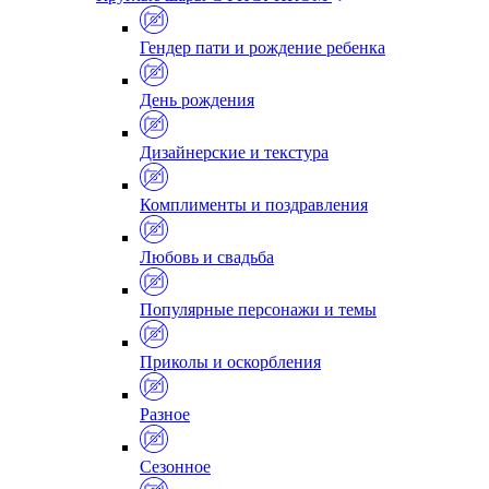
Гендер пати и рождение ребенка
День рождения
Дизайнерские и текстура
Комплименты и поздравления
Любовь и свадьба
Популярные персонажи и темы
Приколы и оскорбления
Разное
Сезонное