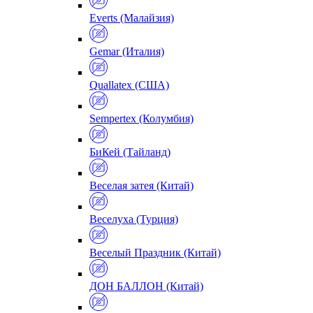
Everts (Малайзия)
Gemar (Италия)
Quallatex (США)
Sempertex (Колумбия)
БиКей (Тайланд)
Веселая затея (Китай)
Веселуха (Турция)
Веселый Праздник (Китай)
ДОН БАЛЛОН (Китай)