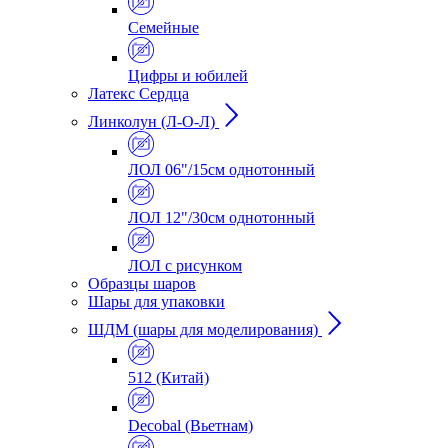
Семейные
Цифры и юбилей
Латекс Сердца
Линколун (Л-О-Л)
ЛОЛ 06"/15см однотонный
ЛОЛ 12"/30см однотонный
ЛОЛ с рисунком
Образцы шаров
Шары для упаковки
ШДМ (шары для моделирования)
512 (Китай)
Decobal (Вьетнам)