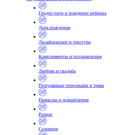
Гендер пати и рождение ребенка
День рождения
Дизайнерские и текстура
Комплименты и поздравления
Любовь и свадьба
Популярные персонажи и темы
Приколы и оскорбления
Разное
Сезонное