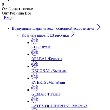
0
Отображать цены:
Опт
Розница
Все
Вход
Воздушные шары латекс | основной ассортимент
Круглые шары БЕЗ рисунка
512 /Китай
BELBAL /Бельгия
DECOBAL /Вьетнам
EVERTS /Малайзия
GEMAR /Италия
LATEX OCCIDENTAL /Мексика