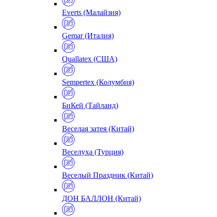
Everts (Малайзия)
Gemar (Италия)
Quallatex (США)
Sempertex (Колумбия)
БиКей (Тайланд)
Веселая затея (Китай)
Веселуха (Турция)
Веселый Праздник (Китай)
ДОН БАЛЛОН (Китай)