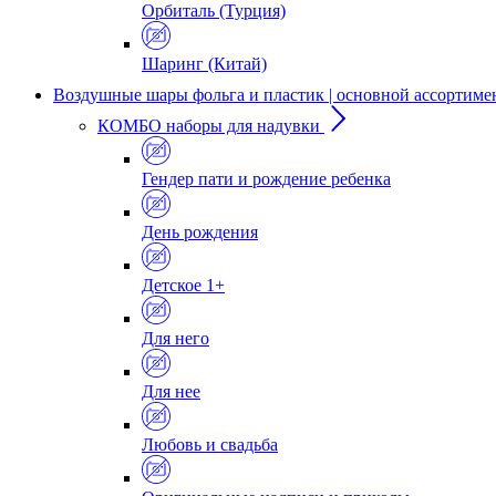
Орбиталь (Турция)
Шаринг (Китай)
Воздушные шары фольга и пластик | основной ассортиме
КОМБО наборы для надувки
Гендер пати и рождение ребенка
День рождения
Детское 1+
Для него
Для нее
Любовь и свадьба