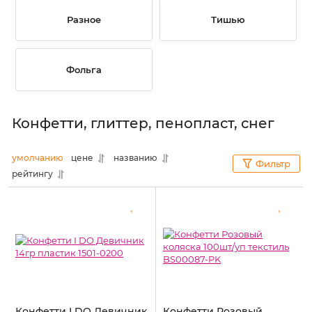
Разное
Тишью
Фольга
Конфетти, глиттер, пенопласт, снег
умолчанию
цене
названию
Фильтр
рейтингу
Конфетти I DO Девичник
Конфетти Розовый