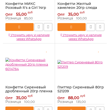
Конфетти МИКС
Конфетти Желтый
Розовый It's a Girl 14гр
хамелеон 20гр слюда
пластик BS00116-PK
6014763
руб
руб
55,00
35,00
Опт
Опт
Артикул:
BS00116-PK
Артикул:
6014763
Розница
Розница
85,00
100,00
Уточнить цену и наличие
Уточнить цену и наличие
через WhatsApp
через WhatsApp
Конфетти Сиреневый
Глиттер Сиреневый 80гр
дробленный 20гр пленка
521209
6014764
Артикул:
521209
руб
руб
35,00
88,00
Опт
Опт
Артикул:
6014764
Розница
Розница
100,00
135,00