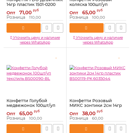
14гр пластик 1501-0200
коляска 100шт/уп
текстиль BS00087-PK
Артикул:
1501-0200
руб
руб
71,00
65,00
Опт
Опт
Артикул:
BS00087-PK
Розница
Розница
110,00
100,00
Уточнить цену и наличие
Уточнить цену и наличие
через WhatsApp
через WhatsApp
Конфетти Голубой
Конфетти Розовый
медвежонок 100шт/уп
МИКС зонтики 2см 14гр
текстиль BS00090-BL
пластик BS00119-PK
руб
руб
65,00
38,00
Опт
Опт
6035044
Артикул:
BS00090-BL
Розница
Розница
100,00
60,00
Артикул:
6035044