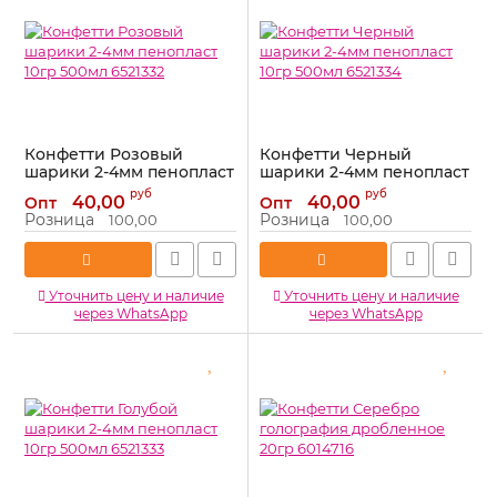
Конфетти Розовый
Конфетти Черный
шарики 2-4мм пенопласт
шарики 2-4мм пенопласт
10гр 500мл 6521332
10гр 500мл 6521334
руб
руб
40,00
40,00
Опт
Опт
Артикул:
6521332
Артикул:
6521334
Розница
Розница
100,00
100,00
Уточнить цену и наличие
Уточнить цену и наличие
через WhatsApp
через WhatsApp