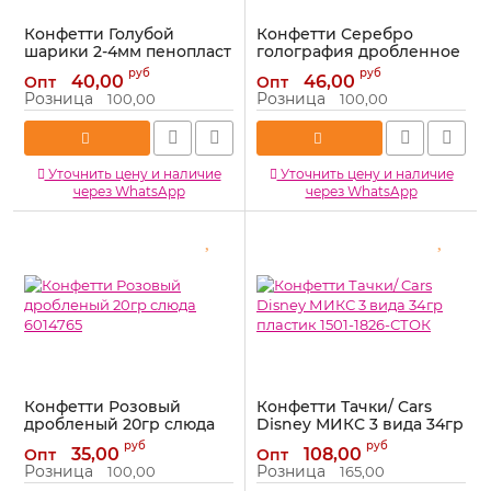
Конфетти Голубой
Конфетти Серебро
шарики 2-4мм пенопласт
голография дробленное
10гр 500мл 6521333
20гр 6014716
руб
руб
40,00
46,00
Опт
Опт
Артикул:
6521333
Артикул:
6014716
Розница
Розница
100,00
100,00
Уточнить цену и наличие
Уточнить цену и наличие
через WhatsApp
через WhatsApp
Конфетти Розовый
Конфетти Тачки/ Cars
дробленый 20гр слюда
Disney МИКС 3 вида 34гр
6014765
пластик 1501-1826-СТОК
руб
руб
35,00
108,00
Опт
Опт
Артикул:
6014765
Артикул:
1501-1826-СТОК
Розница
Розница
100,00
165,00