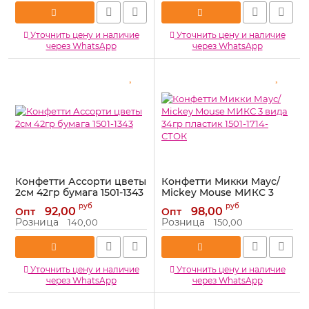
Уточнить цену и наличие
Уточнить цену и наличие
через WhatsApp
через WhatsApp
Конфетти Ассорти цветы
Конфетти Микки Маус/
2см 42гр бумага 1501-1343
Mickey Mouse МИКС 3
вида 34гр пластик 1501-
Артикул:
1501-1343
руб
руб
92,00
98,00
Опт
Опт
1714-СТОК
Розница
Розница
140,00
150,00
Артикул:
1501-1714-СТОК
Уточнить цену и наличие
Уточнить цену и наличие
через WhatsApp
через WhatsApp