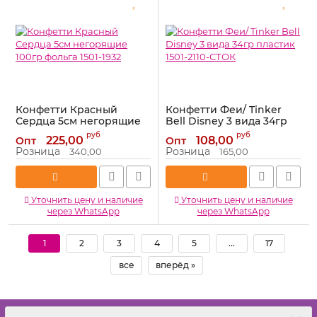
Конфетти Красный
Конфетти Феи/ Tinker
Сердца 5см негорящие
Bell Disney 3 вида 34гр
100гр фольга 1501-1932
пластик 1501-2110-СТОК
руб
руб
225,00
108,00
Опт
Опт
Артикул:
1501-1932
Артикул:
1501-2110-СТОК
Розница
Розница
340,00
165,00
Уточнить цену и наличие
Уточнить цену и наличие
через WhatsApp
через WhatsApp
1
2
3
4
5
...
17
все
вперёд »