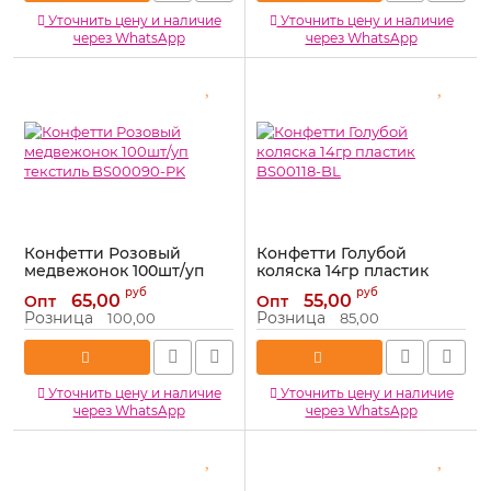
Уточнить цену и наличие
Уточнить цену и наличие
через WhatsApp
через WhatsApp
Конфетти Розовый
Конфетти Голубой
медвежонок 100шт/уп
коляска 14гр пластик
текстиль BS00090-PK
BS00118-BL
руб
руб
65,00
55,00
Опт
Опт
Артикул:
BS00090-PK
Артикул:
BS00118-BL
Розница
Розница
100,00
85,00
Уточнить цену и наличие
Уточнить цену и наличие
через WhatsApp
через WhatsApp