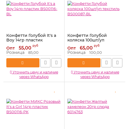
Конфетти Голубой It's a
Конфетти Голубой
Boy 14гр пластик
коляска 100шт/уп
BS00116-BL
текстиль BS00087-BL
руб
руб
55,00
65,00
Опт
Опт
Артикул:
BS00116-BL
Артикул:
BS00087-BL
Розница
Розница
85,00
100,00
Уточнить цену и наличие
Уточнить цену и наличие
через WhatsApp
через WhatsApp