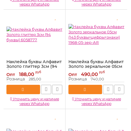
через WhatsApp
через WhatsApp
Наклейка буквы Алфавит
Наклейка буквы Алфавит
Золото глиттер 3см (94
Золото зеркальное 05см
буквы) 6058777
(143
руб
руб
188,00
490,00
Опт
Опт
буквы+цифры+знаки)
Артикул:
6058777
Розница
Розница
285,00
740,00
1968-05-зер-АЯ
Артикул:
1968-05-зер-АЯ
Уточнить цену и наличие
Уточнить цену и наличие
через WhatsApp
через WhatsApp