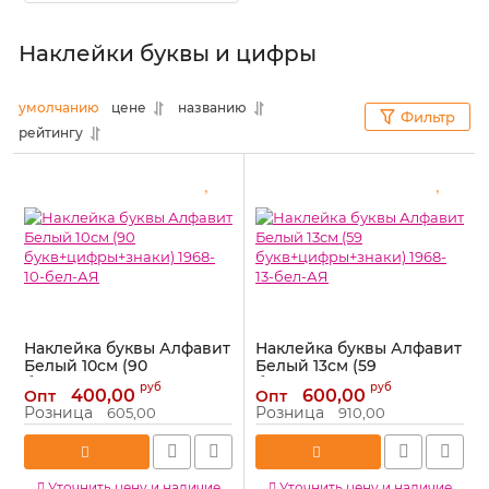
Наклейки буквы и цифры
умолчанию
цене
названию
Фильтр
рейтингу
Наклейка буквы Алфавит
Наклейка буквы Алфавит
Белый 10см (90
Белый 13см (59
букв+цифры+знаки)
букв+цифры+знаки)
руб
руб
400,00
600,00
Опт
Опт
1968-10-бел-АЯ
1968-13-бел-АЯ
Розница
Розница
605,00
910,00
Артикул:
1968-10-бел-АЯ
Артикул:
1968-13-бел-АЯ
Уточнить цену и наличие
Уточнить цену и наличие