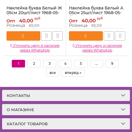
Наклейка буква Белый Ж
Наклейка буква Белый А
05см 20шт/лист 1968-05-
05см 25шт/лист 1968-05-
бел-Ж
бел-А
руб
руб
40,00
40,00
Опт
Опт
Артикул:
1968-05-бел-Ж
Артикул:
1968-05-бел-А
Розница
Розница
65,00
65,00
Уточнить цену и наличие
Уточнить цену и наличие
через WhatsApp
через WhatsApp
1
2
3
4
5
...
9
все
вперёд »
КОНТАКТЫ
О МАГАЗИНЕ
КАТАЛОГ ТОВАРОВ