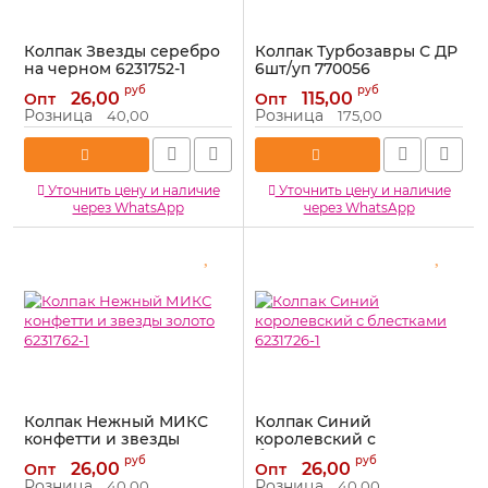
Колпак Звезды серебро
Колпак Турбозавры С ДР
на черном 6231752-1
6шт/уп 770056
Артикул:
6231752-1
Артикул:
770056
руб
руб
26,00
115,00
Опт
Опт
Розница
Розница
40,00
175,00
Уточнить цену и наличие
Уточнить цену и наличие
через WhatsApp
через WhatsApp
Колпак Нежный МИКС
Колпак Синий
конфетти и звезды
королевский с
золото 6231762-1
блестками 6231726-1
руб
руб
26,00
26,00
Опт
Опт
Артикул:
6231762-1
Артикул:
6231726-1
Розница
Розница
40,00
40,00