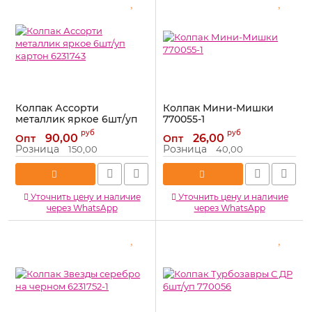
Колпак Ассорти
Колпак Мини-Мишки
металлик яркое 6шт/уп
770055-1
картон 6231743
Артикул:
770055-1
руб
руб
90,00
26,00
Опт
Опт
Артикул:
6231743
Розница
Розница
150,00
40,00
Уточнить цену и наличие
Уточнить цену и наличие
через WhatsApp
через WhatsApp