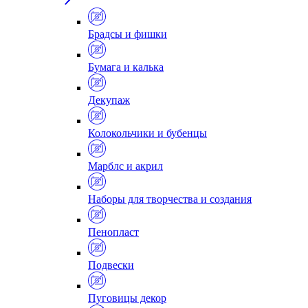
Брадсы и фишки
Бумага и калька
Декупаж
Колокольчики и бубенцы
Марблс и акрил
Наборы для творчества и создания
Пенопласт
Подвески
Пуговицы декор