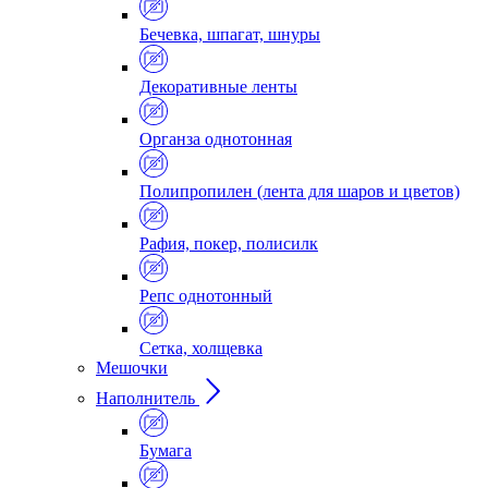
Бечевка, шпагат, шнуры
Декоративные ленты
Органза однотонная
Полипропилен (лента для шаров и цветов)
Рафия, покер, полисилк
Репс однотонный
Сетка, холщевка
Мешочки
Наполнитель
Бумага