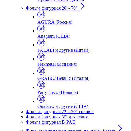
Фольга фигурная 20"- 70"
AGURA (Россия)
Anagram (США)
FALALI и другие (Китай)
Flexmetal (Испания)
GRABO/ Betallic (Италия)
Party Deco (Польша)
Qualatex и другие (США)
Фольга фигурная 22"- 70" головы
Фольга фигурная 3D для гелия
Фольга фигурная B-PAD
Фольгированные гирлянды, надписи, буквы