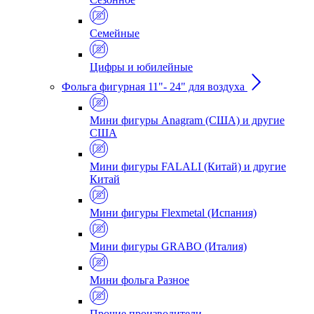
Семейные
Цифры и юбилейные
Фольга фигурная 11"- 24" для воздуха
Мини фигуры Anagram (США) и другие
США
Мини фигуры FALALI (Китай) и другие
Китай
Мини фигуры Flexmetal (Испания)
Мини фигуры GRABO (Италия)
Мини фольга Разное
Прочие производители