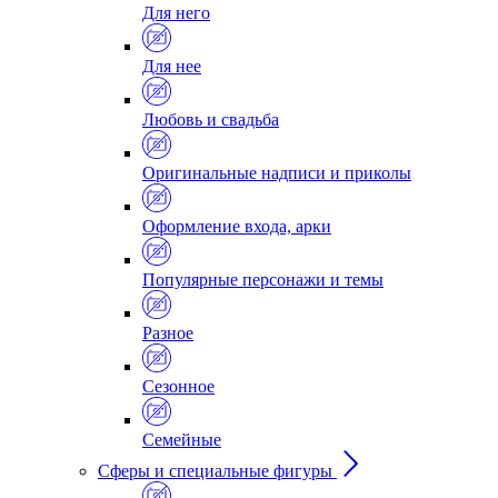
Для него
Для нее
Любовь и свадьба
Оригинальные надписи и приколы
Оформление входа, арки
Популярные персонажи и темы
Разное
Сезонное
Семейные
Сферы и специальные фигуры