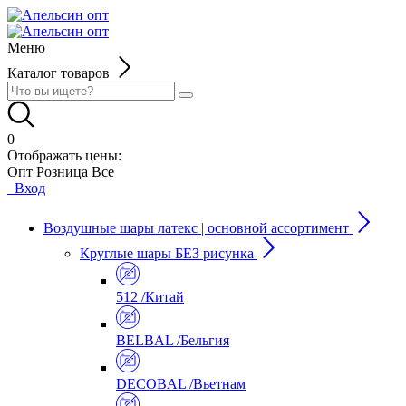
Меню
Каталог товаров
0
Отображать цены:
Опт
Розница
Все
Вход
Воздушные шары латекс | основной ассортимент
Круглые шары БЕЗ рисунка
512 /Китай
BELBAL /Бельгия
DECOBAL /Вьетнам