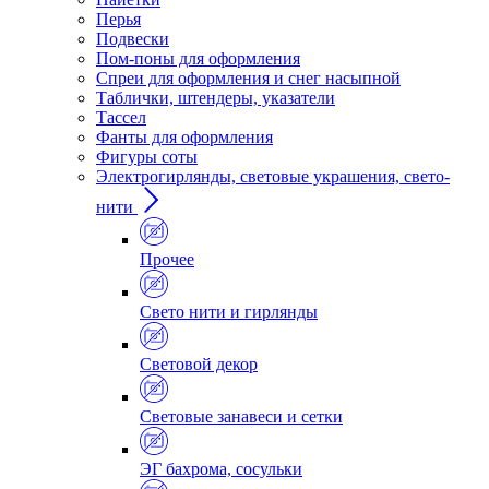
Перья
Подвески
Пом-поны для оформления
Спреи для оформления и снег насыпной
Таблички, штендеры, указатели
Тассел
Фанты для оформления
Фигуры соты
Электрогирлянды, световые украшения, свето-
нити
Прочее
Свето нити и гирлянды
Световой декор
Световые занавеси и сетки
ЭГ бахрома, сосульки