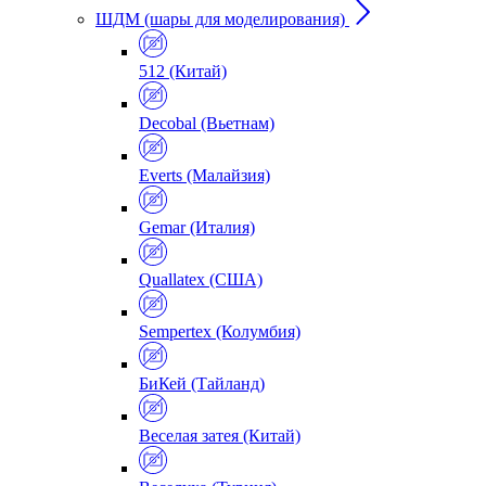
ШДМ (шары для моделирования)
512 (Китай)
Decobal (Вьетнам)
Everts (Малайзия)
Gemar (Италия)
Quallatex (США)
Sempertex (Колумбия)
БиКей (Тайланд)
Веселая затея (Китай)