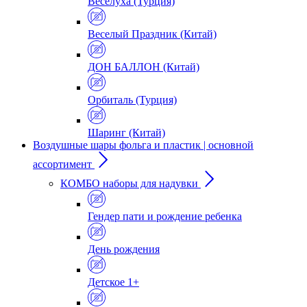
Веселуха (Турция)
Веселый Праздник (Китай)
ДОН БАЛЛОН (Китай)
Орбиталь (Турция)
Шаринг (Китай)
Воздушные шары фольга и пластик | основной
ассортимент
КОМБО наборы для надувки
Гендер пати и рождение ребенка
День рождения
Детское 1+