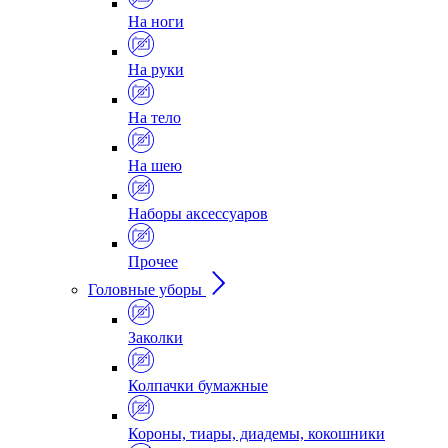
На ноги
На руки
На тело
На шею
Наборы аксессуаров
Прочее
Головные уборы
Заколки
Колпачки бумажные
Короны, тиары, диадемы, кокошники