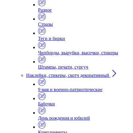
Разное
Стразы
Теги и бирки
Чипборды, вырубки, высечки, стикеры
Штампы, печати, сургуч
Наклейки, стикеры, скотч декоративный
9 мая и военно-патриотические
Бабочки
День рождения и юбилей
Комплименты