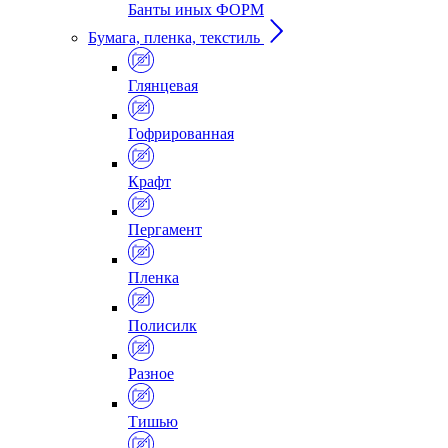
Банты иных ФОРМ
Бумага, пленка, текстиль
Глянцевая
Гофрированная
Крафт
Пергамент
Пленка
Полисилк
Разное
Тишью