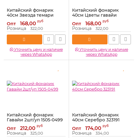
Китайский фонарик
Китайский фонарик
40см Звезда темари
40см Цветы гавайи
1021981
1021977
руб
руб
168,00
168,00
Опт
Опт
Артикул:
1021981
Артикул:
1021977
Розница
Розница
322,00
322,00
Уточнить цену и наличие
Уточнить цену и наличие
через WhatsApp
через WhatsApp
Китайский фонарик
Китайский фонарик
Гавайи 2шт/уп 1505-0499
40см Серебро 323191
Артикул:
1505-0499
Артикул:
323191
руб
руб
212,00
174,00
Опт
Опт
Розница
Розница
325,00
334,00