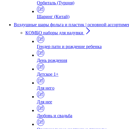
Орбиталь (Турция)
Шаринг (Китай)
Воздушные шары фольга и пластик | основной ассортиме
КОМБО наборы для надувки
Гендер пати и рождение ребенка
День рождения
Детское 1+
Для него
Для нее
Любовь и свадьба