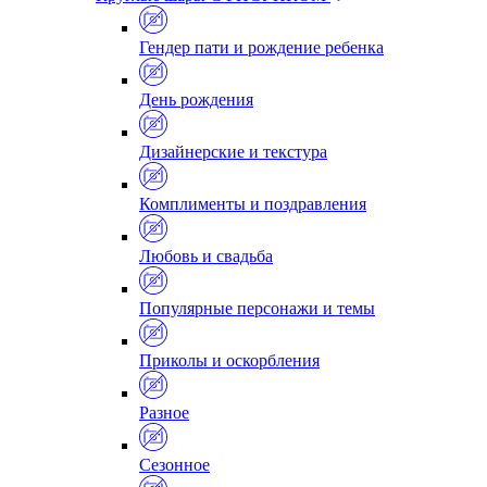
Гендер пати и рождение ребенка
День рождения
Дизайнерские и текстура
Комплименты и поздравления
Любовь и свадьба
Популярные персонажи и темы
Приколы и оскорбления
Разное
Сезонное