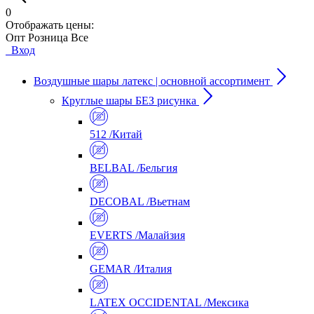
0
Отображать цены:
Опт
Розница
Все
Вход
Воздушные шары латекс | основной ассортимент
Круглые шары БЕЗ рисунка
512 /Китай
BELBAL /Бельгия
DECOBAL /Вьетнам
EVERTS /Малайзия
GEMAR /Италия
LATEX OCCIDENTAL /Мексика