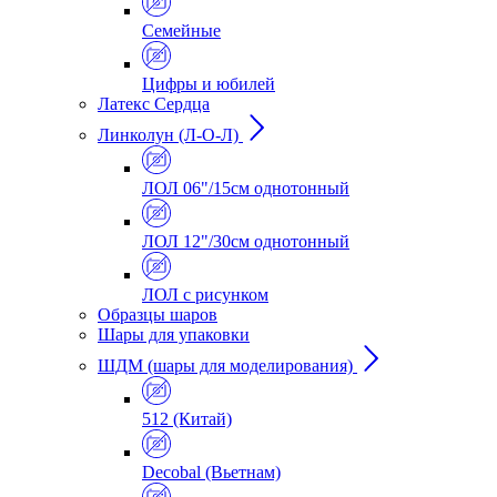
Семейные
Цифры и юбилей
Латекс Сердца
Линколун (Л-О-Л)
ЛОЛ 06"/15см однотонный
ЛОЛ 12"/30см однотонный
ЛОЛ с рисунком
Образцы шаров
Шары для упаковки
ШДМ (шары для моделирования)
512 (Китай)
Decobal (Вьетнам)