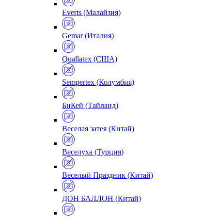
Everts (Малайзия)
Gemar (Италия)
Quallatex (США)
Sempertex (Колумбия)
БиКей (Тайланд)
Веселая затея (Китай)
Веселуха (Турция)
Веселый Праздник (Китай)
ДОН БАЛЛОН (Китай)