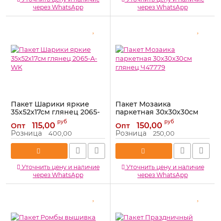
через WhatsApp
через WhatsApp
Пакет Шарики яркие
Пакет Мозаика
35х52х17см глянец 2065-
паркетная 30х30х30см
A-WK
глянец Ч47779
руб
руб
115,00
150,00
Опт
Опт
Артикул:
2065-A-WK
Артикул:
Ч47779
Розница
Розница
400,00
250,00
Уточнить цену и наличие
Уточнить цену и наличие
через WhatsApp
через WhatsApp