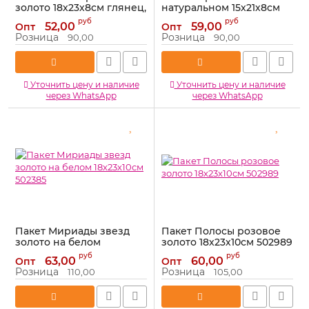
золото 18х23х8см глянец,
натуральном 15х21х8см
тиснение 502953
крафт 9918407
руб
руб
52,00
59,00
Опт
Опт
Артикул:
502953
Артикул:
9918407
Розница
Розница
90,00
90,00
Уточнить цену и наличие
Уточнить цену и наличие
через WhatsApp
через WhatsApp
Пакет Мириады звезд
Пакет Полосы розовое
золото на белом
золото 18х23х10см 502989
18х23х10см 502385
Артикул:
502989
руб
руб
63,00
60,00
Опт
Опт
Артикул:
502385
Розница
Розница
110,00
105,00