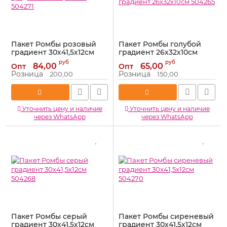
Пакет Ромбы розовый
Пакет Ромбы голубой
градиент 30х41,5х12см
градиент 26х32х10см
504271
504265
руб
руб
84,00
65,00
Опт
Опт
Артикул:
504271
Артикул:
504265
Розница
Розница
200,00
150,00
Уточнить цену и наличие
Уточнить цену и наличие
через WhatsApp
через WhatsApp
Пакет Ромбы серый
Пакет Ромбы сиреневый
градиент 30х41,5х12см
градиент 30х41,5х12см