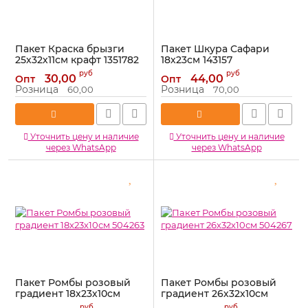
Пакет Краска брызги
Пакет Шкура Сафари
25х32х11см крафт 1351782
18х23см 143157
Артикул:
1351782
Артикул:
143157
руб
руб
30,00
44,00
Опт
Опт
Розница
Розница
60,00
70,00
Уточнить цену и наличие
Уточнить цену и наличие
через WhatsApp
через WhatsApp
Пакет Ромбы розовый
Пакет Ромбы розовый
градиент 18х23х10см
градиент 26х32х10см
504263
504267
руб
руб