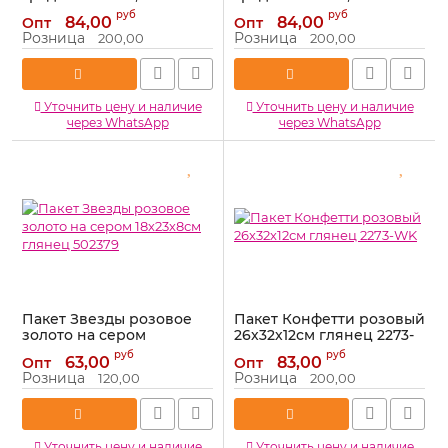
504268
504270
руб
руб
84,00
84,00
Опт
Опт
Артикул:
504268
Артикул:
504270
Розница
Розница
200,00
200,00
Уточнить цену и наличие
Уточнить цену и наличие
через WhatsApp
через WhatsApp
Пакет Звезды розовое
Пакет Конфетти розовый
золото на сером
26х32х12см глянец 2273-
18х23х8см глянец 502379
WK
руб
руб
63,00
83,00
Опт
Опт
Артикул:
502379
Артикул:
2273-WK
Розница
Розница
120,00
200,00
Уточнить цену и наличие
Уточнить цену и наличие