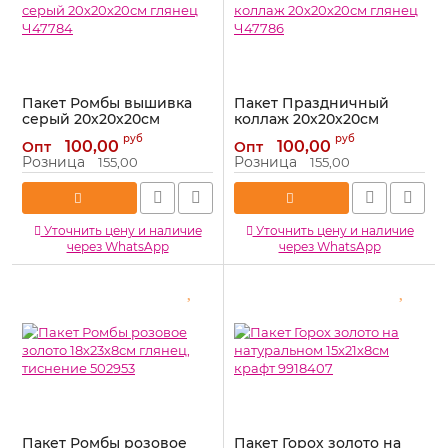
Пакет Ромбы вышивка
Пакет Праздничный
серый 20х20х20см
коллаж 20х20х20см
глянец Ч47784
глянец Ч47786
руб
руб
100,00
100,00
Опт
Опт
Артикул:
Ч47784
Артикул:
Ч47786
Розница
Розница
155,00
155,00
Уточнить цену и наличие
Уточнить цену и наличие
через WhatsApp
через WhatsApp
Пакет Ромбы розовое
Пакет Горох золото на