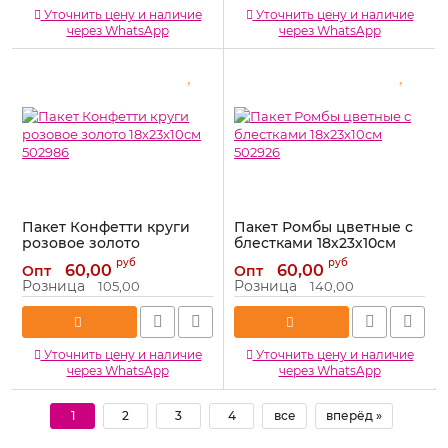
Уточнить цену и наличие
Уточнить цену и наличие
через WhatsApp
через WhatsApp
Пакет Конфетти круги
Пакет Ромбы цветные с
розовое золото
блестками 18х23х10см
18х23х10см 502986
502926
руб
руб
60,00
60,00
Опт
Опт
Артикул:
502986
Артикул:
502926
Розница
Розница
105,00
140,00
Уточнить цену и наличие
Уточнить цену и наличие
через WhatsApp
через WhatsApp
1
2
3
4
все
вперёд »