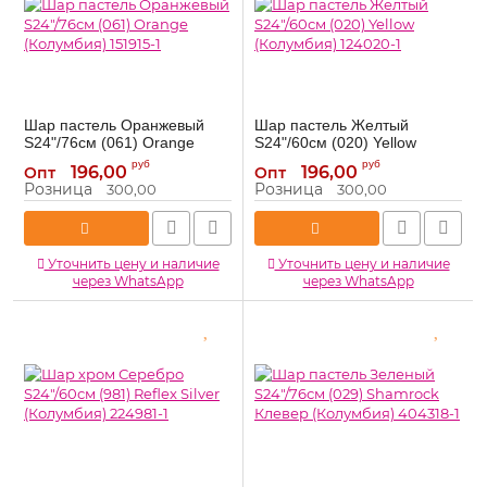
Шар пастель Оранжевый
Шар пастель Желтый
S24"/76см (061) Orange
S24"/60см (020) Yellow
(Колумбия) 151915-1
(Колумбия) 124020-1
руб
руб
196,00
196,00
Опт
Опт
151915-1
124020-1
Артикул:
Артикул:
Розница
Розница
300,00
300,00
Уточнить цену и наличие
Уточнить цену и наличие
через WhatsApp
через WhatsApp