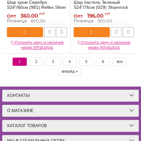
Шар хром Серебро
Шар пастель Зеленый
S24"/60см (981) Reflex Silver
S24"/76см (029) Shamrock
(Колумбия) 224981-1
Клевер (Колумбия) 404318-1
руб
руб
360,00
196,00
Опт
Опт
224981-1
404318-1
Артикул:
Артикул:
Розница
Розница
600,00
300,00
Уточнить цену и наличие
Уточнить цену и наличие
через WhatsApp
через WhatsApp
1
2
3
4
5
6
все
вперёд »
КОНТАКТЫ
О МАГАЗИНЕ
КАТАЛОГ ТОВАРОВ
МЫ В СОЦИАЛЬНЫХ СЕТЯХ: