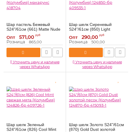
Шар пастель Бежевый
Шар шелк Сиреневый
S24"/61см (661) Matte Nude
S24"/61см (850) Light
телесный 3шт/уп (Колумбия)
Amethyst светлый аметист
руб
руб
571,00
290,00
Опт
Опт
макарунс 418704
(Колумбия) 124850-бр
Розница
Розница
865,00
500,00
409535-1
418704
Артикул:
409535-1
Артикул:
Уточнить цену и наличие
Уточнить цену и наличие
через WhatsApp
через WhatsApp
Шар шелк Зеленый
Шар шелк Золото S24"/61см
S24"/61см (826) Cool Mint
(870) Gold Dust золотой