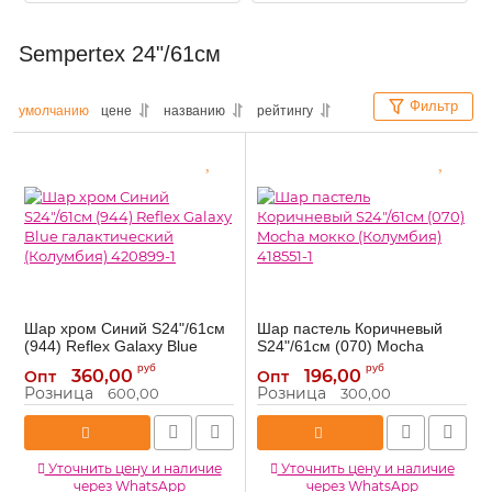
Sempertex 24"/61см
Фильтр
умолчанию
цене
названию
рейтингу
Шар хром Синий S24"/61см
Шар пастель Коричневый
(944) Reflex Galaxy Blue
S24"/61см (070) Mocha
галактический (Колумбия)
мокко (Колумбия) 418551-1
руб
руб
360,00
196,00
Опт
Опт
420899-1
418551-1
Артикул:
Розница
Розница
600,00
300,00
420899-1
Артикул:
Уточнить цену и наличие
Уточнить цену и наличие
через WhatsApp
через WhatsApp