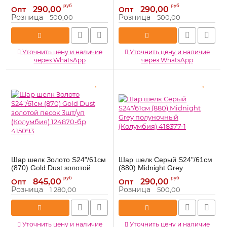
свежая мята (Колумбия)
песок (Колумбия) 124870-бр
руб
руб
290,00
290,00
Опт
Опт
124826-бр 409726-1
415093-1
Розница
Розница
500,00
500,00
409726-1
415093-1
Артикул:
Артикул:
Уточнить цену и наличие
Уточнить цену и наличие
через WhatsApp
через WhatsApp
Шар шелк Золото S24"/61см
Шар шелк Серый S24"/61см
(870) Gold Dust золотой
(880) Midnight Grey
песок 3шт/уп (Колумбия)
полуночный (Колумбия)
руб
руб
845,00
290,00
Опт
Опт
124870-бр 415093
418377-1
Розница
Розница
1 280,00
500,00
415093
418377-1
Артикул:
Артикул:
Уточнить цену и наличие
Уточнить цену и наличие