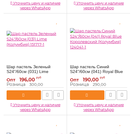
Уточнить цену и наличие
Уточнить цену и наличие
через WhatsApp
через WhatsApp
Шар пастель Зеленый
Шар пастель Синий
S24"/60см (031) Lime
S24"/60см (041) Royal Blue
(Колумбия) 151717-1
Королевский (Колумбия)
руб
руб
196,00
190,00
Опт
Опт
124041-1
151717-1
Артикул:
Розница
Розница
300,00
290,00
124041-1
Артикул:
Уточнить цену и наличие
Уточнить цену и наличие
через WhatsApp
через WhatsApp