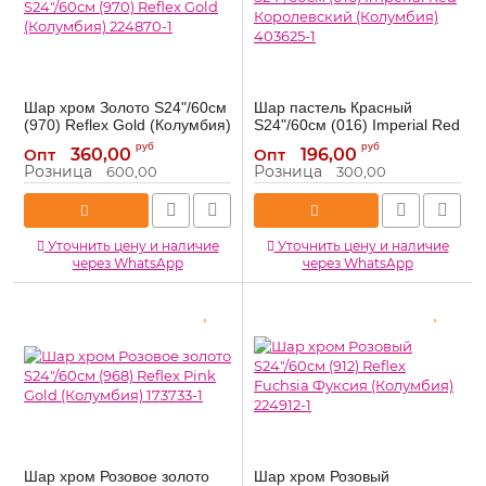
Шар хром Золото S24"/60см
Шар пастель Красный
(970) Reflex Gold (Колумбия)
S24"/60см (016) Imperial Red
224870-1
Королевский (Колумбия)
руб
руб
360,00
196,00
Опт
Опт
403625-1
224970-1
Артикул:
Розница
Розница
600,00
300,00
403625-1
Артикул:
Уточнить цену и наличие
Уточнить цену и наличие
через WhatsApp
через WhatsApp
Шар хром Розовое золото
Шар хром Розовый