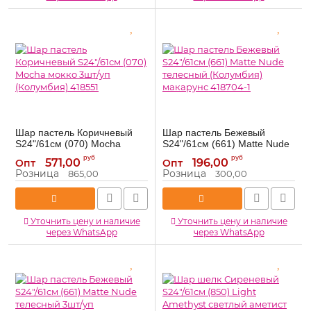
Шар пастель Коричневый
Шар пастель Бежевый
S24"/61см (070) Mocha
S24"/61см (661) Matte Nude
мокко 3шт/уп (Колумбия)
телесный (Колумбия)
руб
руб
571,00
196,00
Опт
Опт
418551
макарунс 418704-1
Розница
Розница
865,00
300,00
418551
418704-1
Артикул:
Артикул:
Уточнить цену и наличие
Уточнить цену и наличие
через WhatsApp
через WhatsApp