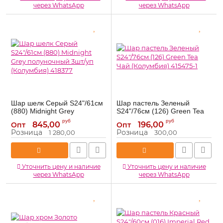
через WhatsApp
через WhatsApp
Шар шелк Серый S24"/61см
Шар пастель Зеленый
(880) Midnight Grey
S24"/76см (126) Green Tea
полуночный 3шт/уп
Чай (Колумбия) 415475-1
руб
руб
845,00
196,00
Опт
Опт
(Колумбия) 418377
415475-1
Артикул:
Розница
Розница
1 280,00
300,00
418377
Артикул:
Уточнить цену и наличие
Уточнить цену и наличие
через WhatsApp
через WhatsApp