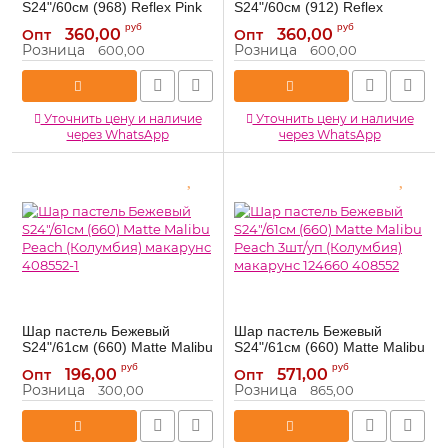
S24"/60см (968) Reflex Pink
S24"/60см (912) Reflex
Gold (Колумбия) 173733-1
Fuchsia Фуксия (Колумбия)
руб
руб
360,00
360,00
Опт
Опт
224912-1
173733-1
Артикул:
Розница
Розница
600,00
600,00
224912-1
Артикул:
Уточнить цену и наличие
Уточнить цену и наличие
через WhatsApp
через WhatsApp
Шар пастель Бежевый
Шар пастель Бежевый
S24"/61см (660) Matte Malibu
S24"/61см (660) Matte Malibu
Peach (Колумбия) макарунс
Peach 3шт/уп (Колумбия)
руб
руб
196,00
571,00
Опт
Опт
408552-1
макарунс 124660 408552
Розница
Розница
300,00
865,00
408552-1
408552
Артикул:
Артикул: