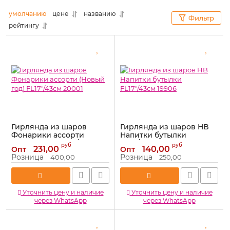
умолчанию
цене
названию
Фильтр
рейтингу
Гирлянда из шаров
Гирлянда из шаров HB
Фонарики ассорти
Напитки бутылки
(Новый год) FL17"/43см
FL17"/43см 19906
руб
руб
231,00
140,00
Опт
Опт
20001
Артикул:
19906
Розница
Розница
400,00
250,00
Артикул:
20001
Уточнить цену и наличие
Уточнить цену и наличие
через WhatsApp
через WhatsApp