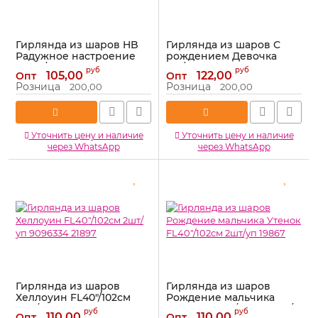
Гирлянда из шаров HB
Гирлянда из шаров С
Радужное настроение
рождением Девочка
FL40"/102см 7560525
40"/102см 7570418
руб
руб
105,00
122,00
Опт
Опт
Артикул:
7560525
Артикул:
7570418
Розница
Розница
200,00
200,00
Уточнить цену и наличие
Уточнить цену и наличие
через WhatsApp
через WhatsApp
Гирлянда из шаров
Гирлянда из шаров
Хеллоуин FL40"/102см
Рождение мальчика
2шт/уп 9096334 21897
Утенок FL40"/102см 2шт/
руб
руб
110,00
110,00
Опт
Опт