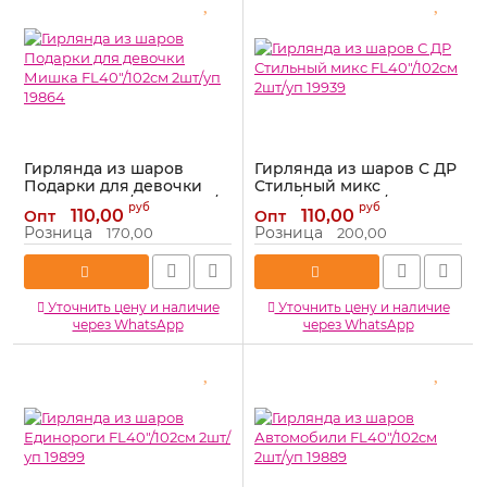
Гирлянда из шаров
Гирлянда из шаров С ДР
Подарки для девочки
Стильный микс
Мишка FL40"/102см 2шт/
FL40"/102см 2шт/уп 19939
руб
руб
110,00
110,00
Опт
Опт
уп 19864
Артикул:
19939
Розница
Розница
170,00
200,00
Артикул:
19864
Уточнить цену и наличие
Уточнить цену и наличие
через WhatsApp
через WhatsApp