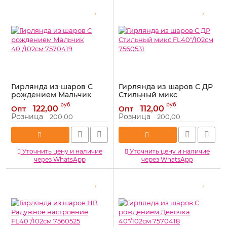
Гирлянда из шаров С
Гирлянда из шаров С ДР
рождением Мальчик
Стильный микс
40"/102см 7570419
FL40"/102см 7560531
руб
руб
122,00
112,00
Опт
Опт
Артикул:
7570419
Артикул:
7560531
Розница
Розница
200,00
200,00
Уточнить цену и наличие
Уточнить цену и наличие
через WhatsApp
через WhatsApp