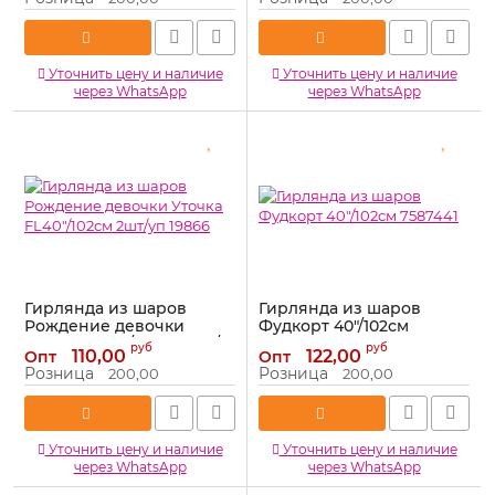
Уточнить цену и наличие
Уточнить цену и наличие
через WhatsApp
через WhatsApp
Гирлянда из шаров
Гирлянда из шаров
Рождение девочки
Фудкорт 40"/102см
Уточка FL40"/102см 2шт/
7587441
руб
руб
110,00
122,00
Опт
Опт
уп 19866
Артикул:
7587441
Розница
Розница
200,00
200,00
Артикул:
19866
Уточнить цену и наличие
Уточнить цену и наличие
через WhatsApp
через WhatsApp