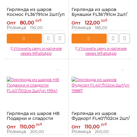
Гирлянда из шаров
Гирлянда из шаров
Космос FL36"/91см 2шт/уп
Букашки FL36"/91см 2шт/
19934
уп 19933
руб
руб
80,00
122,00
Опт
Опт
Артикул:
19934
Артикул:
19933
Розница
Розница
150,00
185,00
Уточнить цену и наличие
Уточнить цену и наличие
через WhatsApp
через WhatsApp
Гирлянда из шаров HB
Гирлянда из шаров
Подарки и сладости
Фудкорт FL40"/102см 2шт/
FL40"/102см 2шт/уп 19941
уп 19887
руб
руб
110,00
110,00
Опт
Опт
Артикул:
19941
Артикул:
19887
Розница
Розница
200,00
200,00