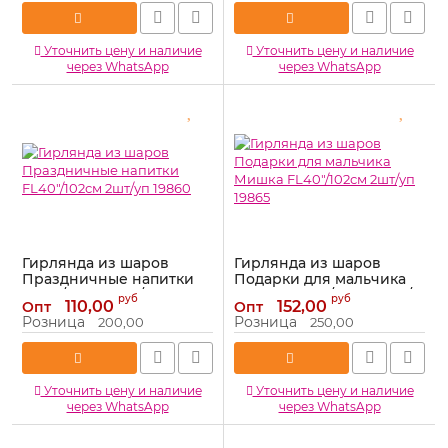
Уточнить цену и наличие
Уточнить цену и наличие
через WhatsApp
через WhatsApp
Гирлянда из шаров
Гирлянда из шаров
Праздничные напитки
Подарки для мальчика
FL40"/102см 2шт/уп 19860
Мишка FL40"/102см 2шт/
руб
руб
110,00
152,00
Опт
Опт
уп 19865
Артикул:
19860
Розница
Розница
200,00
250,00
Артикул:
19865
Уточнить цену и наличие
Уточнить цену и наличие
через WhatsApp
через WhatsApp