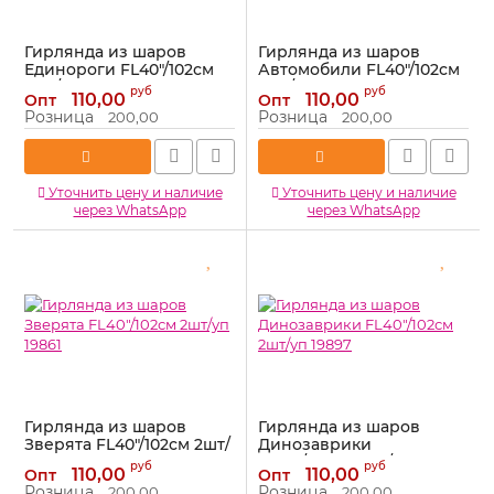
Гирлянда из шаров
Гирлянда из шаров
Единороги FL40"/102см
Автомобили FL40"/102см
2шт/уп 19899
2шт/уп 19889
руб
руб
110,00
110,00
Опт
Опт
Артикул:
19899
Артикул:
19889
Розница
Розница
200,00
200,00
Уточнить цену и наличие
Уточнить цену и наличие
через WhatsApp
через WhatsApp
Гирлянда из шаров
Гирлянда из шаров
Зверята FL40"/102см 2шт/
Динозаврики
уп 19861
FL40"/102см 2шт/уп 19897
руб
руб
110,00
110,00
Опт
Опт
Артикул:
19861
Артикул:
19897
Розница
Розница
200,00
200,00