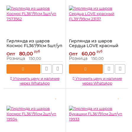
Гирлянда из шаров
Гирлянда из шаров
Космос FL36"/91см 5шт/уп
Сердца LOVE красный
7573562
FL39"/99см 23137
руб
руб
80,00
60,00
Опт
Опт
Артикул:
7573562
Артикул:
23137
Розница
Розница
150,00
150,00
Уточнить цену и наличие
Уточнить цену и наличие
через WhatsApp
через WhatsApp