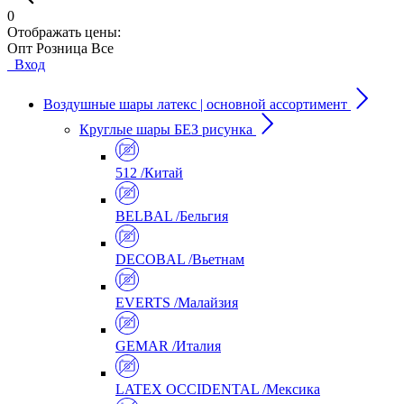
0
Отображать цены:
Опт
Розница
Все
Вход
Воздушные шары латекс | основной ассортимент
Круглые шары БЕЗ рисунка
512 /Китай
BELBAL /Бельгия
DECOBAL /Вьетнам
EVERTS /Малайзия
GEMAR /Италия
LATEX OCCIDENTAL /Мексика