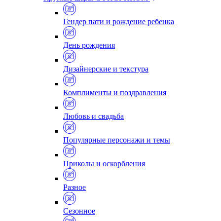
Гендер пати и рождение ребенка
День рождения
Дизайнерские и текстура
Комплименты и поздравления
Любовь и свадьба
Популярные персонажи и темы
Приколы и оскорбления
Разное
Сезонное