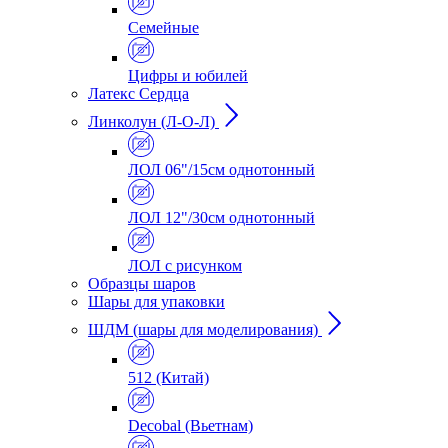
Семейные
Цифры и юбилей
Латекс Сердца
Линколун (Л-О-Л)
ЛОЛ 06"/15см однотонный
ЛОЛ 12"/30см однотонный
ЛОЛ с рисунком
Образцы шаров
Шары для упаковки
ШДМ (шары для моделирования)
512 (Китай)
Decobal (Вьетнам)