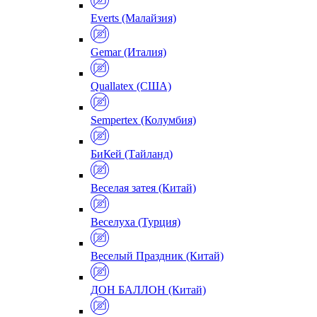
Everts (Малайзия)
Gemar (Италия)
Quallatex (США)
Sempertex (Колумбия)
БиКей (Тайланд)
Веселая затея (Китай)
Веселуха (Турция)
Веселый Праздник (Китай)
ДОН БАЛЛОН (Китай)