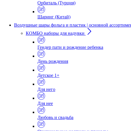
Орбиталь (Турция)
Шаринг (Китай)
Воздушные шары фольга и пластик | основной ассортиме
КОМБО наборы для надувки
Гендер пати и рождение ребенка
День рождения
Детское 1+
Для него
Для нее
Любовь и свадьба