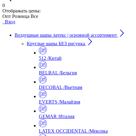
0
Отображать цены:
Опт
Розница
Все
Вход
Воздушные шары латекс | основной ассортимент
Круглые шары БЕЗ рисунка
512 /Китай
BELBAL /Бельгия
DECOBAL /Вьетнам
EVERTS /Малайзия
GEMAR /Италия
LATEX OCCIDENTAL /Мексика