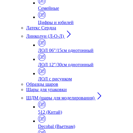
Семейные
Цифры и юбилей
Латекс Сердца
Линколун (Л-О-Л)
ЛОЛ 06"/15см однотонный
ЛОЛ 12"/30см однотонный
ЛОЛ с рисунком
Образцы шаров
Шары для упаковки
ШДМ (шары для моделирования)
512 (Китай)
Decobal (Вьетнам)