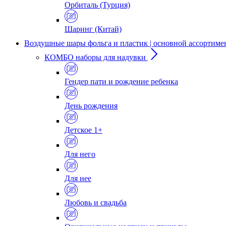
Орбиталь (Турция)
Шаринг (Китай)
Воздушные шары фольга и пластик | основной ассортиме
КОМБО наборы для надувки
Гендер пати и рождение ребенка
День рождения
Детское 1+
Для него
Для нее
Любовь и свадьба