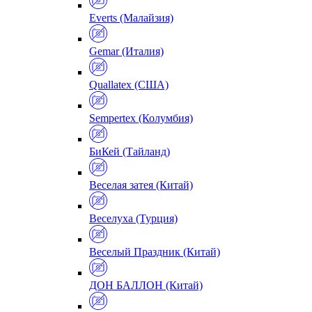
Everts (Малайзия)
Gemar (Италия)
Quallatex (США)
Sempertex (Колумбия)
БиКей (Тайланд)
Веселая затея (Китай)
Веселуха (Турция)
Веселый Праздник (Китай)
ДОН БАЛЛОН (Китай)