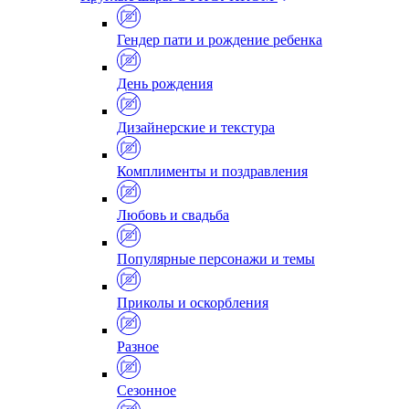
Гендер пати и рождение ребенка
День рождения
Дизайнерские и текстура
Комплименты и поздравления
Любовь и свадьба
Популярные персонажи и темы
Приколы и оскорбления
Разное
Сезонное