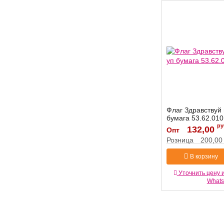
Флаг Здравствуй
бумага 53.62.010
ру
Артикул:
132,00
53.62.010
Опт
Розница
200,00
В корзину
Уточнить цену 
What