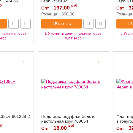
 1145035
Герб 7905045
Герб 61
б
руб
Артикул:
197,00
7905045
Артикул:
3
Опт
Опт
Розница
300,00
Розница
В корзину
В
и наличие через
Уточнить цену и наличие через
Уточн
sApp
WhatsApp
135см 801238-2
Подставка под флаг Золото
Флаг пи
настольная круг 789654
в треуг
б
руб
Артикул:
18,00
789654
Артикул:
3
Опт
Опт