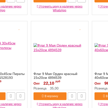
и наличие через
Уточнить цену и наличие через
Уточн
sApp
WhatsApp
30х45см Пираты
Флаг 9 Мая Орден красный
Флаг 9 
1528193
15х20см 4894539
40х60см
б
руб
Артикул:
22,10
4894539
Артикул:
9
Опт
Опт
Розница
35,00
Розница
В корзину
В
и наличие через
Уточнить цену и наличие через
Уточн