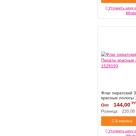
Уточнить цену 
What
Флаг пиратский 
красные полосы 
ру
Артикул:
144,00
1528193
Опт
Розница
220,00
В корзину
Уточнить цену 