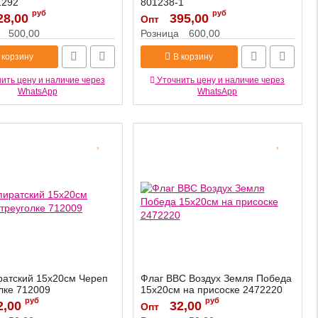
1292
801238-1
руб
руб
28,00
611292
Артикул:
395,00
801238-1
Опт
500,00
Розница
600,00
 корзину
В корзину
ить цену и наличие через
Уточнить цену и наличие через
WhatsApp
WhatsApp
ратский 15х20см Череп
Флаг ВВС Воздух Земля Победа
олке 712009
15х20см на присоске 2472220
руб
руб
2,00
712009
Артикул:
32,00
2472220
Опт