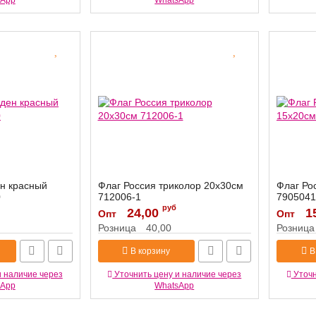
sApp
WhatsApp
н красный
Флаг Россия триколор 20х30см
Флаг Ро
0
712006-1
7905041
руб
Артикул:
24,00
712006-1
Артикул:
1
Опт
Опт
Розница
40,00
Розница
В корзину
В
и наличие через
Уточнить цену и наличие через
Уточн
sApp
WhatsApp