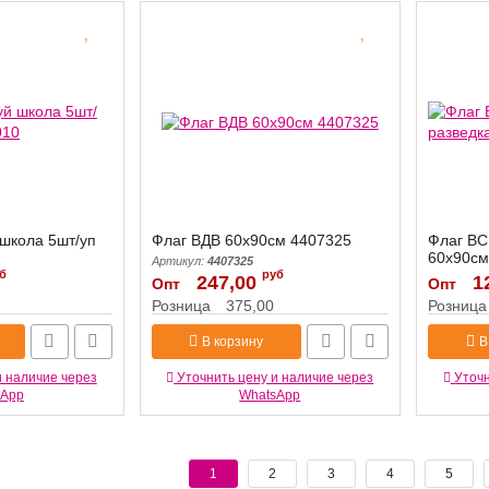
 школа 5шт/уп
Флаг ВДВ 60х90см 4407325
Флаг ВС
60х90см
Артикул:
4407325
б
руб
247,00
Артикул:
1
Опт
Опт
Розница
375,00
Розница
В корзину
В
и наличие через
Уточнить цену и наличие через
Уточн
sApp
WhatsApp
1
2
3
4
5