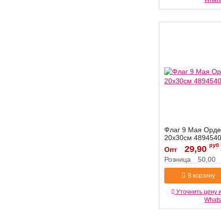
What
Флаг 9 Мая Орде
20х30см 489454
руб
Артикул:
29,90
4894540
Опт
Розница
50,00
В корзину
Уточнить цену 
What