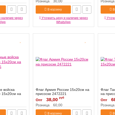
Розница
30,00
Розница
В корзину
В
и наличие через
Уточнить цену и наличие через
Уточн
sApp
WhatsApp
е войска
Флаг Армия России 15х20см на
Флаг Та
е 15х20см на
присоске 2472221
на прис
5
руб
Артикул:
38,00
2472221
Артикул:
6
Опт
Опт
Розница
60,00
Розница
В корзину
В