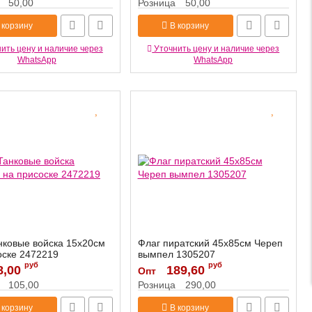
50,00
Розница
50,00
 корзину
В корзину
ить цену и наличие через
Уточнить цену и наличие через
WhatsApp
WhatsApp
нковые войска 15х20см
Флаг пиратский 45х85см Череп
оске 2472219
вымпел 1305207
руб
руб
8,00
2472219
Артикул:
189,60
1305207
Опт
105,00
Розница
290,00
 корзину
В корзину