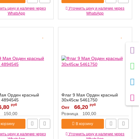
ить цену и наличие через
Уточнить цену и наличие через
WhatsApp
WhatsApp
Мая Орден красный
Флаг 9 Мая Орден красный
 4894545
30х45см 5461750
руб
руб
6,80
4894545
Артикул:
66,20
5461750
Опт
150,00
Розница
100,00
 корзину
В корзину
ить цену и наличие через
Уточнить цену и наличие через