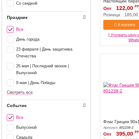
Настоящий пират
Со скидкой
ру
Артикул:
122,00
1145035
Опт
Розница
185,00
Праздник
В корзину
Все
Уточнить цену 
День города
What
23 февраля | День защитника
Отечества
25 мая | Последний звонок |
Выпускной
9 мая | День Победы
Смотреть все
Событие
Все
Флаг Греция 90х
Выпускной
Артикул:
801238-2
ру
395,00
Опт
Свадьба