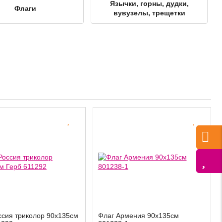
Язычки, горны, дудки,
Флаги
вувузелы, трещетки
ссия триколор 90х135см
Флаг Армения 90х135см