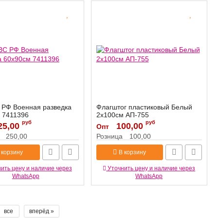
 РФ Военная разведка
Флагштог пластиковый Белый
 7411396
2х100см АП-755
руб
руб
25,00
7411396
Артикул:
100,00
АП-755
Опт
250,00
Розница
100,00
 корзину
В корзину
ить цену и наличие через
Уточнить цену и наличие через
WhatsApp
WhatsApp
все
вперёд »