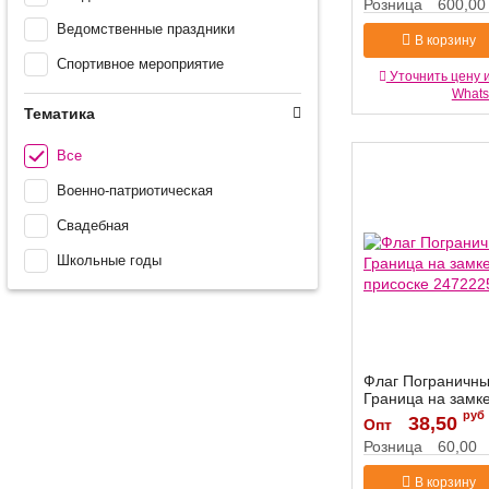
Розница
600,00
Ведомственные праздники
В корзину
Спортивное мероприятие
Уточнить цену 
What
Тематика
Все
Военно-патриотическая
Свадебная
Школьные годы
Флаг Пограничны
Граница на замк
присоске 247222
руб
38,50
Опт
Артикул:
2472225
Розница
60,00
В корзину