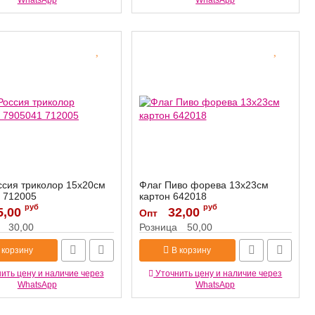
WhatsApp
WhatsApp
ссия триколор 15х20см
Флаг Пиво форева 13х23см
 712005
картон 642018
руб
руб
5,00
712005
Артикул:
32,00
642018
Опт
30,00
Розница
50,00
 корзину
В корзину
ить цену и наличие через
Уточнить цену и наличие через
WhatsApp
WhatsApp