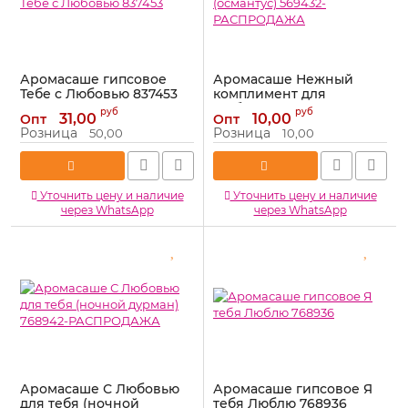
Аромасаше гипсовое
Аромасаше Нежный
Тебе с Любовью 837453
комплимент для
Любимой (османтус)
Артикул:
837453
руб
руб
31,00
10,00
Опт
Опт
569432-РАСПРОДАЖА
Розница
Розница
50,00
10,00
Артикул:
569432-РАСПРОДАЖА
Уточнить цену и наличие
Уточнить цену и наличие
через WhatsApp
через WhatsApp
Аромасаше С Любовью
Аромасаше гипсовое Я
для тебя (ночной
тебя Люблю 768936