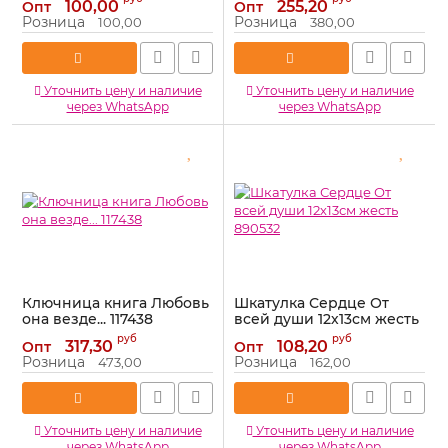
100,00
255,20
Опт
Опт
Артикул:
801306-УЦЕНКА
Розница
Розница
100,00
380,00
Уточнить цену и наличие
Уточнить цену и наличие
через WhatsApp
через WhatsApp
Ключница книга Любовь
Шкатулка Сердце От
она везде... 117438
всей души 12х13см жесть
890532
Артикул:
117438
руб
руб
317,30
108,20
Опт
Опт
Артикул:
890532
Розница
Розница
473,00
162,00
Уточнить цену и наличие
Уточнить цену и наличие
через WhatsApp
через WhatsApp