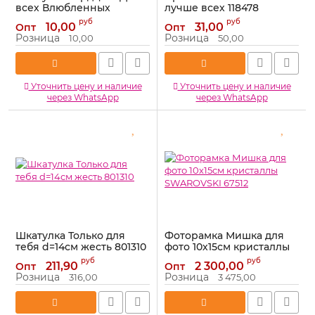
всех Влюбленных
лучше всех 118478
878790-РАСПРОДАЖА
Артикул:
118478
руб
руб
10,00
31,00
Опт
Опт
Артикул:
878790-РАСПРОДАЖА
Розница
Розница
10,00
50,00
Уточнить цену и наличие
Уточнить цену и наличие
через WhatsApp
через WhatsApp
Шкатулка Только для
Фоторамка Мишка для
тебя d=14см жесть 801310
фото 10х15см кристаллы
SWAROVSKI 67512
Артикул:
801310
руб
руб
211,90
2 300,00
Опт
Опт
Артикул:
67512
Розница
Розница
316,00
3 475,00