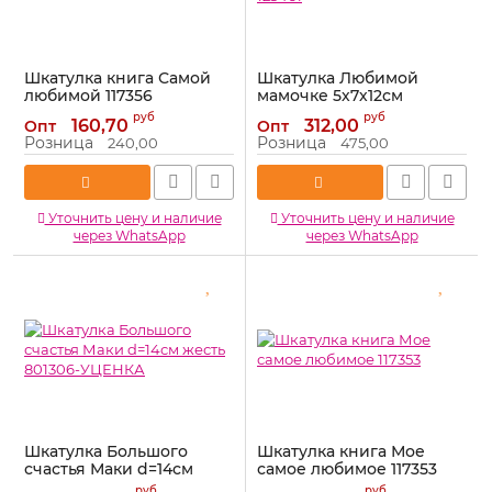
Шкатулка книга Самой
Шкатулка Любимой
любимой 117356
мамочке 5х7х12см
дерево 123461
Артикул:
117356
руб
руб
160,70
312,00
Опт
Опт
Артикул:
123461
Розница
Розница
240,00
475,00
Уточнить цену и наличие
Уточнить цену и наличие
через WhatsApp
через WhatsApp
Шкатулка Большого
Шкатулка книга Мое
счастья Маки d=14см
самое любимое 117353
жесть 801306-УЦЕНКА
Артикул:
117353
руб
руб