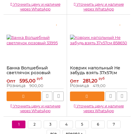
Уточнить цену и наличие
Уточнить цену и наличие
через WhatsApp
через WhatsApp
Банка Волшебный
Коврик напольный Не
светлячок розовый
забудь взять 37х57см
33995
858650
руб
руб
595,00
281,20
Опт
Опт
Артикул:
33995
Артикул:
858650
Розница
Розница
900,00
419,00
Уточнить цену и наличие
Уточнить цену и наличие
через WhatsApp
через WhatsApp
1
2
3
4
5
6
7
все
вперёд »