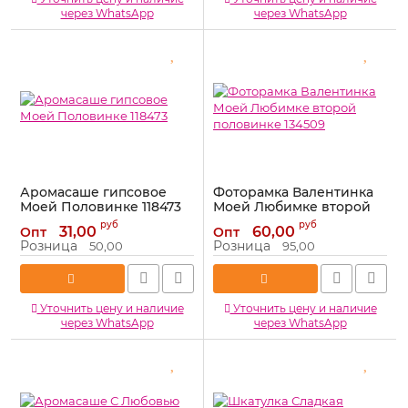
через WhatsApp
через WhatsApp
Аромасаше гипсовое
Фоторамка Валентинка
Моей Половинке 118473
Моей Любимке второй
половинке 134509
Артикул:
118473
руб
руб
31,00
60,00
Опт
Опт
Артикул:
134509
Розница
Розница
50,00
95,00
Уточнить цену и наличие
Уточнить цену и наличие
через WhatsApp
через WhatsApp