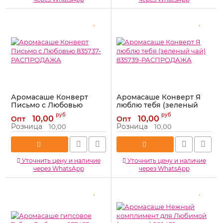
Аромасаше Конверт
Аромасаше Конверт Я
Письмо с Любовью
люблю тебя (зеленый
835737-РАСПРОДАЖА
чай) 835739-
руб
руб
10,00
10,00
Опт
Опт
РАСПРОДАЖА
Артикул:
835737-РАСПРОДАЖА
Розница
Розница
10,00
10,00
Артикул:
835739-РАСПРОДАЖА
Уточнить цену и наличие
Уточнить цену и наличие
через WhatsApp
через WhatsApp