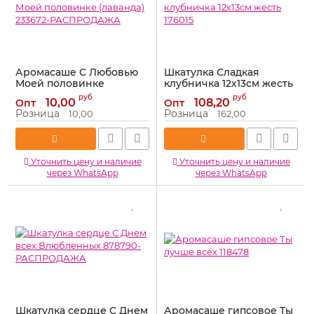
Аромасаше С Любовью
Шкатулка Сладкая
Моей половинке
клубничка 12х13см жесть
(лаванда) 233672-
176015
руб
руб
10,00
108,20
Опт
Опт
РАСПРОДАЖА
Артикул:
176015
Розница
Розница
10,00
162,00
Артикул:
233672-РАСПРОДАЖА
Уточнить цену и наличие
Уточнить цену и наличие
через WhatsApp
через WhatsApp
Шкатулка сердце С Днем
Аромасаше гипсовое Ты