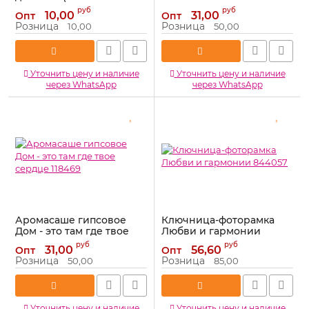
дурман) 768942-
Артикул:
768936
руб
руб
10,00
31,00
Опт
Опт
РАСПРОДАЖА
Розница
Розница
10,00
50,00
Артикул:
768942-РАСПРОДАЖА
Уточнить цену и наличие
Уточнить цену и наличие
через WhatsApp
через WhatsApp
Аромасаше гипсовое
Ключница-фоторамка
Дом - это там где твое
Любви и гармонии
сердце 118469
844057
руб
руб
31,00
56,60
Опт
Опт
Артикул:
118469
Артикул:
844057
Розница
Розница
50,00
85,00
Уточнить цену и наличие
Уточнить цену и наличие