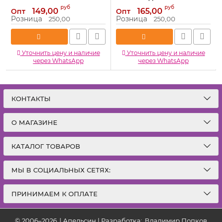
5306612
28х40х100см 1150-5
руб
руб
149,00
165,00
Опт
Опт
Артикул:
5306612
Артикул:
1150-5
Розница
Розница
250,00
250,00
Уточнить цену и наличие
Уточнить цену и наличие
через WhatsApp
через WhatsApp
КОНТАКТЫ
О МАГАЗИНЕ
КАТАЛОГ ТОВАРОВ
МЫ В СОЦИАЛЬНЫХ СЕТЯХ:
ПРИНИМАЕМ К ОПЛАТЕ
© 2006–2026
|
Апельсин | Разработка:
Владимир Попков