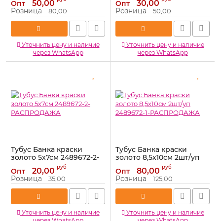
50,00
30,00
Опт
Опт
Артикул:
3471178-РАСПРОДАЖА
Артикул:
2489678-
Розница
Розница
80,00
50,00
РАСПРОДАЖА
Уточнить цену и наличие
Уточнить цену и наличие
через WhatsApp
через WhatsApp
Тубус Банка краски
Тубус Банка краски
золото 5х7см 2489672-2-
золото 8,5х10см 2шт/уп
РАСПРОДАЖА
2489672-1-РАСПРОДАЖА
руб
руб
20,00
80,00
Опт
Опт
Артикул:
2489672-2-
Артикул:
2489672-1-
Розница
Розница
35,00
125,00
РАСПРОДАЖА
РАСПРОДАЖА
Уточнить цену и наличие
Уточнить цену и наличие
через WhatsApp
через WhatsApp