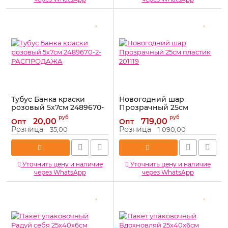
Тубус Банка краски
Новогодний шар
розовый 5х7см 2489670-
Прозрачный 25см
2-РАСПРОДАЖА
пластик 201119
руб
руб
20,00
719,00
Опт
Опт
Артикул:
2489670-2-
Артикул:
201119
Розница
Розница
35,00
1 090,00
РАСПРОДАЖА
Уточнить цену и наличие
Уточнить цену и наличие
через WhatsApp
через WhatsApp