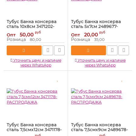
Тубус Банка консерва
Тубус Банка консерва
сталь 10х8см 3471202-
сталь 5х7см 2489677-
РАСПРОДАЖА
РАСПРОДАЖА
руб
руб
50,00
20,00
Опт
Опт
Артикул:
3471202-РАСПРОДАЖА
Артикул:
2489677-
Розница
Розница
80,00
35,00
РАСПРОДАЖА
Уточнить цену и наличие
Уточнить цену и наличие
через WhatsApp
через WhatsApp
Тубус Банка консерва
Тубус Банка консерва
сталь 7,5смх12см 3471178-
сталь 7,5смх9см 2489678-
РАСПРОДАЖА
РАСПРОДАЖА
руб
руб