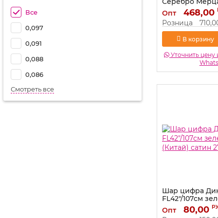
Серебро Мерца
(США) 433408P
468,00
Все
Опт
Артикул:
433408P-
Розница
710,0
0,097
В корзину
0,091
Уточнить цену 
0,088
What
0,086
Смотреть все
Шар цифра Ди
FL42"/107см зе
(Китай) сатин 2
р
80,00
Опт
Артикул:
27701