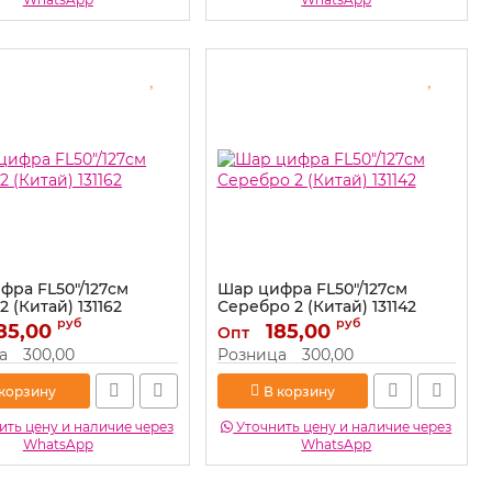
фра FL50"/127см
Шар цифра FL50"/127см
2 (Китай) 131162
Серебро 2 (Китай) 131142
руб
руб
85,00
131162
Артикул:
185,00
131142
Опт
а
300,00
Розница
300,00
 корзину
В корзину
ть цену и наличие через
Уточнить цену и наличие через
WhatsApp
WhatsApp