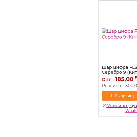
Шар цифра FL5
Серебро 9 (Кита
Артикул:
185,00
131149
Опт
Розница
300,
В корзину
Уточнить цену 
What