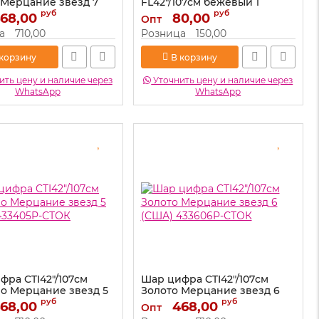
 Мерцание звезд 7
FL42"/107см бежевый 1
433607P-СТОК
(Китай) сатин 27711
руб
руб
68,00
80,00
Опт
433607P-СТОК
Артикул:
27711
а
710,00
Розница
150,00
 корзину
В корзину
ть цену и наличие через
Уточнить цену и наличие через
WhatsApp
WhatsApp
фра CTI42"/107см
Шар цифра CTI42"/107см
о Мерцание звезд 5
Золото Мерцание звезд 6
433405P-СТОК
(США) 433606P-СТОК
руб
руб
68,00
468,00
Опт
433405P-СТОК
Артикул:
433606P-СТОК