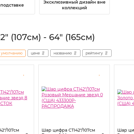
Эксклюзивный дизайн вне
подставке
коллекций
" (107см) - 64" (165см)
умолчанию
цене
названию
рейтингу
2"/107см
Шар цифра CTI42"/107см
Шар ци