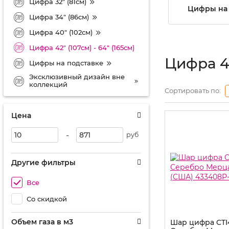
Цифра 32" (81см)
Цифры на 
Цифра 34" (86см)
Цифра 40" (102см)
Цифра 42" (107см) - 64" (165см)
Цифра 42
Цифры на подставке
Эксклюзивный дизайн вне
коллекций
Сортировать по:
Цена
-
руб
Другие фильтры
Все
Со скидкой
Объем газа в м3
Шар цифра CTI4