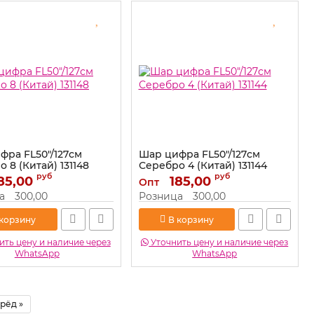
фра FL50"/127см
Шар цифра FL50"/127см
 8 (Китай) 131148
Серебро 4 (Китай) 131144
руб
руб
85,00
131148
Артикул:
185,00
131144
Опт
а
300,00
Розница
300,00
 корзину
В корзину
ть цену и наличие через
Уточнить цену и наличие через
WhatsApp
WhatsApp
рёд »