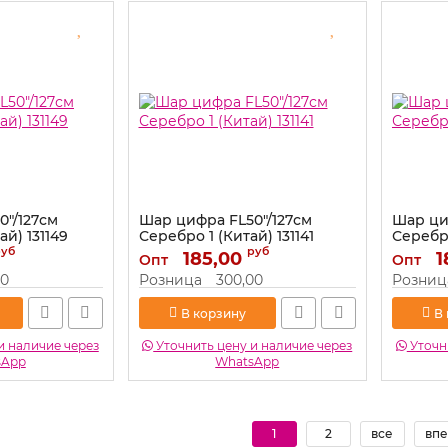
0"/127см
Шар цифра FL50"/127см
Шар ци
й) 131149
Серебро 1 (Китай) 131141
Серебро
руб
руб
Артикул:
185,00
131141
Артикул:
1
Опт
Опт
00
Розница
300,00
Розниц
В корзину
В
и наличие через
Уточнить цену и наличие через
Уточни
sApp
WhatsApp
1
2
все
впе