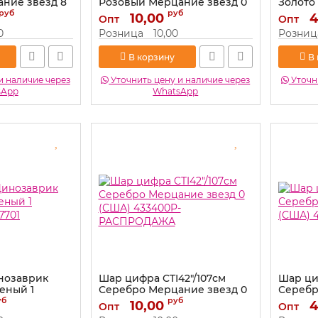
ние звезд 8
Розовый Мерцание звезд 0
Золото
-СТОК
(США) 433300P-
(США) 
руб
руб
10,00
4
Опт
Опт
РАСПРОДАЖА
СТОК
Артикул:
0
Розница
10,00
Розниц
Артикул:
433300P-РАСПРОДАЖА
В корзину
В
и наличие через
Уточнить цену и наличие через
Уточни
sApp
WhatsApp
нозаврик
Шар цифра CTI42"/107см
Шар ци
леный 1
Серебро Мерцание звезд 0
Серебр
7701
(США) 433400P-
(США) 
уб
руб
10,00
4
Опт
Опт
РАСПРОДАЖА
Артикул: