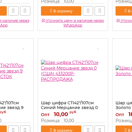
0
Розница
10,00
Розниц
Артикул:
433400P-РАСПРОДАЖА
В корзину
В
и наличие через
Уточнить цену и наличие через
Уточни
sApp
WhatsApp
2"/107см
Шар цифра CTI42"/107см
Шар ци
ие звезд 9
Синий Мерцание звезд 0
Золото 
-СТОК
(США) 433200P-
руб
руб
10,00
Артикул:
1
Опт
Опт
РАСПРОДАЖА
СТОК
0
Розница
10,00
Розниц
Артикул:
433200P-РАСПРОДАЖА
В корзину
В