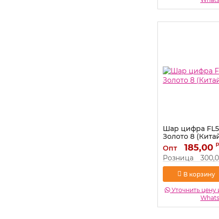
Шар цифра FL5
Золото 8 (Китай
Артикул:
185,00
131168
Опт
Розница
300,
В корзину
Уточнить цену 
What