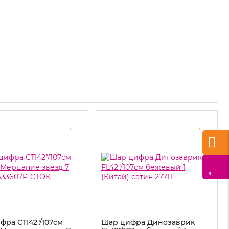
фра CTI42"/107см
Шар цифра Динозаврик