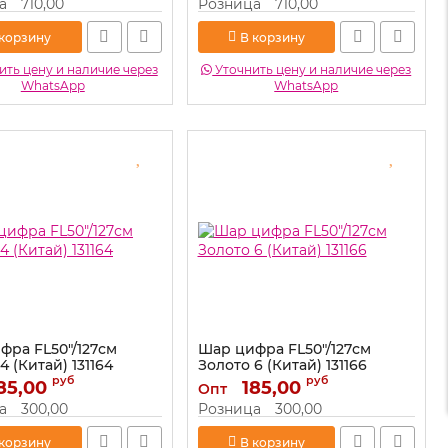
а
710,00
Розница
710,00
 корзину
В корзину
ть цену и наличие через
Уточнить цену и наличие через
WhatsApp
WhatsApp
фра FL50"/127см
Шар цифра FL50"/127см
4 (Китай) 131164
Золото 6 (Китай) 131166
руб
руб
85,00
131164
Артикул:
185,00
131166
Опт
а
300,00
Розница
300,00
 корзину
В корзину