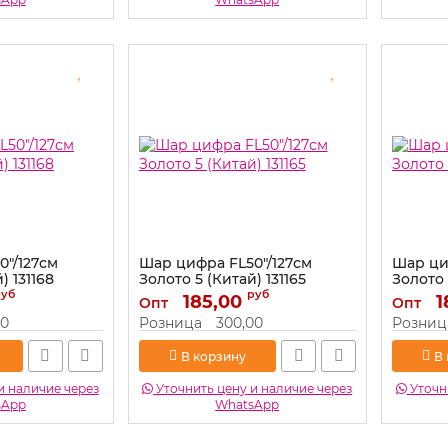
0"/127см
Шар цифра FL50"/127см
Шар ци
) 131168
Золото 5 (Китай) 131165
Золото 
руб
руб
Артикул:
185,00
131165
Артикул:
1
Опт
Опт
00
Розница
300,00
Розниц
В корзину
В
и наличие через
Уточнить цену и наличие через
Уточни
sApp
WhatsApp