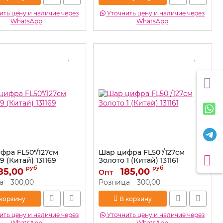
ть цену и наличие через
Уточнить цену и наличие через
WhatsApp
WhatsApp
фра FL50"/127см
Шар цифра FL50"/127см
9 (Китай) 131169
Золото 1 (Китай) 131161
руб
руб
85,00
131169
Артикул:
185,00
131161
Опт
а
300,00
Розница
300,00
 корзину
В корзину
ть цену и наличие через
Уточнить цену и наличие через
WhatsApp
WhatsApp