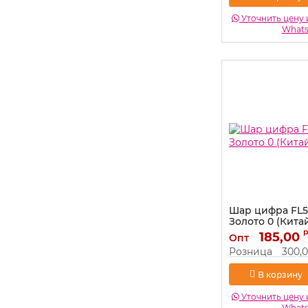
Уточнить цену 
What
Шар цифра FL5
Золото 0 (Китай
Артикул:
185,00
131160
Опт
Розница
300,
В корзину
Уточнить цену 
What