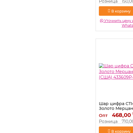
Розница
150,0
В корзину
Уточнить цену 
What
Шар цифра CTI4
Золото Мерцан
(США) 433609P
468,00
Опт
Артикул:
433609P-
Розница
710,0
В корзину