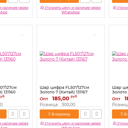
и наличие через
Уточнить цену и наличие через
Уточни
sApp
WhatsApp
0"/127см
Шар цифра FL50"/127см
Шар ци
) 131160
Золото 7 (Китай) 131167
Золото 
руб
руб
Артикул:
185,00
131167
Артикул:
1
Опт
Опт
00
Розница
300,00
Розниц
В корзину
В
и наличие через
Уточнить цену и наличие через
Уточни
sApp
WhatsApp