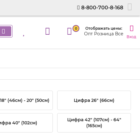
8-800-700-8-168
Отображать цены:
0
Опт
Розница
Все
Вход
8" (46см) - 20" (50см)
Цифра 26" (66см)
Цифра 42" (107см) - 64"
фра 40" (102см)
(165см)