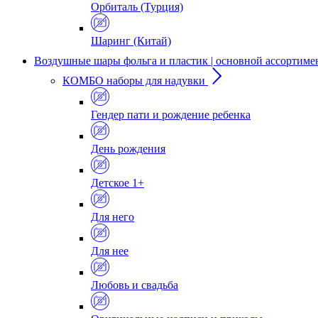
Орбиталь (Турция)
Шаринг (Китай)
Воздушные шары фольга и пластик | основной ассортиме
КОМБО наборы для надувки
Гендер пати и рождение ребенка
День рождения
Детское 1+
Для него
Для нее
Любовь и свадьба