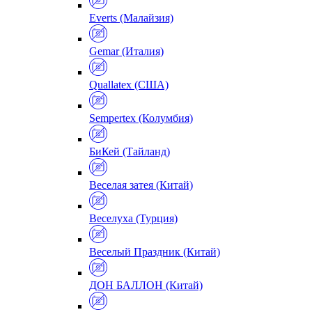
Everts (Малайзия)
Gemar (Италия)
Quallatex (США)
Sempertex (Колумбия)
БиКей (Тайланд)
Веселая затея (Китай)
Веселуха (Турция)
Веселый Праздник (Китай)
ДОН БАЛЛОН (Китай)