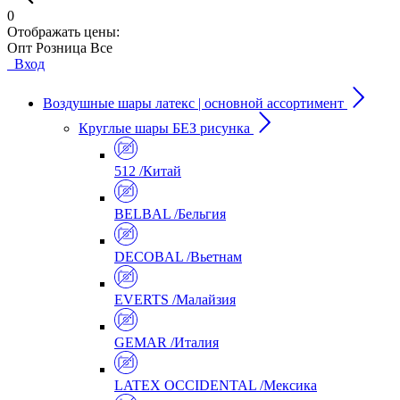
0
Отображать цены:
Опт
Розница
Все
Вход
Воздушные шары латекс | основной ассортимент
Круглые шары БЕЗ рисунка
512 /Китай
BELBAL /Бельгия
DECOBAL /Вьетнам
EVERTS /Малайзия
GEMAR /Италия
LATEX OCCIDENTAL /Мексика