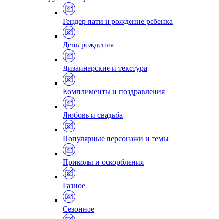
Гендер пати и рождение ребенка
День рождения
Дизайнерские и текстура
Комплименты и поздравления
Любовь и свадьба
Популярные персонажи и темы
Приколы и оскорбления
Разное
Сезонное