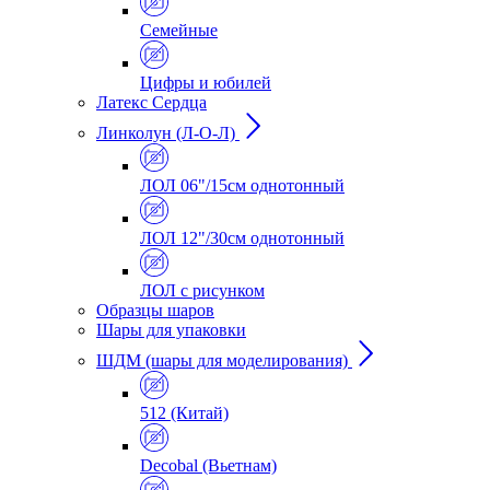
Семейные
Цифры и юбилей
Латекс Сердца
Линколун (Л-О-Л)
ЛОЛ 06"/15см однотонный
ЛОЛ 12"/30см однотонный
ЛОЛ с рисунком
Образцы шаров
Шары для упаковки
ШДМ (шары для моделирования)
512 (Китай)
Decobal (Вьетнам)