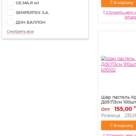
В корзину
GE.MA.R srl
SEMPERTEX S.A.
Уточнить цену 
What
ДОН БАЛЛОН
Смотреть все
Шар пастель К
Д05"/13см 100шт
605102
р
155,00
Опт
Артикул:
605102
Розница
235,0
В корзину
Уточнить цену 