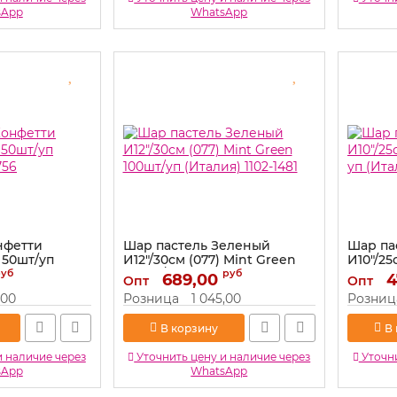
sApp
WhatsApp
нфетти
Шар пастель Зеленый
Шар па
 50шт/уп
И12"/30см (077) Mint Green
И10"/25
756
100шт/уп (Италия) 1102-1481
уп (Ита
руб
руб
689,00
4
Опт
Опт
Артикул:
1102-1481
Артикул:
,00
Розница
1 045,00
Розниц
В корзину
В
и наличие через
Уточнить цену и наличие через
Уточни
sApp
WhatsApp