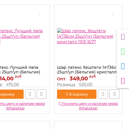
текс Лучший папа
Шар латекс Хештеги 14"/36см
м 25шт/уп (Бельгия)
25шт/уп (Бельгия) кристалл
1
1103-1677
руб
руб
14,00
349,00
Опт
1103-1731
Артикул:
1103-1677
а
475,00
Розница
530,00
 корзину
В корзину
ть цену и наличие через
Уточнить цену и наличие через
WhatsApp
WhatsApp