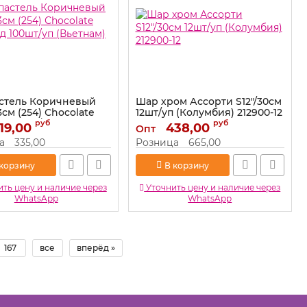
стель Коричневый
Шар хром Ассорти S12"/30см
3см (254) Сhocolate
12шт/уп (Колумбия) 212900-12
д 100шт/уп (Вьетнам)
руб
руб
19,00
Артикул:
438,00
212900-12
Опт
а
335,00
Розница
665,00
305254
 корзину
В корзину
ть цену и наличие через
Уточнить цену и наличие через
WhatsApp
WhatsApp
167
все
вперёд »