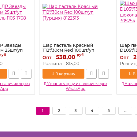
ДР Звезды
Шар пастель Красный
Шар па
см 25шт/уп
Т12"/30см Red 100шт/уп
DL05"/1
ль 1103-1768
(Турция) 8122313
шокола
руб
руб
538,00
2
Опт
Опт
305254
Артикул:
8122313
00
Розница
815,00
Розниц
Артикул:
В корзину
В
и наличие через
Уточнить цену и наличие через
Уточни
sApp
WhatsApp
1
2
3
4
5
...