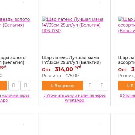
езды золото
Шар латекс Лучшая мама
Шар ла
п (Бельгия)
14"/35см 25шт/уп (Бельгия)
ассорти
1103-1730
(Бельги
руб
руб
314,00
3
Опт
Опт
Артикул:
1103-1730
Артикул:
00
Розница
475,00
Розниц
В корзину
В
и наличие через
Уточнить цену и наличие через
Уточни
sApp
WhatsApp