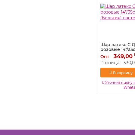
Шар латекс С 
розовые 14"/35
(Бельгия) пасте
349,00
Опт
Артикул:
1103-1768
Розница
530,
В корзину
Уточнить цену 
What