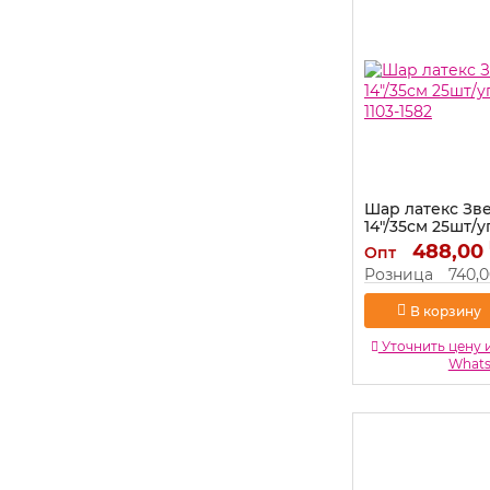
Шар латекс Зв
14"/35см 25шт/у
1103-1582
488,00
Опт
Артикул:
1103-1582
Розница
740,
В корзину
Уточнить цену 
What