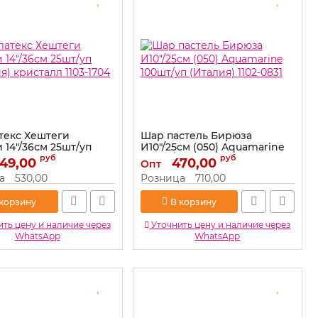
текс Хештеги
Шар пастель Бирюза
 14"/36см 25шт/уп
И10"/25см (050) Aquamarine
я) кристалл 1103-1704
100шт/уп (Италия) 1102-0831
руб
руб
49,00
470,00
Опт
1103-1704
Артикул:
1102-0831
а
530,00
Розница
710,00
 корзину
В корзину
ть цену и наличие через
Уточнить цену и наличие через
WhatsApp
WhatsApp