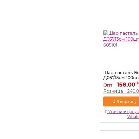
Шар пастель Б
Д05"/13см 100шт
605101
158,00
Опт
Артикул:
605101
Розница
240,
В корзину
Уточнить цену 
What