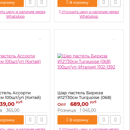
 корзину
В корзину
ть цену и наличие через
Уточнить цену и наличие через
WhatsApp
WhatsApp
стель Ассорти
Шар пастель Бирюза
см 100шт/уп (Китай)
И12"/30см Turquoise (068)
100шт/уп (Италия) 1102-1392
руб
руб
39,00
689,00
Опт
610100
Артикул:
1102-1392
а
365,00
Розница
1 045,00
 корзину
В корзину
ть цену и наличие через
Уточнить цену и наличие через