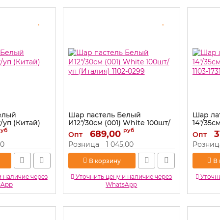
елый
Шар пастель Белый
Шар ла
/уп (Китай)
И12"/30см (001) White 100шт/
14"/35с
уп (Италия) 1102-0299
1103-173
руб
руб
689,00
3
Опт
Опт
Артикул:
1102-0299
Артикул:
00
Розница
1 045,00
Розниц
В корзину
В
и наличие через
Уточнить цену и наличие через
Уточни
sApp
WhatsApp