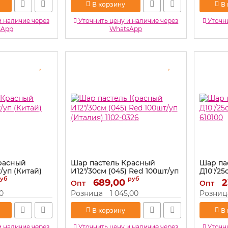
В корзину
В
и наличие через
Уточнить цену и наличие через
Уточни
sApp
WhatsApp
расный
Шар пастель Красный
Шар па
/уп (Китай)
И12"/30см (045) Red 100шт/уп
Д10"/25
(Италия) 1102-0326
610100
уб
руб
689,00
2
Опт
Опт
Артикул:
1102-0326
Артикул:
0
Розница
1 045,00
Розниц
В корзину
В
и наличие через
Уточнить цену и наличие через
Уточни