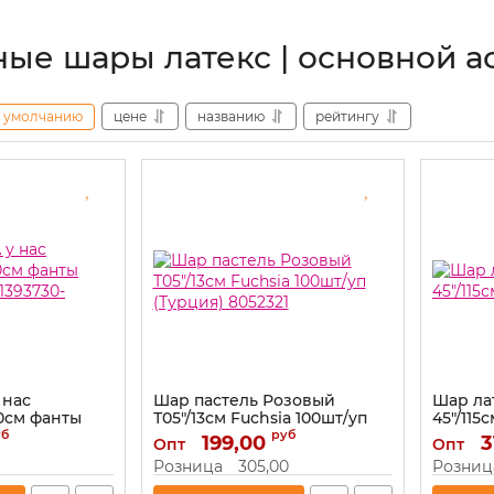
ые шары латекс | основной а
умолчанию
цене
названию
рейтингу
 нас
Шар пастель Розовый
Шар ла
30см фанты
Т05"/13см Fuchsia 100шт/уп
45"/115
1393730-
(Турция) 8052321
уб
руб
199,00
Артикул:
3
Опт
Опт
Артикул:
8052321
Розница
305,00
Розниц
РАСПРОДАЖА