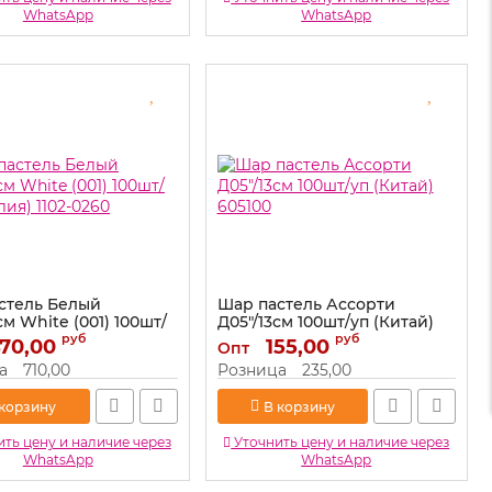
WhatsApp
WhatsApp
стель Белый
Шар пастель Ассорти
см White (001) 100шт/
Д05"/13см 100шт/уп (Китай)
лия) 1102-0260
605100
руб
руб
70,00
155,00
Опт
1102-0260
Артикул:
605100
а
710,00
Розница
235,00
 корзину
В корзину
ть цену и наличие через
Уточнить цену и наличие через
WhatsApp
WhatsApp