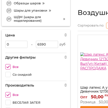
Образцы шаров
Шары для упаковки
Воздушн
ШДМ (шары для
моделирования)
Сортировать по:
Цена
-
руб
Другие фильтры
Все
Со скидкой
Производитель
Шар латекс А у
Девичник 12"/
Все
8шт/уп (Китай) 
р
50,00
Опт
РАСПРОДАЖА
Розница
50,00
ВЕСЕЛАЯ ЗАТЕЯ
Артикул:
1393730-