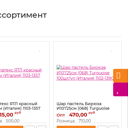
ссортимент
текс ЯТЛ красный
Шар пастель Бирюза
см (Италия) 1103-1357
И10"/25см (068) Turguoise
100шт/уп (Италия) 1102-1390
руб
руб
15,00
1103-1357
470,00
Опт
Артикул:
1102-1390
а
500,00
Розница
710,00