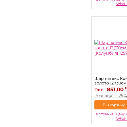
What
Шар латекс Ко
золото 12"/30см
(Колумбия) 125
851,00
Опт
Артикул:
125756
Розница
1 290
В корзину
Уточнить цену 
What