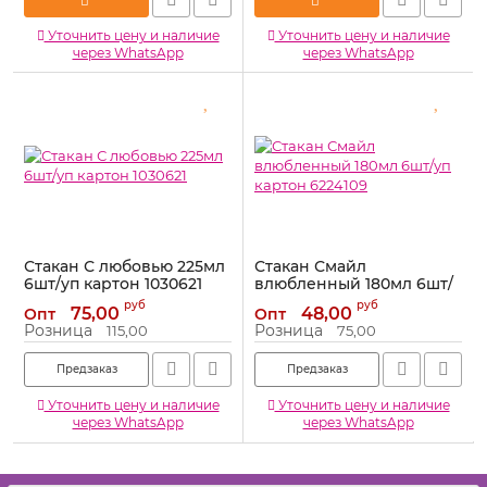
Уточнить цену и наличие
Уточнить цену и наличие
через WhatsApp
через WhatsApp
Стакан С любовью 225мл
Стакан Смайл
6шт/уп картон 1030621
влюбленный 180мл 6шт/
уп картон 6224109
Артикул:
1030621
руб
руб
75,00
48,00
Опт
Опт
Артикул:
6224109
Розница
Розница
115,00
75,00
Предзаказ
Предзаказ
Уточнить цену и наличие
Уточнить цену и наличие
через WhatsApp
через WhatsApp