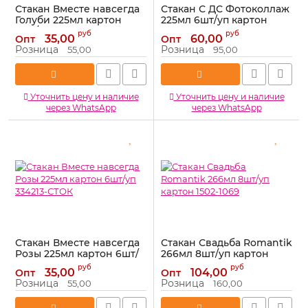
Стакан Вместе навсегда
Стакан С ДС Фотоколлаж
Голуби 225мл картон
225мл 6шт/уп картон
6шт/уп 1123455-СТОК
1030639-СТОК
руб
руб
35,00
60,00
Опт
Опт
Артикул:
1123455-СТОК
Артикул:
1030639-СТОК
Розница
Розница
55,00
95,00
Уточнить цену и наличие
Уточнить цену и наличие
через WhatsApp
через WhatsApp
Стакан Вместе навсегда
Стакан Свадьба Romantik
Розы 225мл картон 6шт/
266мл 8шт/уп картон
уп 334213-СТОК
1502-1069
руб
руб
35,00
104,00
Опт
Опт
Артикул:
334213-СТОК
Артикул:
1502-1069
Розница
Розница
55,00
160,00