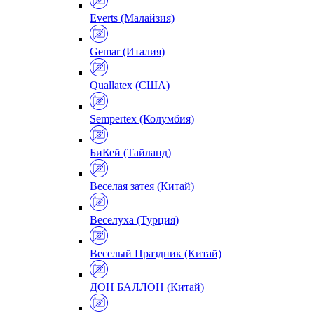
Everts (Малайзия)
Gemar (Италия)
Quallatex (США)
Sempertex (Колумбия)
БиКей (Тайланд)
Веселая затея (Китай)
Веселуха (Турция)
Веселый Праздник (Китай)
ДОН БАЛЛОН (Китай)