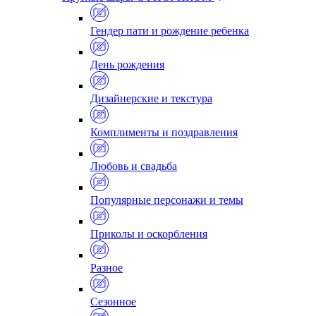
Гендер пати и рождение ребенка
День рождения
Дизайнерские и текстура
Комплименты и поздравления
Любовь и свадьба
Популярные персонажи и темы
Приколы и оскорбления
Разное
Сезонное