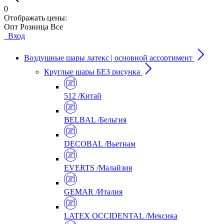
0
Отображать цены:
Опт
Розница
Все
Вход
Воздушные шары латекс | основной ассортимент
Круглые шары БЕЗ рисунка
512 /Китай
BELBAL /Бельгия
DECOBAL /Вьетнам
EVERTS /Малайзия
GEMAR /Италия
LATEX OCCIDENTAL /Мексика