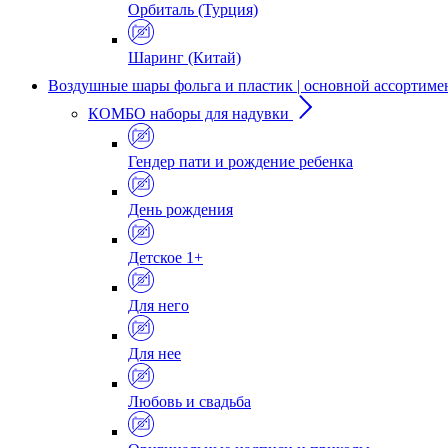
Орбиталь (Турция)
Шаринг (Китай)
Воздушные шары фольга и пластик | основной ассортиме
КОМБО наборы для надувки
Гендер пати и рождение ребенка
День рождения
Детское 1+
Для него
Для нее
Любовь и свадьба