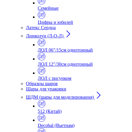
Семейные
Цифры и юбилей
Латекс Сердца
Линколун (Л-О-Л)
ЛОЛ 06"/15см однотонный
ЛОЛ 12"/30см однотонный
ЛОЛ с рисунком
Образцы шаров
Шары для упаковки
ШДМ (шары для моделирования)
512 (Китай)
Decobal (Вьетнам)