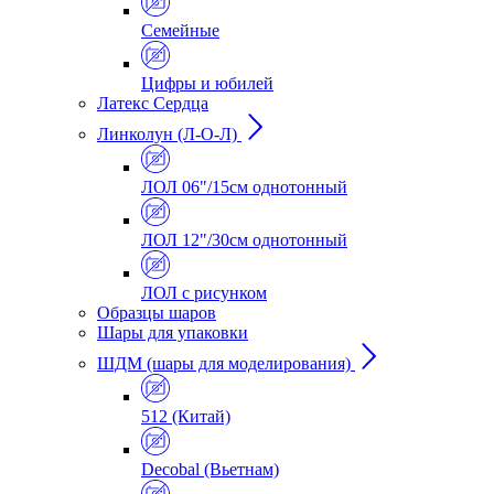
Семейные
Цифры и юбилей
Латекс Сердца
Линколун (Л-О-Л)
ЛОЛ 06"/15см однотонный
ЛОЛ 12"/30см однотонный
ЛОЛ с рисунком
Образцы шаров
Шары для упаковки
ШДМ (шары для моделирования)
512 (Китай)
Decobal (Вьетнам)