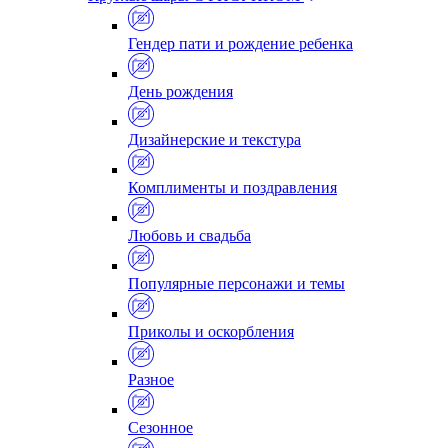
Гендер пати и рождение ребенка
День рождения
Дизайнерские и текстура
Комплименты и поздравления
Любовь и свадьба
Популярные персонажи и темы
Приколы и оскорбления
Разное
Сезонное