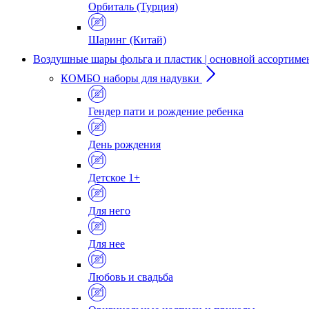
Орбиталь (Турция)
Шаринг (Китай)
Воздушные шары фольга и пластик | основной ассортиме
КОМБО наборы для надувки
Гендер пати и рождение ребенка
День рождения
Детское 1+
Для него
Для нее
Любовь и свадьба