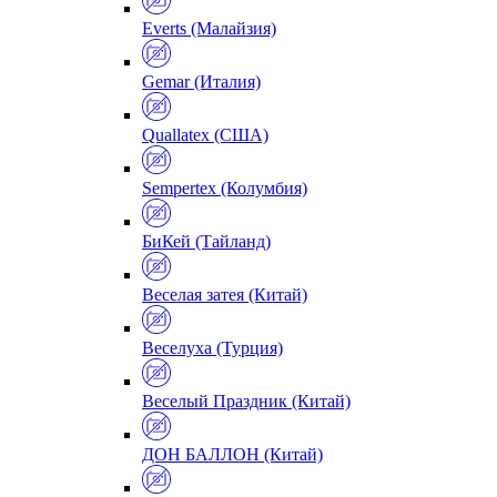
Everts (Малайзия)
Gemar (Италия)
Quallatex (США)
Sempertex (Колумбия)
БиКей (Тайланд)
Веселая затея (Китай)
Веселуха (Турция)
Веселый Праздник (Китай)
ДОН БАЛЛОН (Китай)