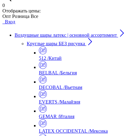
0
Отображать цены:
Опт
Розница
Все
Вход
Воздушные шары латекс | основной ассортимент
Круглые шары БЕЗ рисунка
512 /Китай
BELBAL /Бельгия
DECOBAL /Вьетнам
EVERTS /Малайзия
GEMAR /Италия
LATEX OCCIDENTAL /Мексика