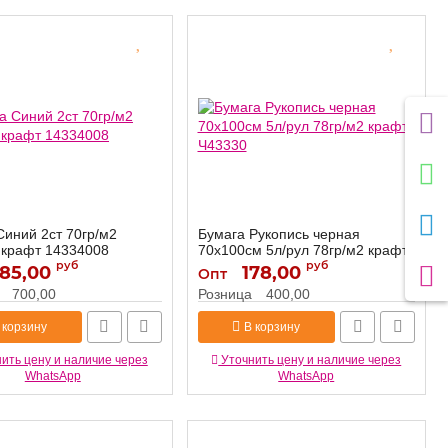
Синий 2ст 70гр/м2
Бумага Рукопись черная
 крафт 14334008
70х100см 5л/рул 78гр/м2 крафт
руб
Ч43330
руб
85,00
14334008
178,00
Опт
Ч43330
Артикул:
700,00
Розница
400,00
 корзину
В корзину
ить цену и наличие через
Уточнить цену и наличие через
WhatsApp
WhatsApp