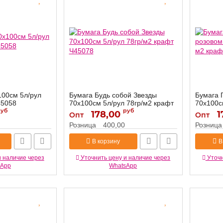
100см 5л/рул
Бумага Будь собой Звезды
Бумага 
45058
70х100см 5л/рул 78гр/м2 крафт
70х100с
руб
Ч45078
руб
Ч45078
178,00
1
Опт
Опт
Ч45078
Артикул:
Артикул:
Розница
400,00
Розница
В корзину
В
и наличие через
Уточнить цену и наличие через
Уточн
sApp
WhatsApp