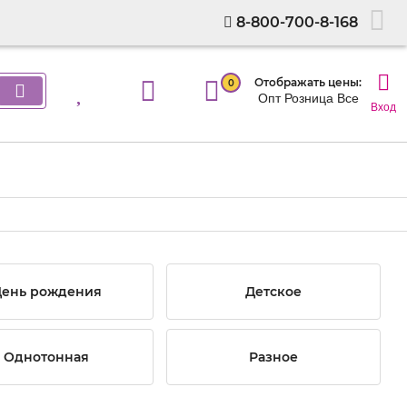
8-800-700-8-168
Отображать цены:
0
Опт
Розница
Все
Вход
ень рождения
Детское
Однотонная
Разное