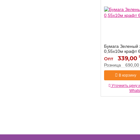
Бумага Зеленый 
0,55х10м крафт 
339,00
6342876
Артикул:
Опт
Розница
690,00
В корзину
Уточнить цену 
What