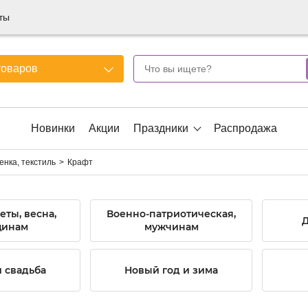
ты
товаров
Новинки
Акции
Праздники
Распродажа
енка, текстиль
Крафт
еты, весна,
Военно-патриотическая,
Д
инам
мужчинам
 свадьба
Новый год и зима