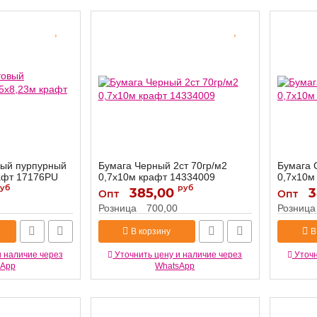
вый пурпурный
Бумага Черный 2ст 70гр/м2
Бумага 
рафт 17176PU
0,7х10м крафт 14334009
0,7х10м
уб
руб
385,00
14334009
3
Артикул:
Артикул:
Опт
Опт
Розница
700,00
Розница
В корзину
В
и наличие через
Уточнить цену и наличие через
Уточн
sApp
WhatsApp