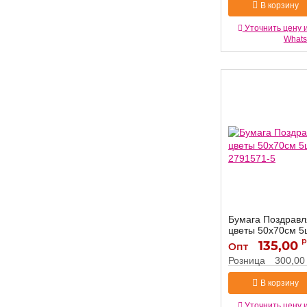
В корзину
Уточнить цену 
What
Бумага Поздрав
цветы 50х70см 5
2791571-5
р
135,00
Опт
2791571-5
Артикул:
Розница
300,00
В корзину
Уточнить цену 