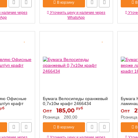
В корзину
В
и наличие через
Уточнить цену и наличие через
Уточн
sApp
WhatsApp
ляю Офисные
Бумага Велосипеды оранжевый
Бумага 
шт/уп крафт
0,7х10м крафт 2466434
ламинац
уб
руб
1657270
185,00
2466434
2
Артикул:
Опт
Опт
Артикул:
Розница
280,00
Розница
В корзину
В
и наличие через
Уточнить цену и наличие через
Уточн