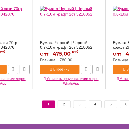
хаки 70гр
Бумага Черный | Черный
Бумага 
6342876
0,7х10м крафт 2ст 3218052
крафт 2
руб
руб
475,00
3218052
4
Артикул:
Артикул:
Опт
Опт
Розница
780,00
Розница
В корзину
В
и наличие через
Уточнить цену и наличие через
Уточн
sApp
WhatsApp
1
2
3
4
5
6