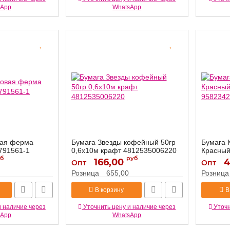
sApp
WhatsApp
вая ферма
Бумага Звезды кофейный 50гр
Бумага 
791561-1
0,6х10м крафт 4812535006220
Красный
б
руб
9582342
166,00
4812535006220
4
Артикул:
Опт
Опт
Артикул:
Розница
655,00
Розница
В корзину
В
и наличие через
Уточнить цену и наличие через
Уточн
sApp
WhatsApp