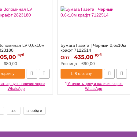
Вспоминая LV 0,6х10м
Бумага Газета | Черный 0,6х10м
823180
крафт 7122514
руб
руб
05,00
2823180
435,00
7122514
Артикул:
Опт
680,00
Розница
690,00
 корзину
В корзину
ить цену и наличие через
Уточнить цену и наличие через
WhatsApp
WhatsApp
все
вперёд »