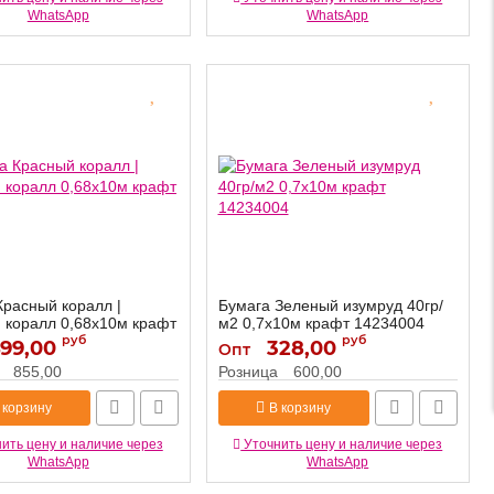
WhatsApp
WhatsApp
Красный коралл |
Бумага Зеленый изумруд 40гр/
 коралл 0,68х10м крафт
м2 0,7х10м крафт 14234004
руб
руб
99,00
328,00
14234004
Артикул:
Опт
9582342
855,00
Розница
600,00
 корзину
В корзину
ить цену и наличие через
Уточнить цену и наличие через
WhatsApp
WhatsApp