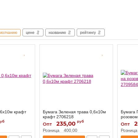
молчанию
цене
названию
рейтингу
,6х10м крафт
Бумага Зеленая трава 0,6х10м
Бумага 
крафт 2706218
розовом
уб
руб
235,00
2706218
2
Артикул:
Артикул:
Опт
Опт
Розница
400,00
Розница