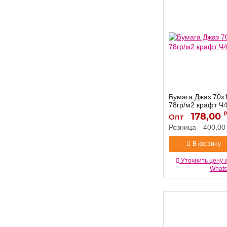
Бумага Джаз 70х
78гр/м2 крафт Ч
178,00
Ч45058
Артикул:
Опт
Розница
400,00
В корзину
Уточнить цену 
What