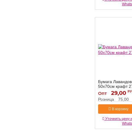
What
Бумага Лавандо
50х70см крафт 2
ру
29,00
2791561-1
Артикул:
Опт
Розница
75,00
В корзину
Уточнить цену 
What