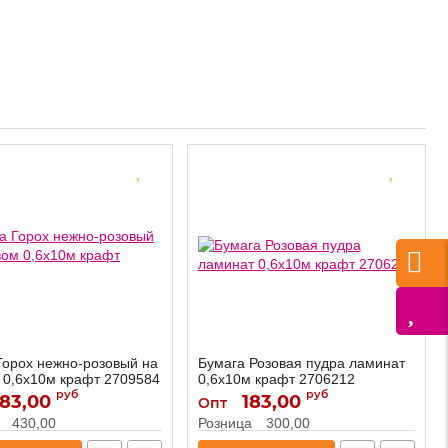
Горох нежно-розовый на
Бумага Розовая пудра ламинат
 0,6х10м крафт 2709584
0,6х10м крафт 2706212
руб
руб
83,00
2709584
183,00
2706212
Артикул:
Опт
430,00
Розница
300,00