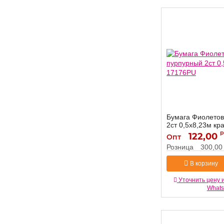
Бумага Фиолето
2ст 0,5х8,23м к
р
122,00
17176PU
Артикул:
Опт
Розница
300,00
В корзину
Уточнить цену 
What