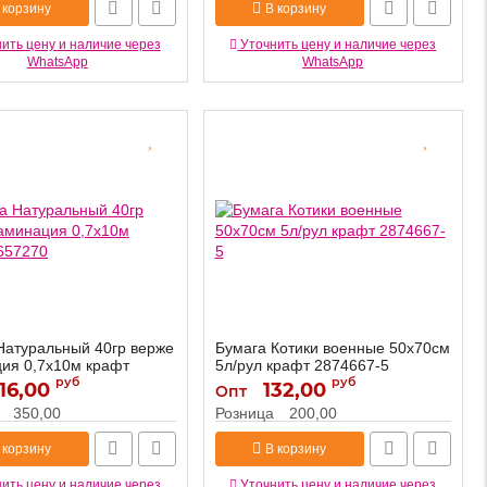
 корзину
В корзину
ить цену и наличие через
Уточнить цену и наличие через
WhatsApp
WhatsApp
Натуральный 40гр верже
Бумага Котики военные 50х70см
ия 0,7х10м крафт
5л/рул крафт 2874667-5
руб
руб
16,00
132,00
2874667-5
Артикул:
Опт
1657270
350,00
Розница
200,00
 корзину
В корзину
ить цену и наличие через
Уточнить цену и наличие через