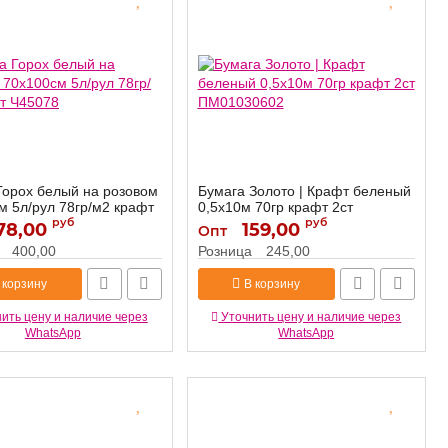
Горох белый на розовом
Бумага Золото | Крафт беленый
м 5л/рул 78гр/м2 крафт
0,5х10м 70гр крафт 2ст
руб
ПМ01030602
руб
78,00
159,00
Опт
Ч45078
ПМ01030602
Артикул:
400,00
Розница
245,00
 корзину
В корзину
ить цену и наличие через
Уточнить цену и наличие через
WhatsApp
WhatsApp