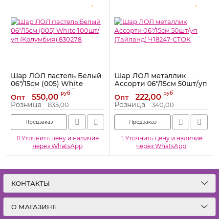
Шар ЛОЛ пастель Белый
Шар ЛОЛ металлик
06"/15см (005) White
Ассорти 06"/15см 50шт/уп
100шт/уп (Колумбия)
(Тайланд) Ч18247-СТОК
руб
руб
550,00
222,00
Опт
Опт
830278
Артикул:
Ч18247-СТОК
Розница
Розница
835,00
340,00
Артикул:
830278
Предзаказ
Предзаказ
Уточнить цену и наличие
Уточнить цену и наличие
через WhatsApp
через WhatsApp
КОНТАКТЫ
О МАГАЗИНЕ