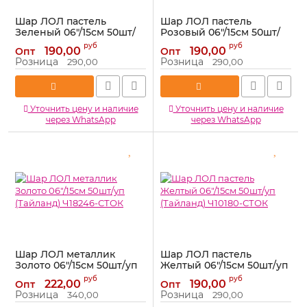
Шар ЛОЛ пастель
Шар ЛОЛ пастель
Зеленый 06"/15см 50шт/
Розовый 06"/15см 50шт/
уп (Тайланд) Ч16723-СТОК
уп (Тайланд) Ч10187-СТОК
руб
руб
190,00
190,00
Опт
Опт
Артикул:
Ч16723-СТОК
Артикул:
Ч10187-СТОК
Розница
Розница
290,00
290,00
Уточнить цену и наличие
Уточнить цену и наличие
через WhatsApp
через WhatsApp
Шар ЛОЛ металлик
Шар ЛОЛ пастель
Золото 06"/15см 50шт/уп
Желтый 06"/15см 50шт/уп
(Тайланд) Ч18246-СТОК
(Тайланд) Ч10180-СТОК
руб
руб
222,00
190,00
Опт
Опт
Артикул:
Ч18246-СТОК
Артикул:
Ч10180-СТОК
Розница
Розница
340,00
290,00