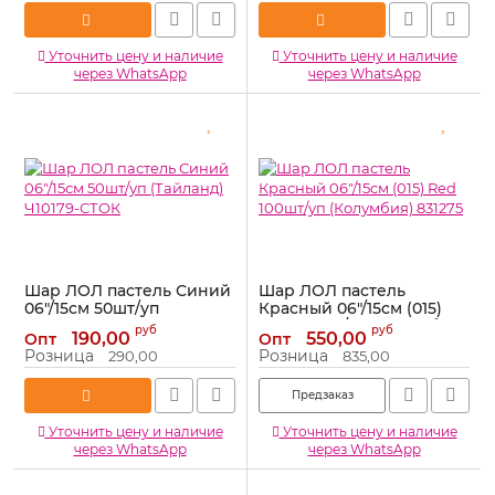
Уточнить цену и наличие
Уточнить цену и наличие
через WhatsApp
через WhatsApp
Шар ЛОЛ пастель Синий
Шар ЛОЛ пастель
06"/15см 50шт/уп
Красный 06"/15см (015)
(Тайланд) Ч10179-СТОК
Red 100шт/уп (Колумбия)
руб
руб
190,00
550,00
Опт
Опт
831275
Артикул:
Ч10179-СТОК
Розница
Розница
290,00
835,00
Артикул:
831275
Предзаказ
Уточнить цену и наличие
Уточнить цену и наличие
через WhatsApp
через WhatsApp