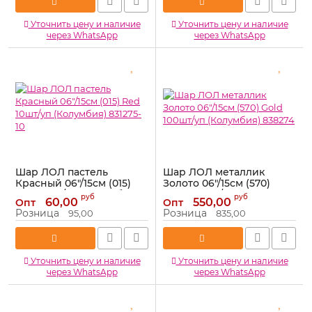
Уточнить цену и наличие
Уточнить цену и наличие
через WhatsApp
через WhatsApp
Шар ЛОЛ пастель
Шар ЛОЛ металлик
Красный 06"/15см (015)
Золото 06"/15см (570)
Red 10шт/уп (Колумбия)
Gold 100шт/уп
руб
руб
60,00
550,00
Опт
Опт
831275-10
(Колумбия) 838274
Розница
Розница
95,00
835,00
Артикул:
831275-10
Артикул:
838274
Уточнить цену и наличие
Уточнить цену и наличие
через WhatsApp
через WhatsApp