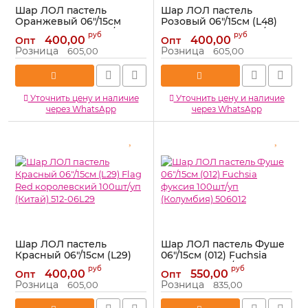
Шар ЛОЛ пастель
Шар ЛОЛ пастель
Оранжевый 06"/15см
Розовый 06"/15см (L48)
(L55) Orange 100шт/уп
Pink светлый 100шт/уп
руб
руб
400,00
400,00
Опт
Опт
(Китай) 512-06L09
(Китай) 512-06L48
Розница
Розница
605,00
605,00
Артикул:
512-06L09
Артикул:
512-06L48
Уточнить цену и наличие
Уточнить цену и наличие
через WhatsApp
через WhatsApp
Шар ЛОЛ пастель
Шар ЛОЛ пастель Фуше
Красный 06"/15см (L29)
06"/15см (012) Fuchsia
Flag Red королевский
фуксия 100шт/уп
руб
руб
400,00
550,00
Опт
Опт
100шт/уп (Китай) 512-
(Колумбия) 506012
Розница
Розница
605,00
835,00
06L29
Артикул:
506012
Артикул:
512-06L29