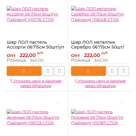
Шар ЛОЛ пастель
Шар ЛОЛ металлик
Ассорти 06"/15см 50шт/уп
Серебро 06"/15см 50шт/
(Тайланд) Ч10176-СТОК
уп (Тайланд) Ч18248-
руб
руб
222,00
222,00
Опт
Опт
СТОК
Артикул:
Ч10176-СТОК
Розница
Розница
340,00
340,00
Артикул:
Ч18248-СТОК
Уточнить цену и наличие
Уточнить цену и наличие
через WhatsApp
через WhatsApp