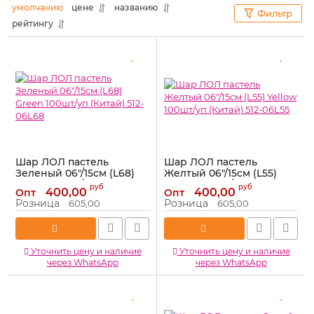
умолчанию
цене
названию
Фильтр
рейтингу
Шар ЛОЛ пастель
Шар ЛОЛ пастель
Зеленый 06"/15см (L68)
Желтый 06"/15см (L55)
Green 100шт/уп (Китай)
Yellow 100шт/уп (Китай)
руб
руб
400,00
400,00
Опт
Опт
512-06L68
512-06L55
Розница
Розница
605,00
605,00
Артикул:
512-06L68
Артикул:
512-06L55
Уточнить цену и наличие
Уточнить цену и наличие
через WhatsApp
через WhatsApp