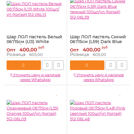
Шар ЛОЛ пастель Белый
Шар ЛОЛ пастель Синий
06"/15см (L13) White
06"/15см (L59) Dark Blue
100шт/уп (Китай) 512-
темный 100шт/уп (Китай)
руб
руб
400,00
400,00
Опт
Опт
06L13
512-06L59
Розница
Розница
605,00
605,00
Артикул:
512-06L13
Артикул:
512-06L59
Уточнить цену и наличие
Уточнить цену и наличие
через WhatsApp
через WhatsApp