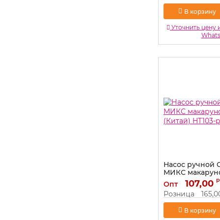
В корзину
Уточнить цену 
What
Насос ручной 
МИКС макарун
(Китай) HT103-p
р
107,00
Опт
Артикул:
HT103-past
Розница
165,0
В корзину