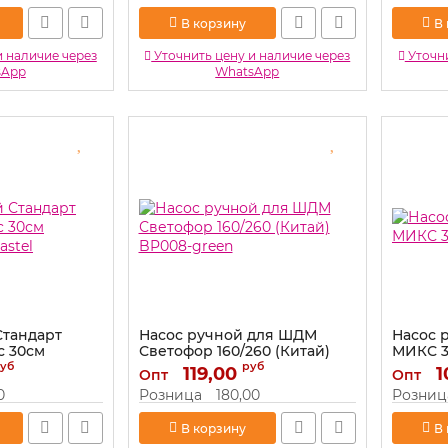
В корзину
В
и наличие через
Уточнить цену и наличие через
Уточни
sApp
WhatsApp
Стандарт
Насос ручной для ШДМ
Насос 
с 30см
Светофор 160/260 (Китай)
МИКС 3
astel
BP008-green
уб
руб
119,00
Артикул:
1
Опт
Опт
el
Артикул:
BP008-green
0
Розница
180,00
Розниц
В корзину
В