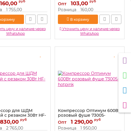
(Китай) HT106-pink
руб
руб
 160,00
HF-658-green
103,00
Опт
Артикул:
HT106-pink
а
1 755,00
Розница
160,00
 корзину
В корзину
ть цену и наличие через
Уточнить цену и наличие через
WhatsApp
WhatsApp
ссор для ШДМ
Компрессор Оптимум 600Вт
й с резаком 30Вт HF-
розовый фуше 73005-
hotpink
руб
руб
 830,00
1 290,00
Опт
HF-628
Артикул:
73005-hotpink
а
2 765,00
Розница
1 950,00