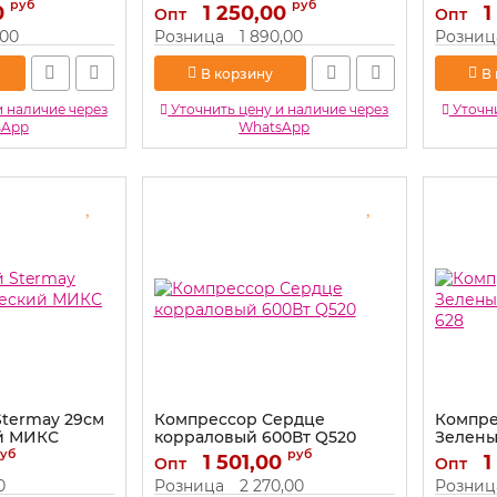
руб
руб
0
Артикул:
1 250,00
HF-658-pink
Артикул:
1
Опт
Опт
,00
Розница
1 890,00
Розниц
В корзину
В
и наличие через
Уточнить цену и наличие через
Уточни
sApp
WhatsApp
Stermay 29см
Компрессор Сердце
Компре
й МИКС
корраловый 600Вт Q520
Зелены
628
уб
руб
Артикул:
1 501,00
Q520
1
Опт
Опт
Артикул:
0
Розница
2 270,00
Розниц