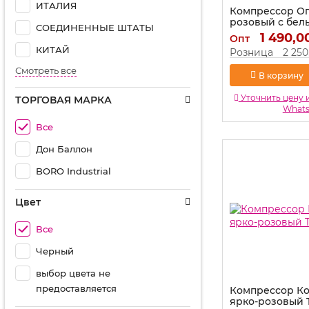
ИТАЛИЯ
Компрессор О
розовый с бел
СОЕДИНЕННЫЕ ШТАТЫ
whpink
1 490,0
Опт
Артикул:
73005-whp
КИТАЙ
Розница
2 250
Смотреть все
В корзину
Уточнить цену 
ТОРГОВАЯ МАРКА
What
Все
Дон Баллон
BORO Industrial
Цвет
Все
Черный
выбор цвета не
предоставляется
Компрессор Ко
ярко-розовый 