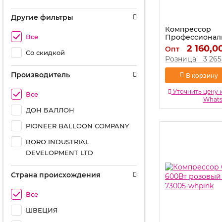
Другие фильтры
Компрессор
Все
Профессионал
голубо-розовы
2 160,0
Опт
Со скидкой
Артикул:
ZS-509PR
Розница
3 265
Производитель
В корзину
Уточнить цену 
Все
What
ДОН БАЛЛОН
PIONEER BALLOON COMPANY
BORO INDUSTRIAL
DEVELOPMENT LTD
Страна происхождения
Все
ШВЕЦИЯ