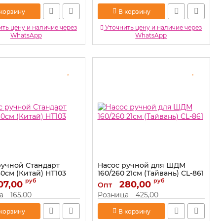
 корзину
В корзину
ть цену и наличие через
Уточнить цену и наличие через
WhatsApp
WhatsApp
ручной Стандарт
Насос ручной для ШДМ
0см (Китай) HT103
160/260 21см (Тайвань) CL-861
руб
руб
07,00
HT103
Артикул:
280,00
CL-861
Опт
а
165,00
Розница
425,00
 корзину
В корзину