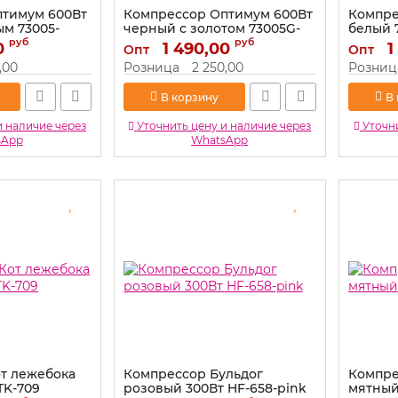
птимум 600Вт
Компрессор Оптимум 600Вт
Компре
ым 73005-
черный с золотом 73005G-
белый 
black
руб
руб
0
1 490,00
Артикул:
1
Опт
Опт
ink
Артикул:
73005G-black
,00
Розница
2 250,00
Розниц
В корзину
В
и наличие через
Уточнить цену и наличие через
Уточни
sApp
WhatsApp
т лежебока
Компрессор Бульдог
Компре
TK-709
розовый 300Вт HF-658-pink
мятный