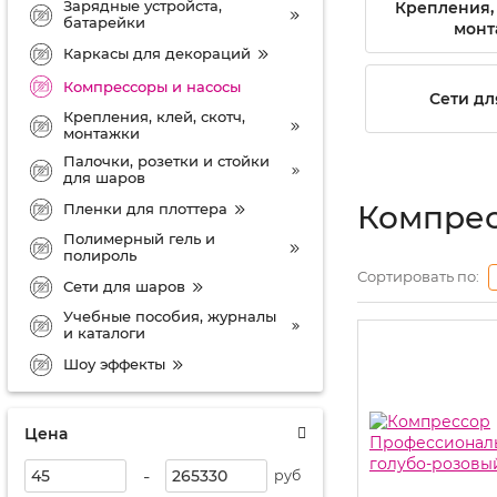
Зарядные устройста,
Крепления, 
батарейки
монт
Каркасы для декораций
Компрессоры и насосы
Сети дл
Крепления, клей, скотч,
монтажки
Палочки, розетки и стойки
для шаров
Компрес
Пленки для плоттера
Полимерный гель и
полироль
Сортировать по:
Сети для шаров
Учебные пособия, журналы
и каталоги
Шоу эффекты
Цена
-
руб