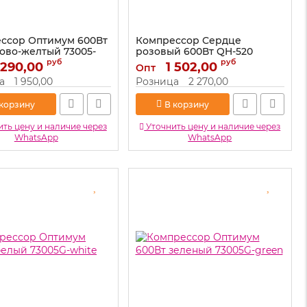
ссор Оптимум 600Вт
Компрессор Сердце
ово-желтый 73005-
розовый 600Вт QH-520
руб
руб
 290,00
Артикул:
1 502,00
QH-520
Опт
73005-yellow
а
1 950,00
Розница
2 270,00
 корзину
В корзину
ть цену и наличие через
Уточнить цену и наличие через
WhatsApp
WhatsApp