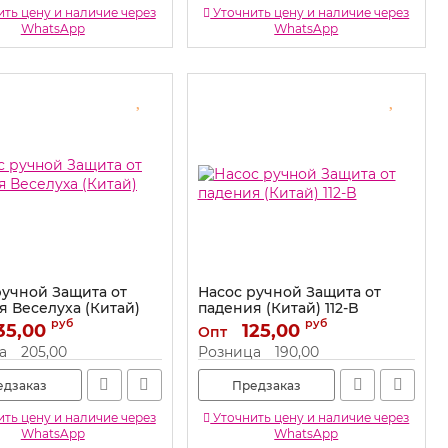
ть цену и наличие через
Уточнить цену и наличие через
WhatsApp
WhatsApp
ручной Защита от
Насос ручной Защита от
я Веселуха (Китай)
падения (Китай) 112-B
руб
руб
35,00
Артикул:
125,00
112-B
Опт
112-S
а
205,00
Розница
190,00
едзаказ
Предзаказ
ть цену и наличие через
Уточнить цену и наличие через
WhatsApp
WhatsApp