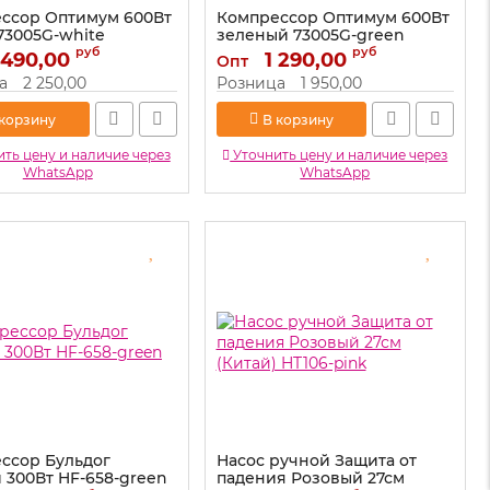
ссор Оптимум 600Вт
Компрессор Оптимум 600Вт
73005G-white
зеленый 73005G-green
руб
руб
 490,00
73005G-white
Артикул:
1 290,00
73005G-green
Опт
а
2 250,00
Розница
1 950,00
 корзину
В корзину
ть цену и наличие через
Уточнить цену и наличие через
WhatsApp
WhatsApp
ссор Бульдог
Насос ручной Защита от
 300Вт HF-658-green
падения Розовый 27см