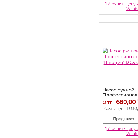
Уточнить цену 
What
Насос ручной
Профессионал
(Швеция) 1305-
680,00
Опт
Артикул:
1305-0260
Розница
1 030
Предзаказ
Уточнить цену 
What