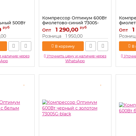
Компрессор Оптимум 600Вт
Компре
ьный 500Вт
фиолетово-синий 73005-
фиолет
й ZS-509PRO
violet
yellow
руб
руб
0
1 290,00
1
Опт
Опт
O
Артикул:
73005-violet
Артикул:
,00
Розница
1 950,00
Розниц
В корзину
В
и наличие через
Уточнить цену и наличие через
Уточни
sApp
WhatsApp