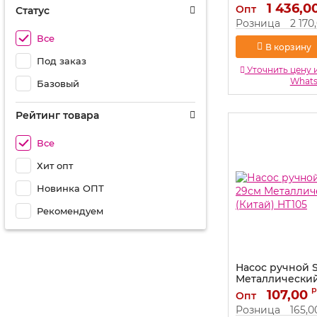
Артикул:
1 436,0
TK-709
Опт
Статус
Розница
2 170
Все
В корзину
Под заказ
Уточнить цену 
What
Базовый
Рейтинг товара
Все
Хит опт
Новинка ОПТ
Рекомендуем
Насос ручной 
Металлически
(Китай) HT105
р
107,00
Опт
Артикул:
HT105
Розница
165,0