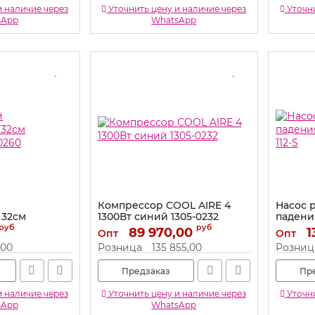
и наличие через
Уточнить цену и наличие через
Уточни
sApp
WhatsApp
Компрессор COOL AIRE 4
Насос 
 32см
1300Вт синий 1305-0232
падени
0260
112-S
руб
руб
Артикул:
89 970,00
1305-0232
1
Опт
Опт
Артикул:
,00
Розница
135 855,00
Розниц
Предзаказ
Пр
и наличие через
Уточнить цену и наличие через
Уточни
sApp
WhatsApp