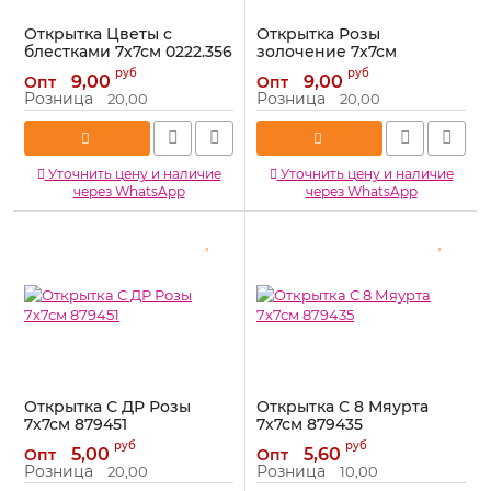
Открытка Цветы с
Открытка Розы
блестками 7х7см 0222.356
золочение 7х7см
0222.354
Артикул:
0222.356
руб
руб
9,00
9,00
Опт
Опт
Артикул:
0222.354
Розница
Розница
20,00
20,00
Уточнить цену и наличие
Уточнить цену и наличие
через WhatsApp
через WhatsApp
Открытка С ДР Розы
Открытка С 8 Мяурта
7х7см 879451
7х7см 879435
Артикул:
879451
Артикул:
879435
руб
руб
5,00
5,60
Опт
Опт
Розница
Розница
20,00
10,00