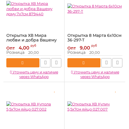
Открытка ХВ Мира
Открытка 8 Марта 6х10см
любви и добра Вашему
36-297-Т
дому 7х7см 879440
Артикул:
36-297-Т
руб
руб
4,00
9,00
Опт
Опт
Артикул:
879440
Розница
Розница
20,00
20,00
Уточнить цену и наличие
Уточнить цену и наличие
через WhatsApp
через WhatsApp