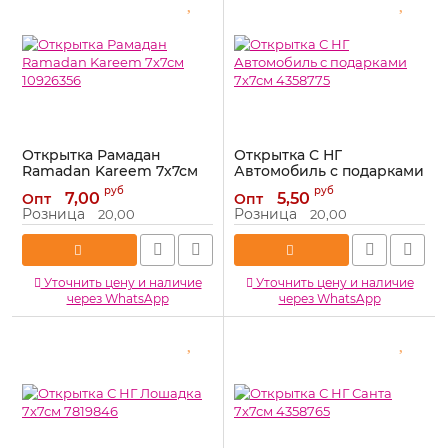
Открытка Рамадан
Открытка С НГ
Ramadan Kareem 7х7см
Автомобиль с подарками
10926356
7х7см 4358775
руб
руб
7,00
5,50
Опт
Опт
Артикул:
10926356
Артикул:
4358775
Розница
Розница
20,00
20,00
Уточнить цену и наличие
Уточнить цену и наличие
через WhatsApp
через WhatsApp