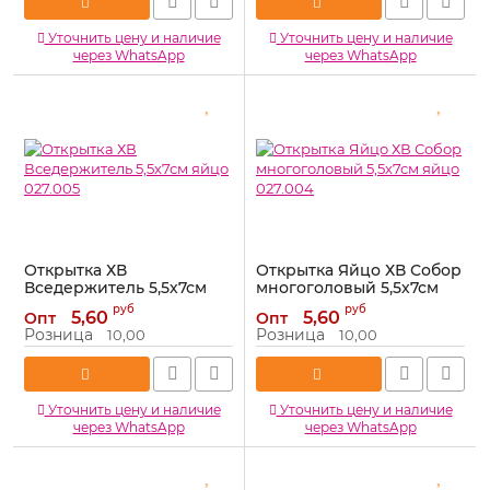
Уточнить цену и наличие
Уточнить цену и наличие
через WhatsApp
через WhatsApp
Открытка ХВ
Открытка Яйцо ХВ Собор
Вседержитель 5,5х7см
многоголовый 5,5х7см
яйцо 027.005
яйцо 027.004
руб
руб
5,60
5,60
Опт
Опт
Артикул:
027.005
Артикул:
027.004
Розница
Розница
10,00
10,00
Уточнить цену и наличие
Уточнить цену и наличие
через WhatsApp
через WhatsApp