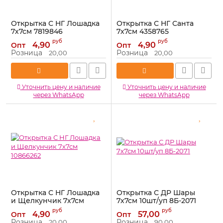
Открытка С НГ Лошадка
Открытка С НГ Санта
7х7см 7819846
7х7см 4358765
Артикул:
7819846
Артикул:
4358765
руб
руб
4,90
4,90
Опт
Опт
Розница
Розница
20,00
20,00
Уточнить цену и наличие
Уточнить цену и наличие
через WhatsApp
через WhatsApp
Открытка С НГ Лошадка
Открытка С ДР Шары
и Щелкунчик 7х7см
7х7см 10шт/уп 8Б-2071
10866262
Артикул:
8Б-2071
руб
руб
4,90
57,00
Опт
Опт
Артикул:
10866262
Розница
Розница
20,00
90,00