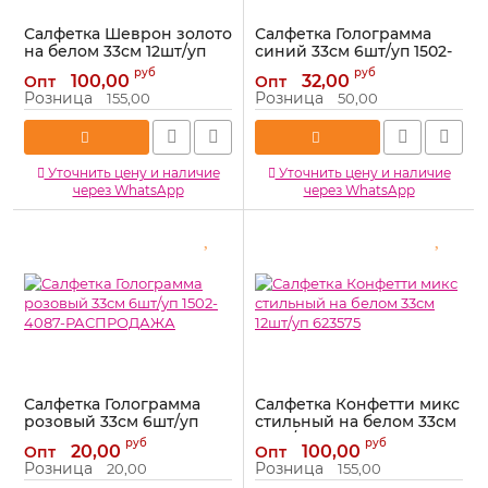
Салфетка Шеврон золото
Салфетка Голограмма
на белом 33см 12шт/уп
синий 33см 6шт/уп 1502-
623573
4088
руб
руб
100,00
32,00
Опт
Опт
Артикул:
623573
Артикул:
1502-4088
Розница
Розница
155,00
50,00
Уточнить цену и наличие
Уточнить цену и наличие
через WhatsApp
через WhatsApp
Салфетка Голограмма
Салфетка Конфетти микс
розовый 33см 6шт/уп
стильный на белом 33см
1502-4087-РАСПРОДАЖА
12шт/уп 623575
руб
руб
20,00
100,00
Опт
Опт
Артикул:
1502-4087-
Артикул:
623575
Розница
Розница
20,00
155,00
РАСПРОДАЖА