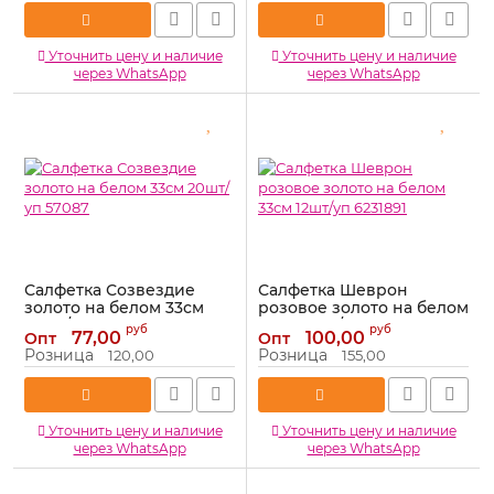
Уточнить цену и наличие
Уточнить цену и наличие
через WhatsApp
через WhatsApp
Салфетка Созвездие
Салфетка Шеврон
золото на белом 33см
розовое золото на белом
20шт/уп 57087
33см 12шт/уп 6231891
руб
руб
77,00
100,00
Опт
Опт
Артикул:
57087
Артикул:
6231891
Розница
Розница
120,00
155,00
Уточнить цену и наличие
Уточнить цену и наличие
через WhatsApp
через WhatsApp