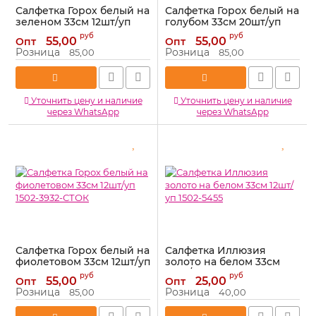
Салфетка Горох белый на
Салфетка Горох белый на
зеленом 33см 12шт/уп
голубом 33см 20шт/уп
1502-3935-СТОК
1502-3936-СТОК
руб
руб
55,00
55,00
Опт
Опт
Артикул:
1502-3935-СТОК
Артикул:
1502-3936-СТОК
Розница
Розница
85,00
85,00
Уточнить цену и наличие
Уточнить цену и наличие
через WhatsApp
через WhatsApp
Салфетка Горох белый на
Салфетка Иллюзия
фиолетовом 33см 12шт/уп
золото на белом 33см
1502-3932-СТОК
12шт/уп 1502-5455
руб
руб
55,00
25,00
Опт
Опт
Артикул:
1502-3932-СТОК
Артикул:
1502-5455
Розница
Розница
85,00
40,00