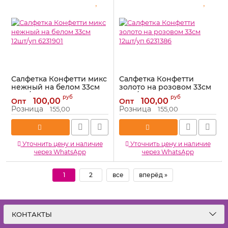
Салфетка Конфетти микс
Салфетка Конфетти
нежный на белом 33см
золото на розовом 33см
12шт/уп 6231901
12шт/уп 6231386
руб
руб
100,00
100,00
Опт
Опт
Артикул:
6231901
Артикул:
6231386
Розница
Розница
155,00
155,00
Уточнить цену и наличие
Уточнить цену и наличие
через WhatsApp
через WhatsApp
1
2
все
вперёд »
КОНТАКТЫ