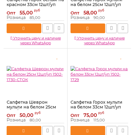
красном 33см 12шт/уп
на белом 25см 12шт/уп
703005-СТОК
1502-1728
руб
руб
55,00
58,00
Опт
Опт
Артикул:
703005-СТОК
Артикул:
1502-1728
Розница
Розница
85,00
90,00
Уточнить цену и наличие
Уточнить цену и наличие
через WhatsApp
через WhatsApp
Салфетка Шеврон
Салфетка Горох мульти
мульти на белом 25см
на белом 33см 12шт/уп
12шт/уп 1502-1730-СТОК
1502-1729
руб
руб
50,00
75,00
Опт
Опт
Артикул:
1502-1730-СТОК
Артикул:
1502-1729
Розница
Розница
80,00
115,00