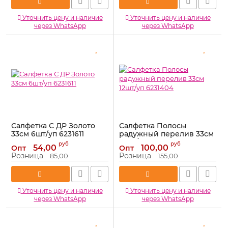
Уточнить цену и наличие
Уточнить цену и наличие
через WhatsApp
через WhatsApp
Салфетка С ДР Золото
Салфетка Полосы
33см 6шт/уп 6231611
радужный перелив 33см
12шт/уп 6231404
Артикул:
6231611
руб
руб
54,00
100,00
Опт
Опт
Артикул:
6231404
Розница
Розница
85,00
155,00
Уточнить цену и наличие
Уточнить цену и наличие
через WhatsApp
через WhatsApp