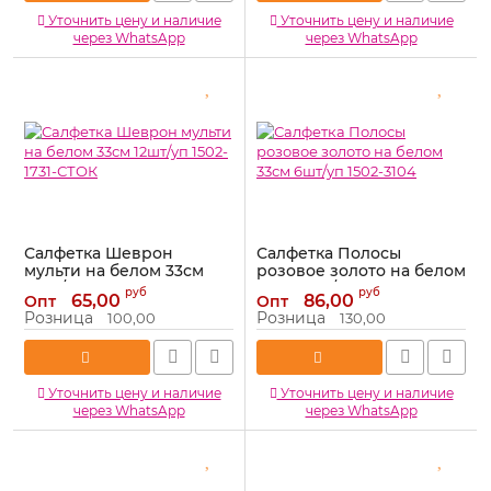
Уточнить цену и наличие
Уточнить цену и наличие
через WhatsApp
через WhatsApp
Салфетка Шеврон
Салфетка Полосы
мульти на белом 33см
розовое золото на белом
12шт/уп 1502-1731-СТОК
33см 6шт/уп 1502-3104
руб
руб
65,00
86,00
Опт
Опт
Артикул:
1502-1731-СТОК
Артикул:
1502-3104
Розница
Розница
100,00
130,00
Уточнить цену и наличие
Уточнить цену и наличие
через WhatsApp
через WhatsApp