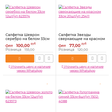
Салфетка Шеврон
Салфетка Звезды
серебро на белом 33см
сверкающие на красном
12шт/уп 623574
33см 20шт/уп 25411
руб
руб
100,00
77,00
Опт
Опт
Артикул:
623574
Артикул:
25411
Розница
Розница
155,00
120,00
Уточнить цену и наличие
Уточнить цену и наличие
через WhatsApp
через WhatsApp