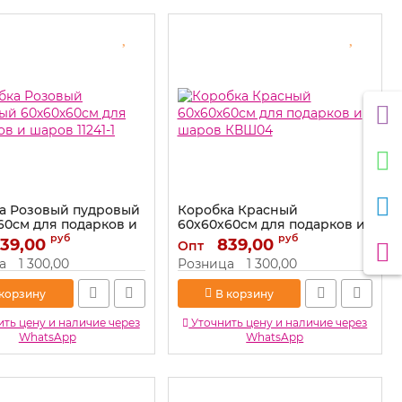
а Розовый пудровый
Коробка Красный
60см для подарков и
60х60х60см для подарков и
1241-1
шаров КВШ04
руб
руб
39,00
839,00
Опт
11241-1
Артикул:
КВШ04
а
1 300,00
Розница
1 300,00
 корзину
В корзину
ть цену и наличие через
Уточнить цену и наличие через
WhatsApp
WhatsApp