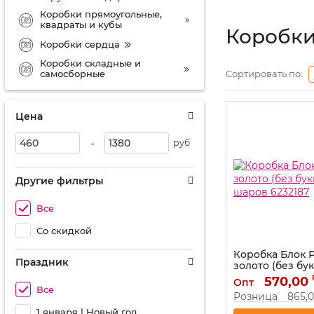
Коробки прямоугольные,
квадраты и кубы
Коробки
Коробки сердца
Коробки складные и
самосборные
Сортировать по:
Цена
-
руб
Другие фильтры
Все
Со скидкой
Коробка Блок 
Праздник
золото (без бу
шаров 6232187
570,00
Опт
Все
Артикул:
6232187
Розница
865,
1 января | Новый год