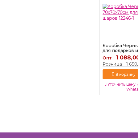
Коробка Черны
для подарков и
1
1 088,0
Опт
Артикул:
12246-1
Розница
1 650
В корзину
Уточнить цену 
What