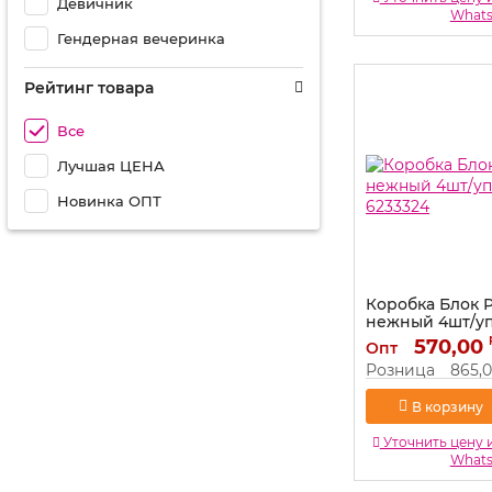
Девичник
What
Гендерная вечеринка
Рейтинг товара
Все
Лучшая ЦЕНА
Новинка ОПТ
Коробка Блок 
нежный 4шт/уп
6233324
570,00
Опт
Артикул:
6233324
Розница
865,
В корзину
Уточнить цену 
What