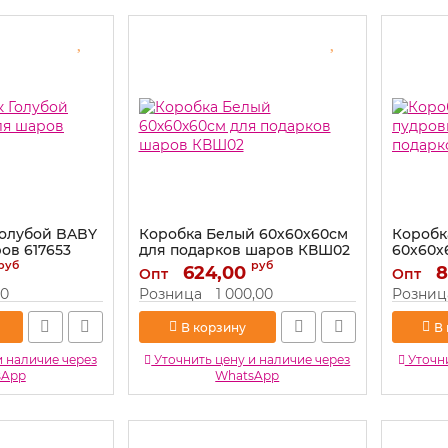
Голубой BABY
Коробка Белый 60х60х60см
Коробк
ов 617653
для подарков шаров КВШ02
60х60х
шаров 1
руб
руб
Артикул:
624,00
КВШ02
8
Опт
Опт
Артикул:
00
Розница
1 000,00
Розниц
В корзину
В
и наличие через
Уточнить цену и наличие через
Уточни
sApp
WhatsApp