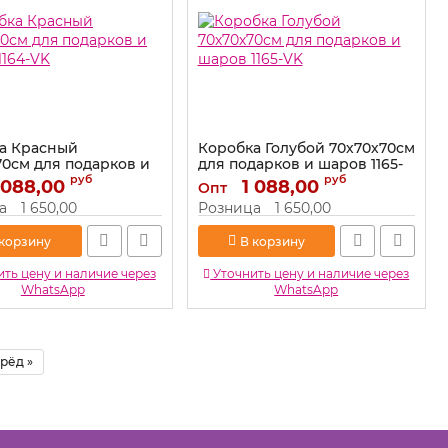
а Красный
Коробка Голубой 70х70х70см
70см для подарков и
для подарков и шаров 1165-
1164-VK
VK
руб
руб
 088,00
1 088,00
Опт
1164-VK
Артикул:
1165-VK
а
1 650,00
Розница
1 650,00
 корзину
В корзину
ть цену и наличие через
Уточнить цену и наличие через
WhatsApp
WhatsApp
рёд »