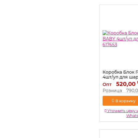
Коробка Блок 
4шт/уп для шар
Артикул:
520,00
617653
Опт
Розница
790,
В корзину
Уточнить цену 
What