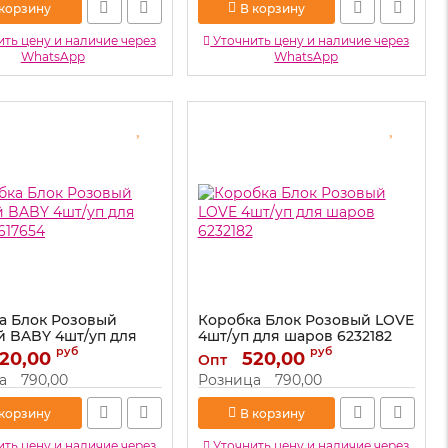
 корзину
В корзину
ть цену и наличие через
Уточнить цену и наличие через
WhatsApp
WhatsApp
а Блок Розовый
Коробка Блок Розовый LOVE
 BABY 4шт/уп для
4шт/уп для шаров 6232182
617654
руб
руб
20,00
Артикул:
520,00
6232182
Опт
617654
а
790,00
Розница
790,00
 корзину
В корзину
ть цену и наличие через
Уточнить цену и наличие через