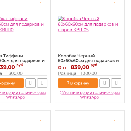
а Тиффани
Коробка Черный
60см для подарков и
60х60х60см для подарков и
КВШ10
шаров КВШ05
руб
руб
39,00
839,00
Опт
КВШ10
Артикул:
КВШ05
а
1 300,00
Розница
1 300,00
 корзину
В корзину
ть цену и наличие через
Уточнить цену и наличие через
WhatsApp
WhatsApp