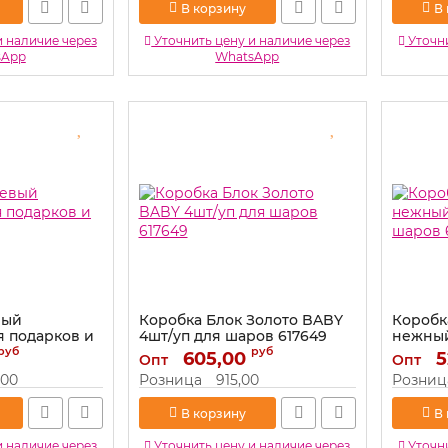
В корзину
В
и наличие через
Уточнить цену и наличие через
Уточни
sApp
WhatsApp
вый
Коробка Блок Золото BABY
Коробк
я подарков и
4шт/уп для шаров 617649
нежный
шаров 
руб
руб
Артикул:
605,00
617649
5
Опт
Опт
Артикул:
,00
Розница
915,00
Розниц
В корзину
В
и наличие через
Уточнить цену и наличие через
Уточни