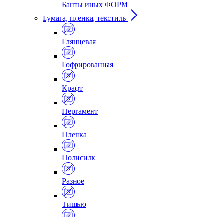
Банты иных ФОРМ
Бумага, пленка, текстиль
Глянцевая
Гофрированная
Крафт
Пергамент
Пленка
Полисилк
Разное
Тишью