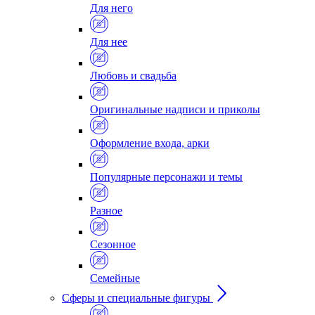
Для него
Для нее
Любовь и свадьба
Оригинальные надписи и приколы
Оформление входа, арки
Популярные персонажи и темы
Разное
Сезонное
Семейные
Сферы и специальные фигуры