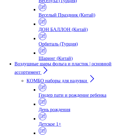
Веселуха (Турция)
Веселый Праздник (Китай)
ДОН БАЛЛОН (Китай)
Орбиталь (Турция)
Шаринг (Китай)
Воздушные шары фольга и пластик | основной
ассортимент
КОМБО наборы для надувки
Гендер пати и рождение ребенка
День рождения
Детское 1+