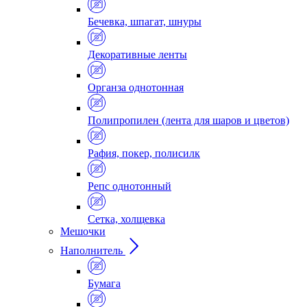
Бечевка, шпагат, шнуры
Декоративные ленты
Органза однотонная
Полипропилен (лента для шаров и цветов)
Рафия, покер, полисилк
Репс однотонный
Сетка, холщевка
Мешочки
Наполнитель
Бумага