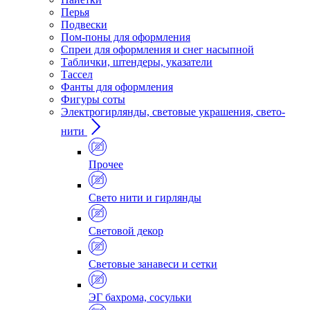
Перья
Подвески
Пом-поны для оформления
Спреи для оформления и снег насыпной
Таблички, штендеры, указатели
Тассел
Фанты для оформления
Фигуры соты
Электрогирлянды, световые украшения, свето-
нити
Прочее
Свето нити и гирлянды
Световой декор
Световые занавеси и сетки
ЭГ бахрома, сосульки