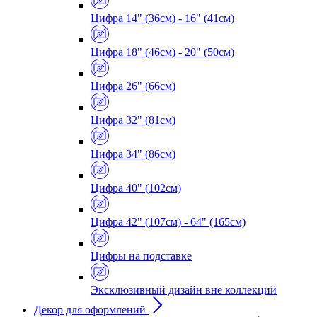
Цифра 14" (36см) - 16" (41см)
Цифра 18" (46см) - 20" (50см)
Цифра 26" (66см)
Цифра 32" (81см)
Цифра 34" (86см)
Цифра 40" (102см)
Цифра 42" (107см) - 64" (165см)
Цифры на подставке
Эксклюзивный дизайн вне коллекций
Декор для оформлений