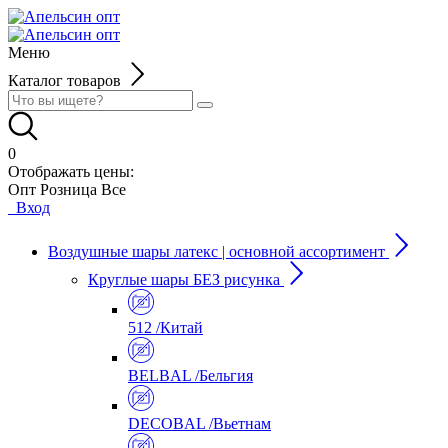
Меню
Каталог товаров
0
Отображать цены:
Опт
Розница
Все
Вход
Воздушные шары латекс | основной ассортимент
Круглые шары БЕЗ рисунка
512 /Китай
BELBAL /Бельгия
DECOBAL /Вьетнам