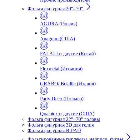
Фольга фигурная 20"- 70"
AGURA (Россия)
Anagram (США)
FALALI и другие (Китай)
Flexmetal (Испания)
GRABO/ Betallic (Италия)
Party Deco (Польша)
Qualatex и другие (США)
Фольга фигурная 22"- 70" головы
Фольга фигурная 3D для гелия
Фольга фигурная B-PAD
Фольгированные гирлянды, надписи, буквы