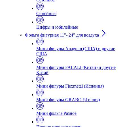
Семейные
Цифры и юбилейные
Фольга фигурная 11"- 24" для воздуха
Мини фигуры Anagram (США) и другие
США
Мини фигуры FALALI (Китай) и другие
Китай
Мини фигуры Flexmetal (Испания)
Мини фигуры GRABO (Италия)
Мини фольга Разное
Прочие производители