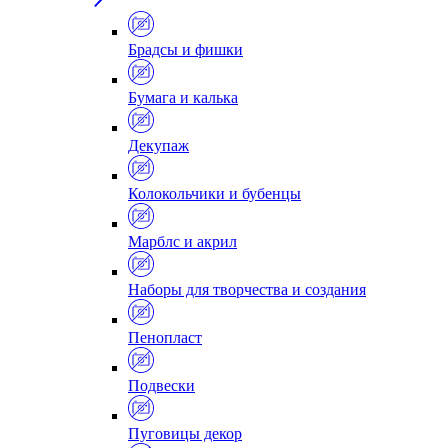
Брадсы и фишки
Бумага и калька
Декупаж
Колокольчики и бубенцы
Марблс и акрил
Наборы для творчества и создания
Пенопласт
Подвески
Пуговицы декор