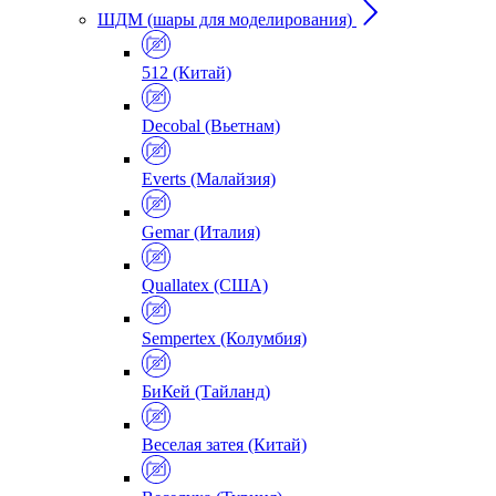
ШДМ (шары для моделирования)
512 (Китай)
Decobal (Вьетнам)
Everts (Малайзия)
Gemar (Италия)
Quallatex (США)
Sempertex (Колумбия)
БиКей (Тайланд)
Веселая затея (Китай)