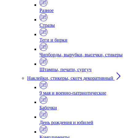
Разное
Стразы
Теги и бирки
Чипборды, вырубки, высечки, стикеры
Штампы, печати, сургуч
Наклейки, стикеры, скотч декоративный
9 мая и военно-патриотические
Бабочки
День рождения и юбилей
Комплименты