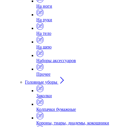
На ноги
На руки
На тело
На шею
Наборы аксессуаров
Прочее
Головные уборы
Заколки
Колпачки бумажные
Короны, тиары, диадемы, кокошники