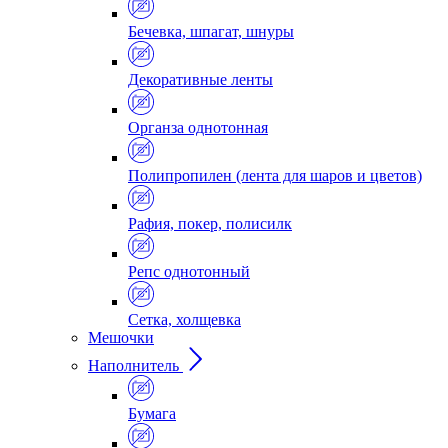
Бечевка, шпагат, шнуры
Декоративные ленты
Органза однотонная
Полипропилен (лента для шаров и цветов)
Рафия, покер, полисилк
Репс однотонный
Сетка, холщевка
Мешочки
Наполнитель
Бумага