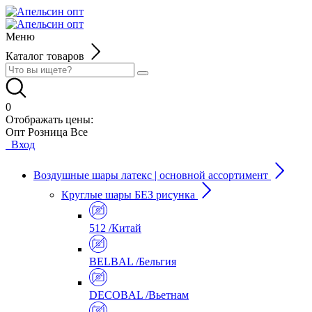
Меню
Каталог товаров
0
Отображать цены:
Опт
Розница
Все
Вход
Воздушные шары латекс | основной ассортимент
Круглые шары БЕЗ рисунка
512 /Китай
BELBAL /Бельгия
DECOBAL /Вьетнам