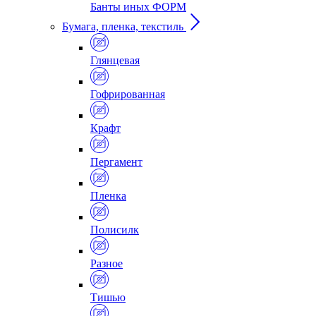
Банты иных ФОРМ
Бумага, пленка, текстиль
Глянцевая
Гофрированная
Крафт
Пергамент
Пленка
Полисилк
Разное
Тишью