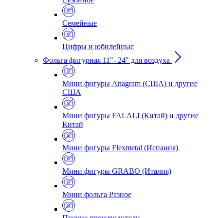
Семейные
Цифры и юбилейные
Фольга фигурная 11"- 24" для воздуха
Мини фигуры Anagram (США) и другие
США
Мини фигуры FALALI (Китай) и другие
Китай
Мини фигуры Flexmetal (Испания)
Мини фигуры GRABO (Италия)
Мини фольга Разное
Прочие производители