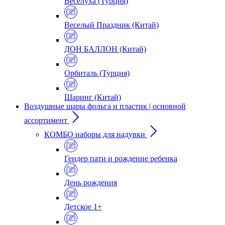
Веселуха (Турция)
Веселый Праздник (Китай)
ДОН БАЛЛОН (Китай)
Орбиталь (Турция)
Шаринг (Китай)
Воздушные шары фольга и пластик | основной
ассортимент
КОМБО наборы для надувки
Гендер пати и рождение ребенка
День рождения
Детское 1+