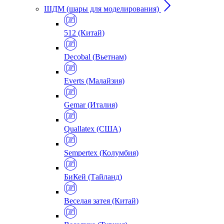
ШДМ (шары для моделирования)
512 (Китай)
Decobal (Вьетнам)
Everts (Малайзия)
Gemar (Италия)
Quallatex (США)
Sempertex (Колумбия)
БиКей (Тайланд)
Веселая затея (Китай)