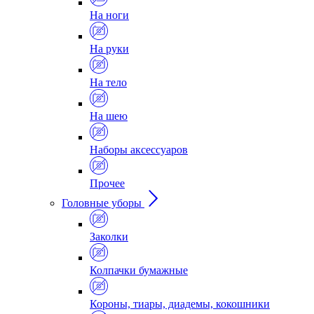
На ноги
На руки
На тело
На шею
Наборы аксессуаров
Прочее
Головные уборы
Заколки
Колпачки бумажные
Короны, тиары, диадемы, кокошники