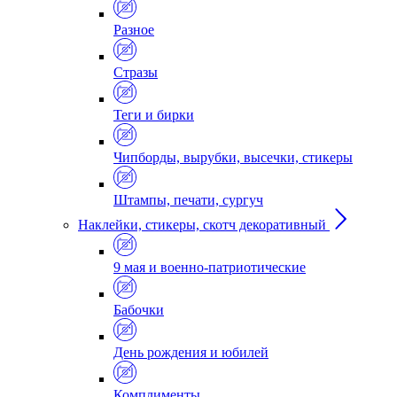
Разное
Стразы
Теги и бирки
Чипборды, вырубки, высечки, стикеры
Штампы, печати, сургуч
Наклейки, стикеры, скотч декоративный
9 мая и военно-патриотические
Бабочки
День рождения и юбилей
Комплименты