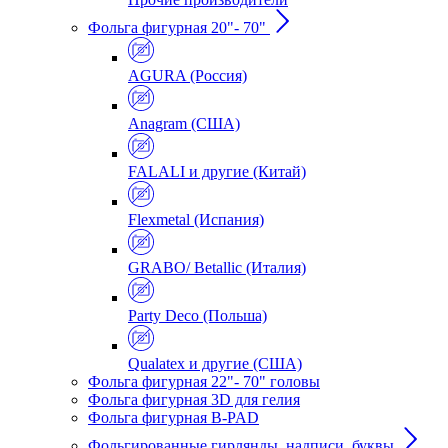
Фольга фигурная 20"- 70"
AGURA (Россия)
Anagram (США)
FALALI и другие (Китай)
Flexmetal (Испания)
GRABO/ Betallic (Италия)
Party Deco (Польша)
Qualatex и другие (США)
Фольга фигурная 22"- 70" головы
Фольга фигурная 3D для гелия
Фольга фигурная B-PAD
Фольгированные гирлянды, надписи, буквы