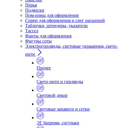
Перья
Подвески
Пом-поны для оформления
Спреи для оформления и снег насыпной
Таблички, штендеры, указатели
Тассел
Фанты для оформления
Фигуры соты
Электрогирлянды, световые украшения, свето-
нити
Прочее
Свето нити и гирлянды
Световой декор
Световые занавеси и сетки
ЭГ бахрома, сосульки