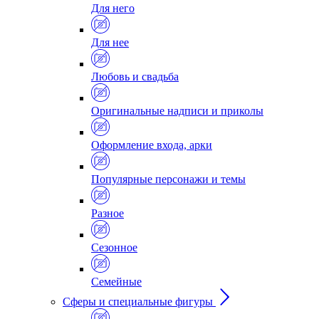
Для него
Для нее
Любовь и свадьба
Оригинальные надписи и приколы
Оформление входа, арки
Популярные персонажи и темы
Разное
Сезонное
Семейные
Сферы и специальные фигуры