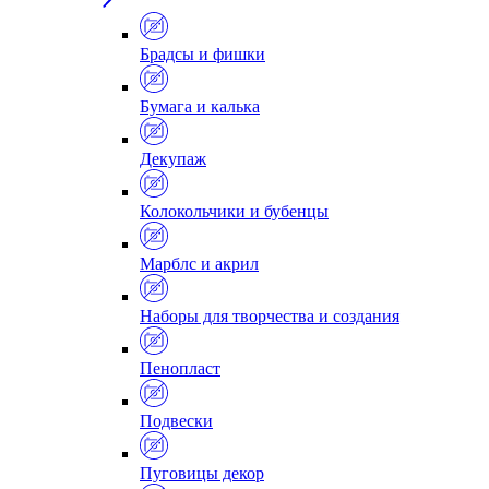
Брадсы и фишки
Бумага и калька
Декупаж
Колокольчики и бубенцы
Марблс и акрил
Наборы для творчества и создания
Пенопласт
Подвески
Пуговицы декор