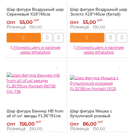
Шар фигура Воздушный шар
Шар фигура Воздушный шар
Сиреневый X18"/46см
Золото X18"/46см (Китай)
(Китай) 1167083-1
1167083-4
руб
руб
55,00
55,00
Опт
Опт
1167083-1
1167083-4
Артикул:
Артикул:
Розница
Розница
150,00
150,00
Уточнить цену и наличие
Уточнить цену и наличие
через WhatsApp
через WhatsApp
Шар фигура Баннер НB from
Шар фигура Мишка с
all of us! звезды FL36"/91см
бутылочкой розовый
(Китай) R6736 QX-736
FL32"/81см (Китай) 15125
руб
руб
156,00
86,00
Опт
Опт
R6736
15125
Артикул:
Артикул:
Розница
Розница
250,00
150,00