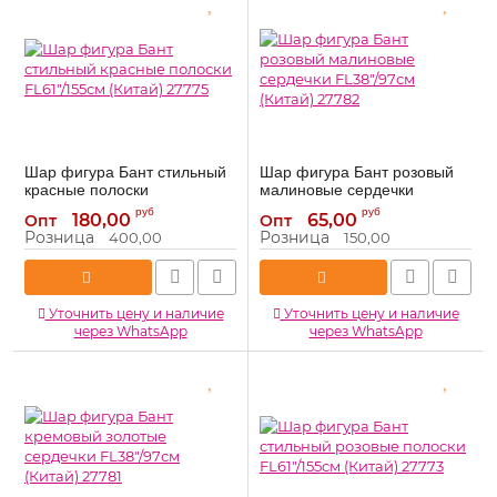
Шар фигура Бант стильный
Шар фигура Бант розовый
красные полоски
малиновые сердечки
FL61"/155см (Китай) 27775
FL38"/97см (Китай) 27782
руб
руб
180,00
65,00
Опт
Опт
27775
27782
Артикул:
Артикул:
Розница
Розница
400,00
150,00
Уточнить цену и наличие
Уточнить цену и наличие
через WhatsApp
через WhatsApp