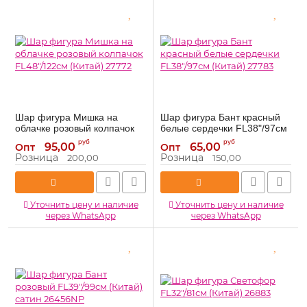
Шар фигура Мишка на
Шар фигура Бант красный
облачке розовый колпачок
белые сердечки FL38"/97см
FL48"/122см (Китай) 27772
(Китай) 27783
руб
руб
95,00
65,00
Опт
Опт
27772
27783
Артикул:
Артикул:
Розница
Розница
200,00
150,00
Уточнить цену и наличие
Уточнить цену и наличие
через WhatsApp
через WhatsApp