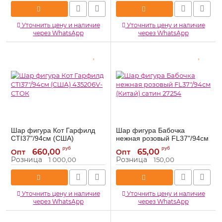
Уточнить цену и наличие
Уточнить цену и наличие
через WhatsApp
через WhatsApp
Шар фигура Кот Гарфилд
Шар фигура Бабочка
CTI37"/94см (США)
нежная розовый FL37"/94см
435206V-СТОК
(Китай) сатин 27254
руб
руб
660,00
65,00
Опт
Опт
435206V-СТОК
27254
Артикул:
Артикул:
Розница
Розница
1 000,00
150,00
Уточнить цену и наличие
Уточнить цену и наличие
через WhatsApp
через WhatsApp