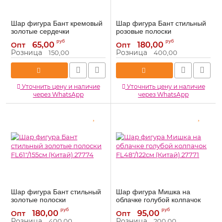
Шар фигура Бант кремовый
Шар фигура Бант стильный
золотые сердечки
розовые полоски
FL38"/97см (Китай) 27781
FL61"/155см (Китай) 27773
руб
руб
65,00
180,00
Опт
Опт
27781
27773
Артикул:
Артикул:
Розница
Розница
150,00
400,00
Уточнить цену и наличие
Уточнить цену и наличие
через WhatsApp
через WhatsApp
Шар фигура Бант стильный
Шар фигура Мишка на
золотые полоски
облачке голубой колпачок
FL61"/155см (Китай) 27774
FL48"/122см (Китай) 27771
руб
руб
180,00
95,00
Опт
Опт
27774
27771
Артикул:
Артикул:
Розница
Розница
400,00
200,00