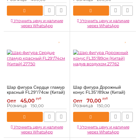
Уточнить цену и наличие
Уточнить цену и наличие
через WhatsApp
через WhatsApp
Шар фигура Сердце гламур
Шар фигура Дорожный
красный FL29"/74см (Китай)
конус FL35"/89см (Китай)
27750
надув воздухом 27762
руб
руб
45,00
70,00
Опт
Опт
27750
27762
Артикул:
Артикул:
Розница
Розница
150,00
150,00
Уточнить цену и наличие
Уточнить цену и наличие
через WhatsApp
через WhatsApp