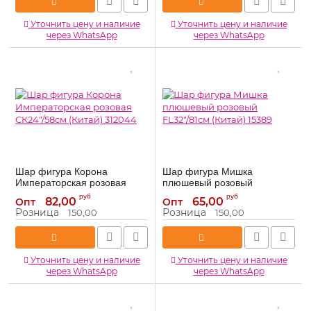
Уточнить цену и наличие
Уточнить цену и наличие
через WhatsApp
через WhatsApp
Шар фигура Корона
Шар фигура Мишка
Императорская розовая
плюшевый розовый
СК24"/58см (Китай) 312044
FL32"/81см (Китай) 15389
руб
руб
82,00
65,00
Опт
Опт
312044
15389
Артикул:
Артикул:
Розница
Розница
150,00
150,00
Уточнить цену и наличие
Уточнить цену и наличие
через WhatsApp
через WhatsApp