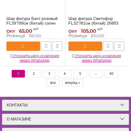
Шар фигура Бант розовый
Шар фигура Светофор
FL39"/99см (Китай) сатин
FL32"/81см (Китай) 26883
26456NP
26883
Артикул:
руб
руб
65,00
105,00
Опт
Опт
26456NP
Артикул:
Розница
Розница
150,00
200,00
Уточнить цену и наличие
Уточнить цену и наличие
через WhatsApp
через WhatsApp
1
2
3
4
5
...
40
все
вперёд »
КОНТАКТЫ
О МАГАЗИНЕ