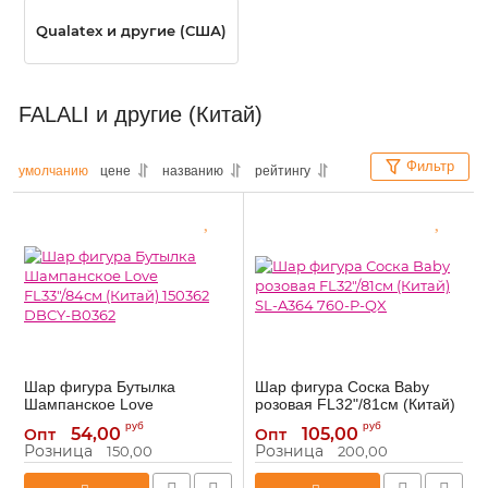
Qualatex и другие (США)
FALALI и другие (Китай)
Фильтр
умолчанию
цене
названию
рейтингу
Шар фигура Бутылка
Шар фигура Соска Baby
Шампанское Love
розовая FL32"/81см (Китай)
FL33"/84см (Китай) 150362
SL-A364 760-P-QX
руб
руб
54,00
105,00
Опт
Опт
DBCY-B0362
760-P-QX
Артикул:
Розница
Розница
150,00
200,00
150362
Артикул: